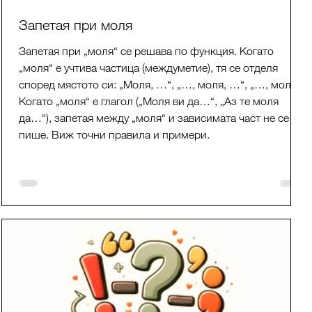
Запетая при моля
Запетая при „моля“ се решава по функция. Когато
„моля“ е учтива частица (междуметие), тя се отделя
според мястото си: „Моля, …“, „…, моля, …“, „…, моля.“.
Когато „моля“ е глагол („Моля ви да…“, „Аз те моля
да…“), запетая между „моля“ и зависимата част не се
пише. Виж точни правила и примери.