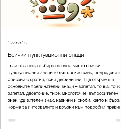
1.06.2024 г.
Всички пунктуационни знаци
Тази страница събира на едно място всички
пунктуационни знаци в българския език, подредени и
описани с кратки, ясни дефиниции. Ще откриеш и
основните препинателни знаци – запетая, точка, точка и
запетая, двоеточие, тире, многоточие, въпросителен
знак, удивителен знак, кавички и скоби, както и бърза
норма за интервалите и връзки към подробни правила
и примери. Подходящо за писане, редакция и учене.