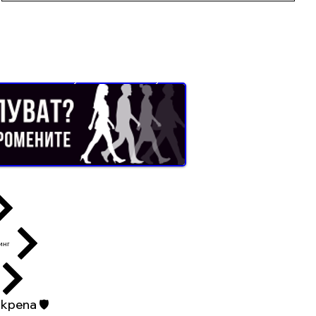
Buyer Resistance System
инг
репа 🛡️