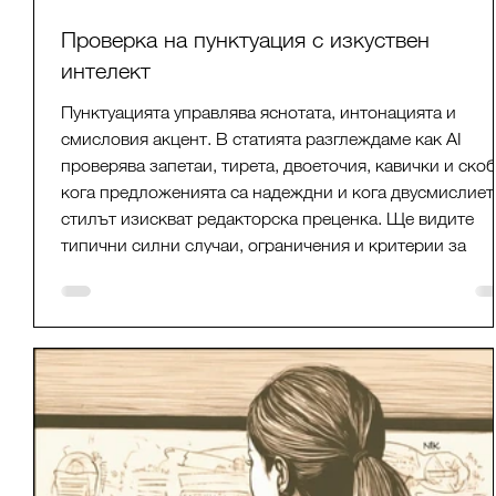
Проверка на пунктуация с изкуствен
интелект
Пунктуацията управлява яснотата, интонацията и
смисловия акцент. В статията разглеждаме как AI
проверява запетаи, тирета, двоеточия, кавички и скоб
кога предложенията са надеждни и кога двусмислиет
стилът изискват редакторска преценка. Ще видите
типични силни случаи, ограничения и критерии за
разумно доверие в автоматичния анализ на българск
без подмяна на авторовия замисъл и ритъм.