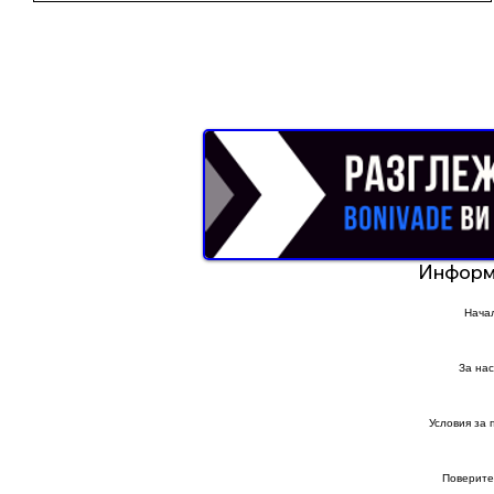
Реклама от Bonivade.com
Информ
Нача
За нас
Условия за 
Поверите