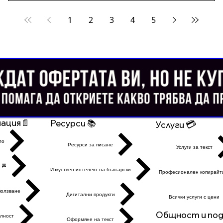
1
2
3
4
5
ация📄
Ресурси 📚
💳
Услуги
ло
Ресурси за писане
Услуги за текст
 🏁
Изкуствен интелект на български
Професионален копирайт
ползване
Дигитални продукти
Всички услуги с цени
Общност и подк
лност
Оформяне на текст