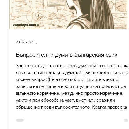
23.07.2024 г.
Въпросителни думи в българския език
Запетая пред въпросителни думи: най-честата грешка
да се слага запетая „по думата“. Тук ще видиш кога п
косвен въпрос (Не е ясно кой…, Питайте каква…)
запетая не се пише и в кои ситуации се появява: при
вмъкнато изречение, междинно просто изречение,
както и при обособена част, вметнат израз или
обръщение преди въпросителното. Кратка проверка 
примери по ОПРБ.