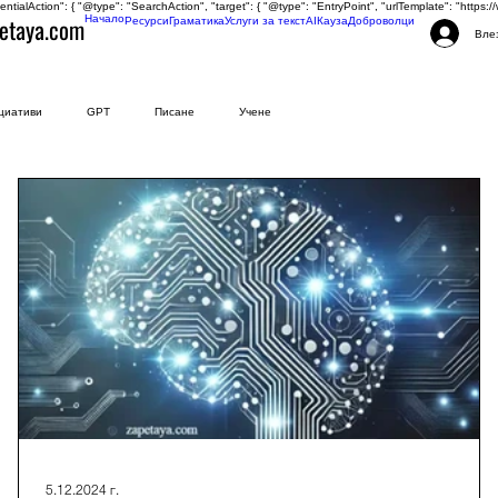
tentialAction": { "@type": "SearchAction", "target": { "@type": "EntryPoint", "urlTemplate": "http
etaya.com
Начало
Ресурси
Граматика
Услуги за текст
AI
Кауза
Доброволци
Вле
циативи
GPT
Писане
Учене
5.12.2024 г.