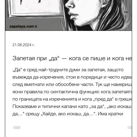
21.06.2024 г.
Запетая при „да“ — кога се пише и кога не
 е
„Да“ е сред най-трудните думи за запетая, защото
ри
въвежда да-изречения, стои в поредици и често идва
след вметнати или обособени части. Тук ще намериш
ясни правила по синтактична функция: кога запетаята е
по границата на изреченията и кога „пред да“ е грешка.
Показваме и типични капани като „за да“, „ако искаш
+
да…“ срещу „Хайде, ако искаш, да…“. Има кратки
примери и бърза проверка.