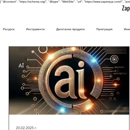
{ "@context": "https://schema.org/", "@type": "WebSite", "url": "https://www.zapetaya.com//", "po
Zap
Ресурси
Инструменти
Дигитални продукти
Пунктуация
Ини
20.02.2025 г.