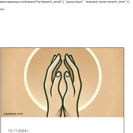
s://www.zapetaya.com//search?q={search_term}" }, "query-input": "required name=search_term" } }
зте
15.11.2024 г.