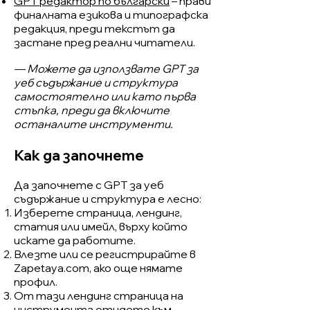
GPT редактор по български
– прави
финалната езикова и типографска
редакция, преди текстът да
застане пред реални читатели.
— Можете да използвате GPT за
уеб съдържание и структура
самостоятелно или като първа
стъпка, преди да включите
останалите инструменти.
Как да започнете
Да започнете с GPT за уеб
съдържание и структура е лесно:
Изберете страница, лендинг,
статия или имейл, върху който
искате да работите.
Влезте или се регистрирайте в
Zapetaya.com, ако още нямате
профил.
От тази лендинг страница на
инструмента отидете към