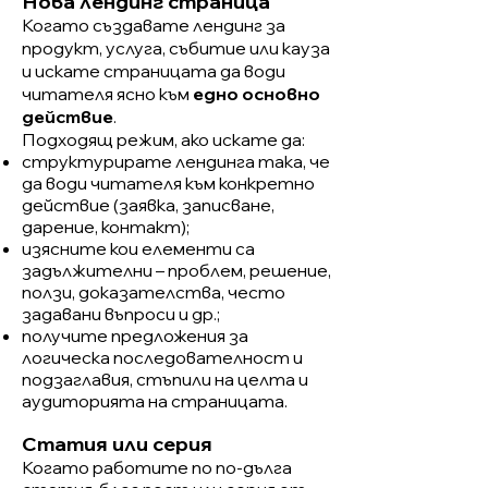
Нова лендинг страница
Когато създавате лендинг за
продукт, услуга, събитие или кауза
и искате страницата да води
читателя ясно към
едно основно
действие
.
Подходящ режим, ако искате да:
структурирате лендинга така, че
да води читателя към конкретно
действие (заявка, записване,
дарение, контакт);
изясните кои елементи са
задължителни – проблем, решение,
ползи, доказателства, често
задавани въпроси и др.;
получите предложения за
логическа последователност и
подзаглавия, стъпили на целта и
аудиторията на страницата.
Статия или серия
Когато работите по по-дълга