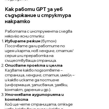
Как работи GPT за уеб
съдържание и структура
накратко
Работата с инструмента следва
няколко ясни стъпки:
Избирате режим
(бутон)
Посочвате дали работите по
идея и карта, нов лендинг, статия/
серия или преработка на
съществуваща страница.
Описвате проекта и целта
Казвате какво подготвяте –
страница, лендинг, статия, имейл –
и какво искате да постигне
(информация, записвания, заявки,
контакт, дарения и др.).
Уточнявате аудиторията и
контекста
Кой ще чете страницата, откъде