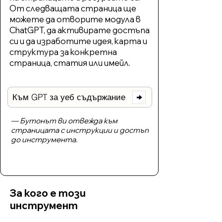
От следващата страница ще
можете да отворите модула в
ChatGPT, да активирате достъпа
си и да изработите идея, карта и
структура за конкретна
страница, статия или имейл.
Към GPT за уеб съдържание
— Бутонът ви отвежда към
страницата с инструкции и достъп
до инструмента.
За кого е този
инструмент