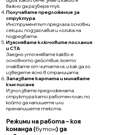
идва, какво вече знае и какво е
важно да разбере тук.
Получавате предложение за
структура
Инструментът предлага основни
секции, подзаглавия и логика на
подредбата.
Изяснявате ключовите послания
и CTA
Заедно уточнявате какво е
основното действие, което
очаквате от читателя, и как да го
изведете ясно в страницата.
Запазвате картата и минавате
към писане
Използвате предложената
структура като работен план, по
който да напишете или
пренапишете текста.
Режими на работа – коя
команда (
бутон
) да