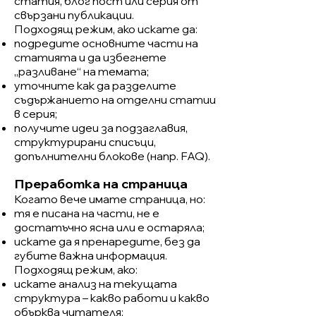
статия, блог пост или серия от
свързани публикации.
Подходящ режим, ако искате да:
подредите основните части на
статията и да избегнете
„разливане“ на темата;
уточните как да разделите
съдържанието на отделни статии
в серия;
получите идеи за подзаглавия,
структурирани списъци,
допълнителни блокове (напр. FAQ).
Преработка на страница
Когато вече имате страница, но:
тя е писана на части, не е
достатъчно ясна или е остаряла;
искате да я пренаредите, без да
губите важна информация.
Подходящ режим, ако:
искате анализ на текущата
структура – какво работи и какво
обърква читателя;