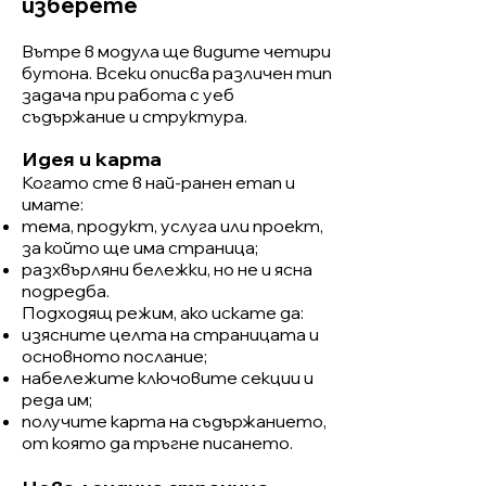
изберете
Вътре в модула ще видите четири
бутона. Всеки описва различен тип
задача при работа с уеб
съдържание и структура.
Идея и карта
Когато сте в най-ранен етап и
имате:
тема, продукт, услуга или проект,
за който ще има страница;
разхвърляни бележки, но не и ясна
подредба.
Подходящ режим, ако искате да:
изясните целта на страницата и
основното послание;
набележите ключовите секции и
реда им;
получите карта на съдържанието,
от която да тръгне писането.