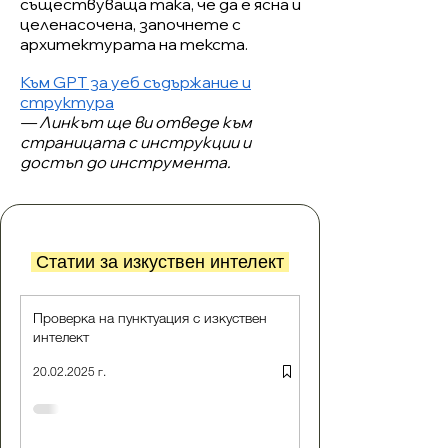
съществуваща така, че да е ясна и
целенасочена, започнете с
архитектурата на текста.
Към GPT за уеб съдържание и
структура
— Линкът ще ви отведе към
страницата с инструкции и
достъп до инструмента.
Статии за изкуствен интелект
Проверка на пунктуация с изкуствен
интелект
20.02.2025 г.