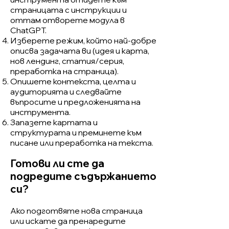
страницата с инструкции и
оттам отворете модула в
ChatGPT.
Изберете режим, който най-добре
описва задачата ви (идея и карта,
нов лендинг, статия/серия,
преработка на страница).
Опишете контекста, целта и
аудиторията и следвайте
въпросите и предложенията на
инструмента.
Запазете картата и
структурата и преминете към
писане или преработка на текста.
Готови ли сте да
подредите съдържанието
си?
Ако подготвяте нова страница
или искате да пренаредите