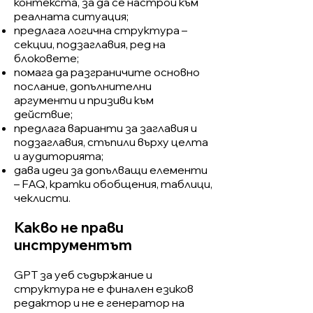
контекста, за да се настрои към
реалната ситуация;
предлага логична структура –
секции, подзаглавия, ред на
блоковете;
помага да разграничите основно
послание, допълнителни
аргументи и призиви към
действие;
предлага варианти за заглавия и
подзаглавия, стъпили върху целта
и аудиторията;
дава идеи за допълващи елементи
– FAQ, кратки обобщения, таблици,
чеклисти.
Какво не прави
инструментът
GPT за уеб съдържание и
структура не е финален езиков
редактор и не е генератор на