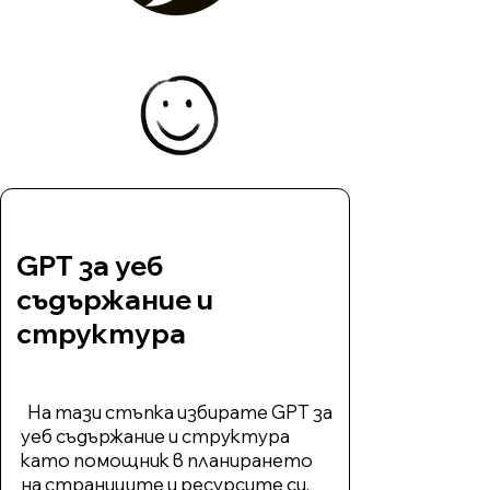
GPT за уеб
съдържание и
структура
На тази стъпка избирате GPT за
уеб съдържание и структура
като помощник в планирането
на страниците и ресурсите си.