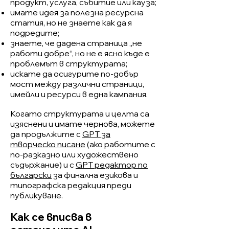
продукт, услуга, събитие или кауза;
имате идея за полезна ресурсна
статия, но не знаете как да я
подредите;
знаете, че дадена страница „не
работи добре“, но не е ясно къде е
проблемът в структурата;
искате да осигурите по-добър
мост между различни страници,
имейли и ресурси в една кампания.
Когато структурата и целта са
изяснени и имате чернова, можете
да продължите с
GPT за
творческо писане
(ако работите с
по-разказно или художествено
съдържание) и с
GPT редактор по
български
за финална езикова и
типографска редакция преди
публикуване.
Как се вписва в