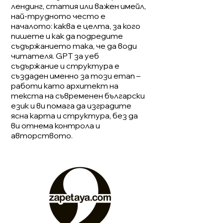
лендинг, статия или важен имейл,
най-трудното често е
началото: каква е целта, за кого
пишете и как да подредите
съдържанието така, че да води
читателя. GPT за уеб
съдържание и структура е
създаден именно за този етап –
работи като архитект на
текста на съвременен български
език и ви помага да изградите
ясна карта и структура, без да
ви отнема контрола и
авторството.