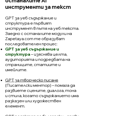
останалите AI
инструменти за текст
GPT за уеб съдържание и
структура е първият
инструмент в пътя на уеб текста.
Заедно с останалите модули на
Zapetaya.com те образуват
последователен процес:
GPT за уеб съдържание и
структура
– изяснява целта,
аудиторията и подредбата на
страниците, статиите и
имейлите.
GPT за творческо писане
(Писателски ментор)
– помага да
развиете сцените, диалога, тона
и стила, когато съдържанието има
разказен или художествен
елемент.