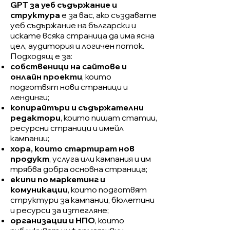
GPT за уеб съдържание и
структура
е за вас, ако създавате
уеб съдържание на български и
искате всяка страница да има ясна
цел, аудитория и логичен поток.
Подходящ е за:
собственици на сайтове и
онлайн проекти
, които
подготвят нови страници и
лендинги;
копирайтъри и съдържателни
редактори
, които пишат статии,
ресурсни страници и имейл
кампании;
хора, които стартират нов
продукт
, услуга или кампания и им
трябва добра основна страница;
екипи по маркетинг и
комуникации
, които подготвят
структури за кампании, бюлетини
и ресурси за изтегляне;
организации и НПО
, които