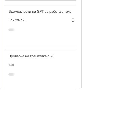
Възможности на GPT за работа с текст
5.12.2024 г.
Проверка на граматика с AI
1.01
Българинът и изкуственият интелект:
защо едни се отдръпват, а други сякаш
го чакаха цял живот