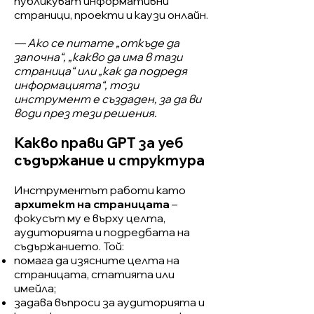
публикуват информативни
страници, проекти и каузи онлайн.
— Ако се питате „откъде да
започна“, „какво да има в тази
страница“ или „как да подредя
информацията“, този
инструмент е създаден, за да ви
води през тези решения.
Какво прави GPT за уеб
съдържание и структура
Инструментът работи като
архитект на страницата
–
фокусът му е върху целта,
аудиторията и подредбата на
съдържанието. Той:
помага да изясните целта на
страницата, статията или
имейла;
задава въпроси за аудиторията и