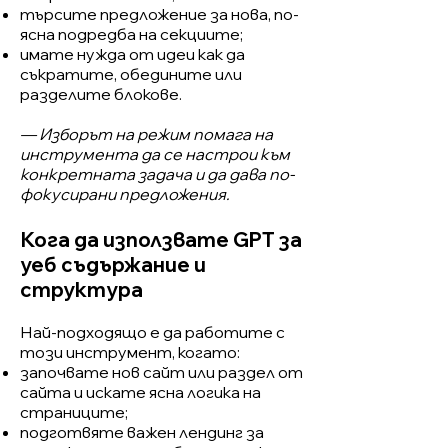
търсите предложение за нова, по-
ясна подредба на секциите;
имате нужда от идеи как да
съкратите, обедините или
разделите блокове.
— Изборът на режим помага на
инструмента да се настрои към
конкретната задача и да дава по-
фокусирани предложения.
Кога да използвате GPT за
уеб съдържание и
структура
Най-подходящо е да работите с
този инструмент, когато:
започвате нов сайт или раздел от
сайта и искате ясна логика на
страниците;
подготвяте важен лендинг за