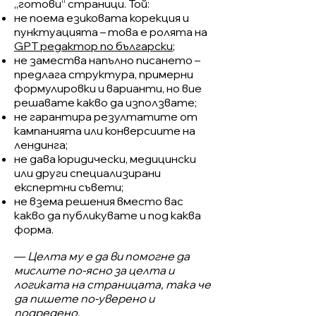
„готови“ страници. Той:
не поема езиковата корекция и
пунктуацията – това е ролята на
GPT редактор по български
;
не замества напълно писането –
предлага структура, примерни
формулировки и варианти, но вие
решавате какво да използвате;
не гарантира резултатите от
кампанията или конверсиите на
лендинга;
не дава юридически, медицински
или други специализирани
експертни съвети;
не взема решения вместо вас
какво да публикувате и под каква
форма.
—
Целта му е да ви помогне да
мислите по-ясно за целта и
логиката на страницата, така че
да пишете по-уверено и
подредено.