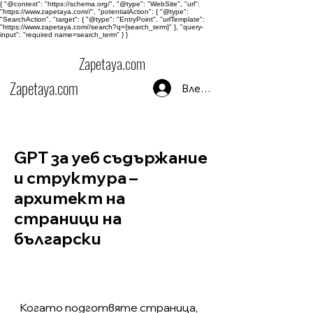
{ "@context": "https://schema.org/", "@type": "WebSite", "url":
"https://www.zapetaya.com//", "potentialAction": { "@type":
"SearchAction", "target": { "@type": "EntryPoint", "urlTemplate":
"https://www.zapetaya.com//search?q={search_term}" }, "query-
input": "required name=search_term" } }
Zapetaya.com
Zapetaya.com
Влезте
GPT за уеб съдържание
и структура –
архитект на
страници на
български
Когато подготвяте страница,