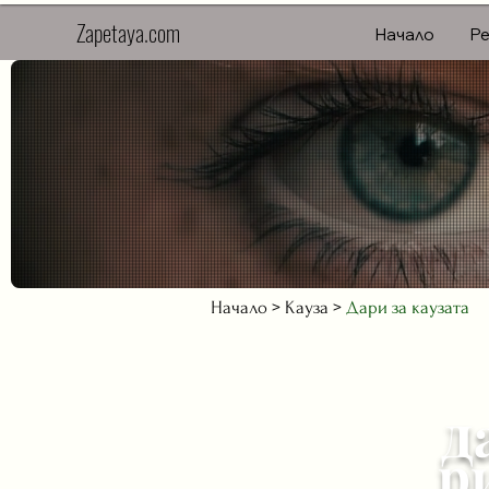
Zapetaya.com
Начало
Ре
Начало
>
Кауза
>
Дари за каузата
д
р