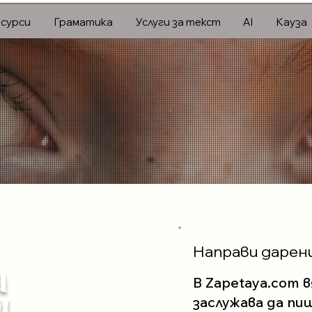
сурси
Граматика
Услуги за текст
AI
Кауза
Направи дарен
а
В Zapetaya.com в
и
заслужава да пи