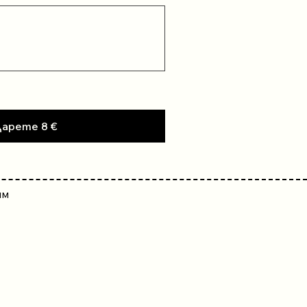
арете 8 €
им
5
дарения
2
дарения