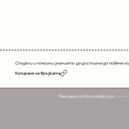
Деян П
Nippon 
Bonivad
Сподели и помогни знанието да достигне до повече хо
Копиране на връзката
Реклама от Bonivade.com