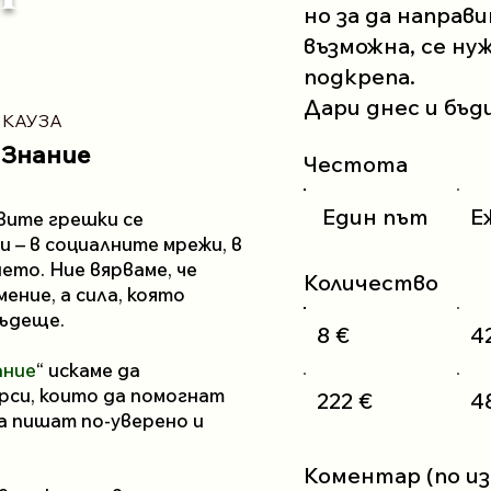
но за да направ
възможна, се н
подкрепа.
Дари днес и бъд
 КАУЗА
 Знание
Честота
Един път
Е
вите грешки се
 – в социалните мрежи, в
ето. Ние вярваме, че
Количество
ение, а сила, която
бъдеще.
8 €
4
ание
“ искаме да
рси, които да помогнат
222 €
4
да пишат по-уверено и
Коментар (по из