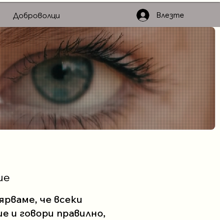
Влезте
Доброволци
ие
ярваме, че всеки
ше и говори правилно,