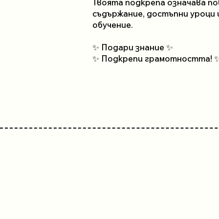
Твоята подкрепа означава по
съдържание, достъпни уроци 
обучение.
✨ Подари знание ✨
✨ Подкрепи грамотността! 
GoGrill 
Семейс