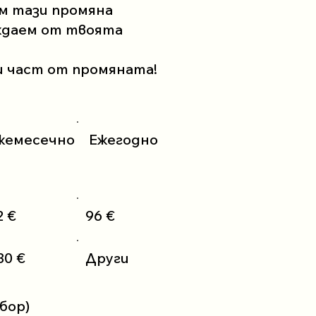
им тази промяна
уждаем от твоята
и част от промяната!
жемесечно
Ежегодно
2 €
96 €
80 €
Други
бор)