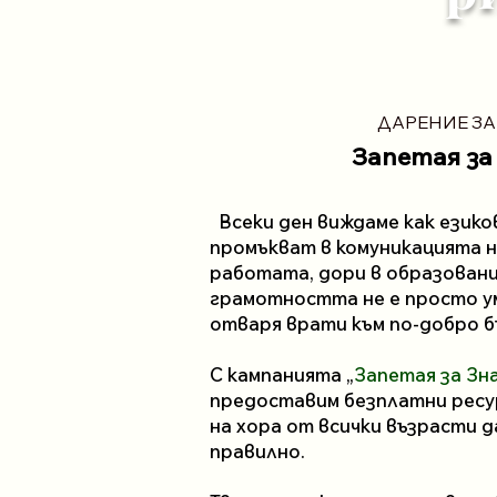
ДАРЕНИЕ ЗА
Запетая за
Всеки ден виждаме как езико
промъкват в комуникацията ни
работата, дори в образовани
грамотността не е просто ум
отваря врати към по-добро 
С кампанията „
Запетая за Зн
предоставим безплатни ресу
на хора от всички възрасти 
правилно.