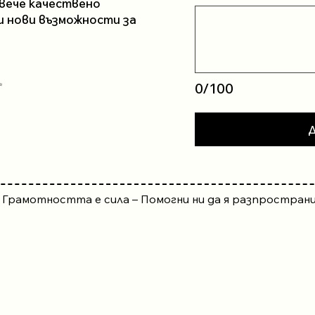
вече качествено
и нови възможности за
✨
0/100
Д
Грамотността е сила – Помогни ни да я разпростран
(MV)
Арбанаси
тво Лозеви
USA