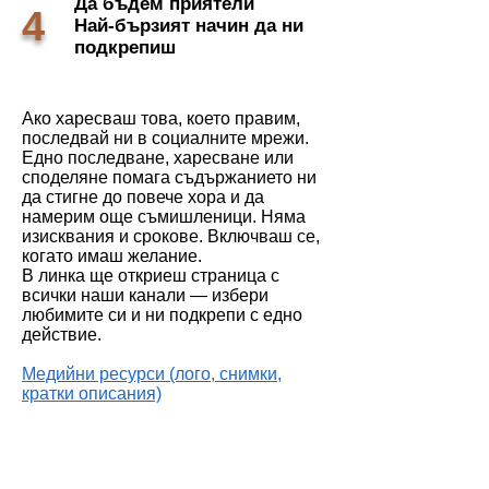
Да бъдем приятели
4
Най-бързият начин да ни
подкрепиш
Ако харесваш това, което правим,
последвай ни в социалните мрежи.
Едно последване, харесване или
споделяне помага съдържанието ни
да стигне до повече хора и да
намерим още съмишленици. Няма
изисквания и срокове. Включваш се,
когато имаш желание.
В линка ще откриеш страница с
всички наши канали — избери
любимите си и ни подкрепи с едно
действие.
Медийни ресурси (лого, снимки,
кратки описания)