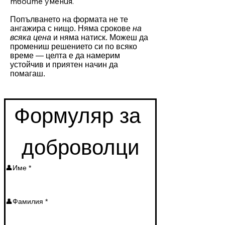
твоите умения.
Попълването на формата не те
ангажира с нищо. Няма срокове
на
всяка цена
и няма натиск. Можеш да
промениш решението си по всяко
време — целта е да намерим
устойчив и приятен начин да
помагаш.
Формуляр за 
доброволци
👤Име
*
👤Фамилия
*