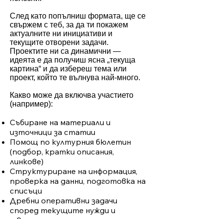
След като попълниш формата, ще се
свържем с теб, за да ти покажем
актуалните ни инициативи и
текущите отворени задачи.
Проектите ни са динамични —
идеята е да получиш ясна „текуща
картина“ и да избереш тема или
проект, който те вълнува най-много.
Какво може да включва участието
(например):
Събиране на материали и
източници за статии
Помощ по културния бюлетин
(подбор, кратки описания,
линкове)
Структуриране на информация,
проверка на данни, подготовка на
списъци
Дребни оперативни задачи
според текущите нужди и