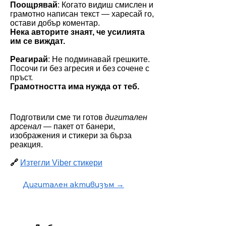
Поощрявай
: Когато видиш смислен и
грамотно написан текст — харесай го,
остави добър коментар.
Нека авторите знаят, че усилията
им се виждат.
Реагирай
: Не подминавай грешките.
Посочи ги без агресия и без сочене с
пръст.
Грамотността има нужда от теб.
Подготвили сме ти готов
дигитален
арсенал
— пакет от банери,
изображения и стикери за бърза
реакция.
🔗
Изтегли Viber стикери
Дигитален активизъм →