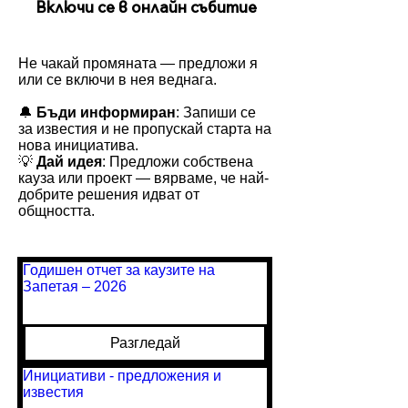
Включи се в онлайн събитие
Не чакай промяната — предложи я
или се включи в нея веднага.
🔔
Бъди информиран
: Запиши се
за известия и не пропускай старта на
нова инициатива.
💡
Дай идея
: Предложи собствена
кауза или проект — вярваме, че най-
добрите решения идват от
общността.
Годишен отчет за каузите на
Запетая – 2026
Разгледай
Инициативи - предложения и
известия