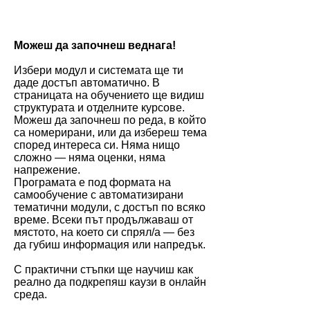
Можеш да започнеш веднага!
Избери модул и системата ще ти
даде достъп автоматично. В
страницата на обучението ще видиш
структурата и отделните курсове.
Можеш да започнеш по реда, в който
са номерирани, или да избереш тема
според интереса си. Няма нищо
сложно — няма оценки, няма
напрежение.
Програмата е под формата на
самообучение с автоматизирани
тематични модули, с достъп по всяко
време. Всеки път продължаваш от
мястото, на което си спрял/а — без
да губиш информация или напредък.
С практични стъпки ще научиш как
реално да подкрепяш каузи в онлайн
среда.