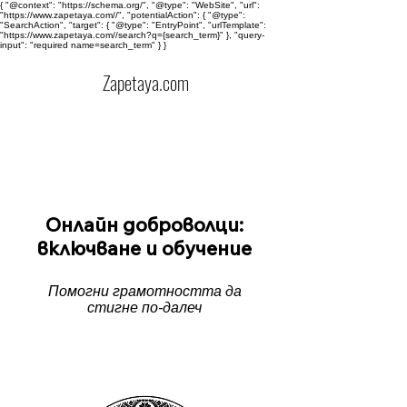
{ "@context": "https://schema.org/", "@type": "WebSite", "url":
"https://www.zapetaya.com//", "potentialAction": { "@type":
"SearchAction", "target": { "@type": "EntryPoint", "urlTemplate":
"https://www.zapetaya.com//search?q={search_term}" }, "query-
input": "required name=search_term" } }
Zapetaya.com
Онлайн доброволци:
включване и обучение
Помогни грамотността да
стигне по-далеч