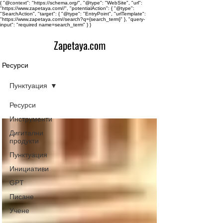
{ "@context": "https://schema.org/", "@type": "WebSite", "url":
"https://www.zapetaya.com//", "potentialAction": { "@type":
"SearchAction", "target": { "@type": "EntryPoint", "urlTemplate":
"https://www.zapetaya.com//search?q={search_term}" }, "query-
input": "required name=search_term" } }
Zapetaya.com
Ресурси
Пунктуация
Ресурси
Инструменти
Дигитални
продукти
Пунктуация
Инициативи
GPT
Писане
Учене