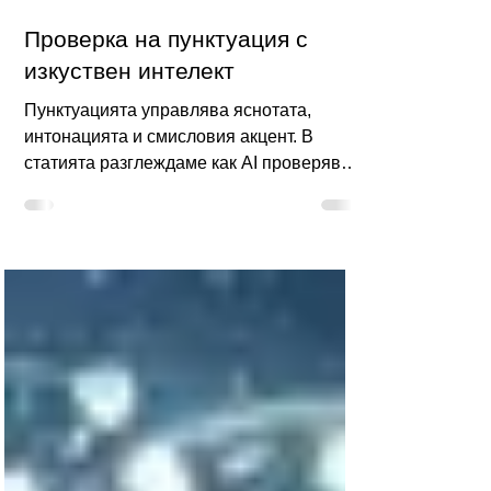
20.02.2025 г.
Проверка на пунктуация с
изкуствен интелект
Пунктуацията управлява яснотата,
интонацията и смисловия акцент. В
статията разглеждаме как AI проверява
запетаи, тирета, двоеточия, кавички и
скоби: кога предложенията са надеждни
и кога двусмислието и стилът изискват
редакторска преценка. Ще видите
типични силни случаи, ограничения и
критерии за разумно доверие в
автоматичния анализ на български, без
подмяна на авторовия замисъл и ритъм.