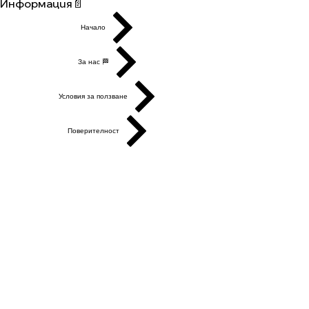
Информация📄
Начало
За нас 🏁
Условия за ползване
Поверителност
Контакти
Правни
Лоялност
Често задавани въпроси
Уеб сайт