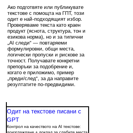
Ако подготвяте или публикувате
текстове с помощта на ГПТ, този
одит е най-подходящият избор.
Проверяваме текста като краен
продукт (яснота, структура, тон и
езикова норма), но и за типични
„AI следи“ — повтаряеми
формулировки, общи места,
логически пропуски и рискове за
точност. Получавате конкретни
препоръки за подобрение и,
когато е приложимо, пример
„преди/след“, за да направите
резултатите по-предвидими.
Одит на текстове писани с
GPT
Контрол на качеството на AI текстове:
доизглаждане + доклад за слабите места