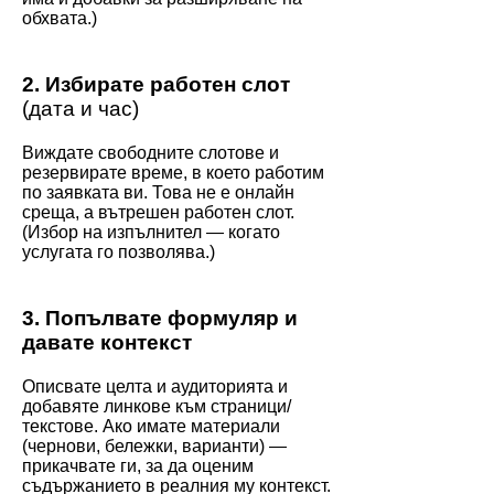
обхвата.)
2. Избирате работен слот
(дата и час)
Виждате свободните слотове и
резервирате време, в което работим
по заявката ви. Това не е онлайн
среща, а вътрешен работен слот.
(Избор на изпълнител — когато
услугата го позволява.)
3. Попълвате формуляр и
давате контекст
Описвате целта и аудиторията и
добавяте линкове към страници/
текстове. Ако имате материали
(чернови, бележки, варианти) —
прикачвате ги, за да оценим
съдържанието в реалния му контекст.