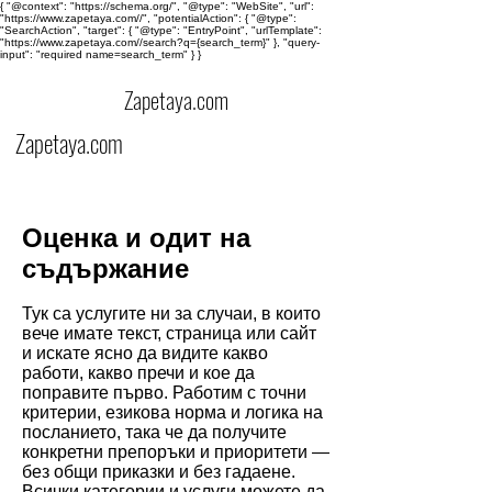
{ "@context": "https://schema.org/", "@type": "WebSite", "url":
"https://www.zapetaya.com//", "potentialAction": { "@type":
"SearchAction", "target": { "@type": "EntryPoint", "urlTemplate":
"https://www.zapetaya.com//search?q={search_term}" }, "query-
input": "required name=search_term" } }
Zapetaya.com
Zapetaya.com
Оценка и одит на
съдържание
Тук са услугите ни за случаи, в които
вече имате текст, страница или сайт
и искате ясно да видите какво
работи, какво пречи и кое да
поправите първо. Работим с точни
критерии, езикова норма и логика на
посланието, така че да получите
конкретни препоръки и приоритети —
без общи приказки и без гадаене.
Всички категории и услуги можете да