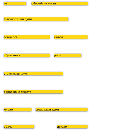
че
обособени части
въпросителни думи
всъщност
съюзи
обръщения
дори
уточняващи думи
в края на краищата
когато
свързващи думи
обаче
докато