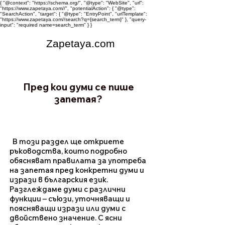
{ "@context": "https://schema.org/", "@type": "WebSite", "url":
"https://www.zapetaya.com//", "potentialAction": { "@type":
"SearchAction", "target": { "@type": "EntryPoint", "urlTemplate":
"https://www.zapetaya.com//search?q={search_term}" }, "query-
input": "required name=search_term" } }
Zapetaya.com
Пред кои думи се пише
запетая?
В този раздел ще откриете
ръководства, които подробно
обясняват правилата за употреба
на запетая пред конкретни думи и
изрази в българския език.
Разглеждаме думи с различни
функции – съюзи, уточняващи и
поясняващи изрази или думи с
двойствено значение. С ясни