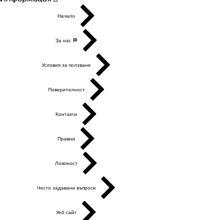
Начало
За нас 🏁
Условия за ползване
Поверителност
Контакти
Правни
Лоялност
Често задавани въпроси
Уеб сайт