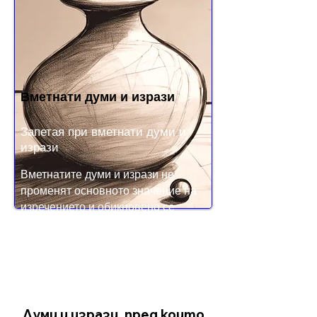
Вметнати думи и изрази
Запетая при вметнати думи и
изрази
Вметнатите думи и изрази не
променят основното значение на
изречението и обикновено се
отделят със запетаи.
Думи и изрази, пред които