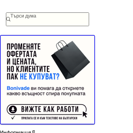
редакторска преценка. Ще видите
типични силни случаи, ограничения и
критерии за разумно доверие в
автоматичния анализ на български, без
подмяна на авторовия замисъл и ритъм.
Реклама от Bonivade.com
Buyer Resistance System
Информация📄