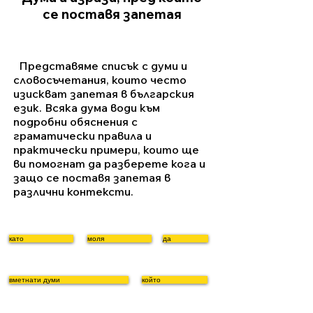
се поставя запетая
Представяме списък с думи и
словосъчетания, които често
изискват запетая в българския
език. Всяка дума води към
подробни обяснения с
граматически правила и
практически примери, които ще
ви помогнат да разберете кога и
защо се поставя запетая в
различни контексти.
като
моля
да
вметнати думи
който