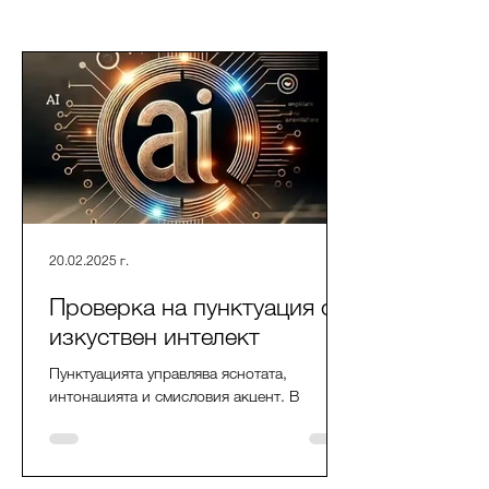
20.02.2025 г.
Проверка на пунктуация с
изкуствен интелект
Пунктуацията управлява яснотата,
интонацията и смисловия акцент. В
статията разглеждаме как AI проверява
запетаи, тирета, двоеточия, кавички и
скоби: кога предложенията са надеждни и
кога двусмислието и стилът изискват