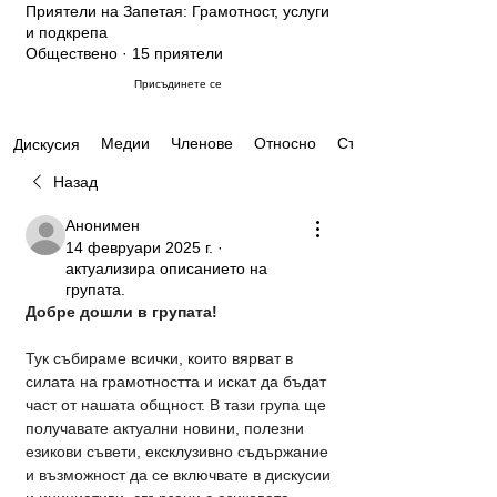
Приятели на Запетая: Грамотност, услуги
и подкрепа
Обществено
·
15 приятели
Присъдинете се
Медии
Членове
Относно
Събития
Дискусия
Назад
Анонимен
14 февруари 2025 г.
·
актуализира описанието на
групата.
Добре дошли в групата!
Тук събираме всички, които вярват в 
силата на грамотността и искат да бъдат 
част от нашата общност. В тази група ще 
получавате актуални новини, полезни 
езикови съвети, ексклузивно съдържание 
и възможност да се включвате в дискусии 