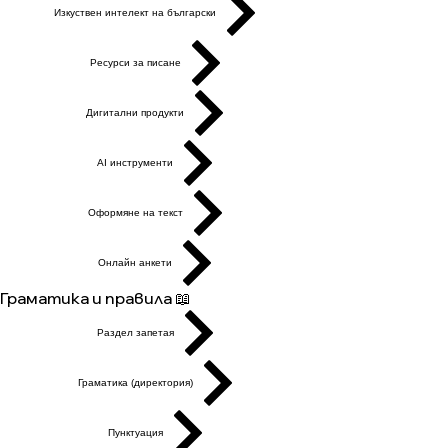
Изкуствен интелект на български
Ресурси за писане
Дигитални продукти
AI инструменти
Оформяне на текст
Онлайн анкети
Граматика и правила 📖
Раздел запетая
Граматика (директория)
Пунктуация