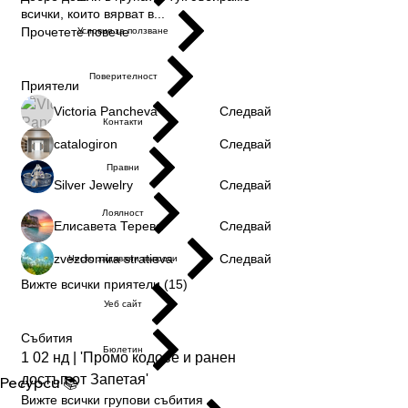
всички, които вярват в
...
Прочетете повече
Условия за ползване
Поверителност
Приятели
Victoria Pancheva
Следвай
Контакти
catalogiron
Следвай
Правни
Silver Jewelry
Следвай
Лоялност
Елисавета Терева
Следвай
zvezdomira stratieva
Следвай
Често задавани въпроси
Вижте всички приятели (15)
Уеб сайт
Събития
Бюлетин
1 02 нд | 'Промо кодове и ранен
достъп от Запетая'
Ресурси 📚
Вижте всички групови събития