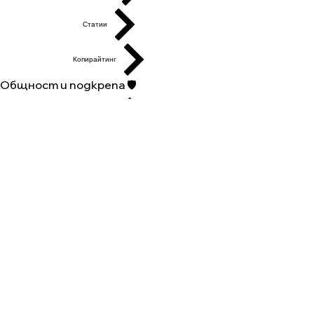
Статии
Копирайтинг
Общност и подкрепа 🛡️
Нашата кауза
Дари за каузата
Дари за конкурса
Генералeн дарител
Събития
Групи