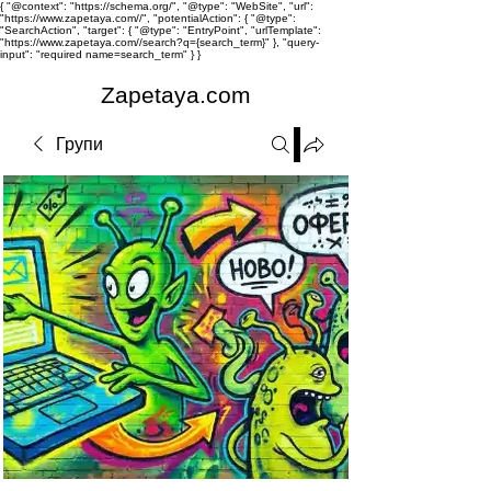
{ "@context": "https://schema.org/", "@type": "WebSite", "url":
"https://www.zapetaya.com//", "potentialAction": { "@type":
"SearchAction", "target": { "@type": "EntryPoint", "urlTemplate":
"https://www.zapetaya.com//search?q={search_term}" }, "query-
input": "required name=search_term" } }
Zapetaya.com
Групи