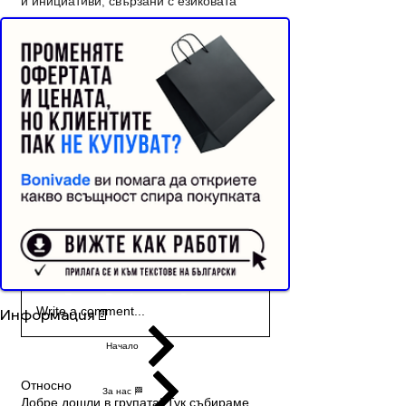
и инициативи, свързани с езиковата 
Реклама от Bonivade.com
култура.
Няма значение дали сте филолог, 
любител на словото или просто човек, 
който цени добрата комуникация – 
вашето място е тук.
💡 
Какво ви очаква?
✔ Достъп до ексклузивни материали и 
съвети
✔ Първи да научавате за нови 
инициативи и събития
✔ Свързване с хора със сходни интереси
0
45
0
Buyer Resistance System
Write a comment...
Информация📄
Начало
Относно
За нас 🏁
Добре дошли в групата! Тук събираме