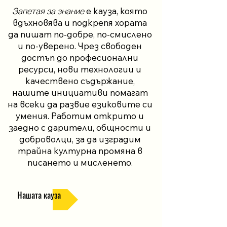
Запетая за знание
е кауза, която
вдъхновява и подкрепя хората
да пишат по-добре, по-смислено
и по-уверено. Чрез свободен
достъп до професионални
ресурси, нови технологии и
качествено съдържание,
нашите инициативи помагат
на всеки да развие езиковите си
умения. Работим открито и
заедно с дарители, общности и
доброволци, за да изградим
трайна културна промяна в
писането и мисленето.
Нашата кауза