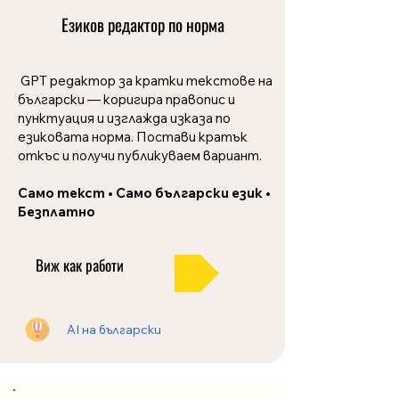
Езиков редактор по норма
GPT редактор за кратки текстове на
български — коригира правопис и
пунктуация и изглажда изказа по
езиковата норма. Постави кратък
откъс и получи публикуваем вариант.
Само текст
•
Само български език
•
Безплатно
Виж как работи
AI на български