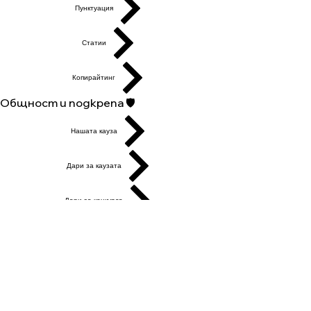
Пунктуация
Статии
Копирайтинг
Общност и подкрепа 🛡️
Нашата кауза
Дари за каузата
Дари за конкурса
Генералeн дарител
Събития
Групи