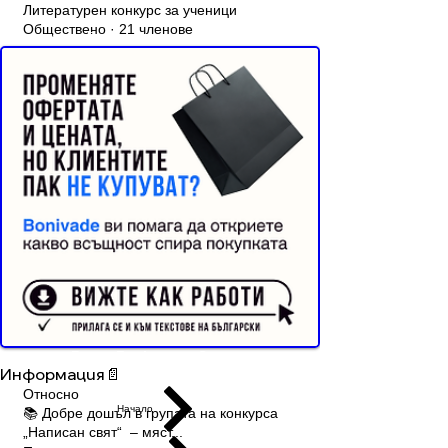
Литературен конкурс за ученици
Обществено
·
21 членове
Реклама от Bonivade.com
Присъдинете се
Събития
Членове
Относно
Дискусия
Назад
Aksiniq Vasileva
18 януари 2026 г.
·
се
присъедини към групата.
1
21
1
0
撰寫留言......
Buyer Resistance System
Информация📄
Относно
Начало
📚 Добре дошъл в групата на конкурса
„Написан свят“ – мяст
...