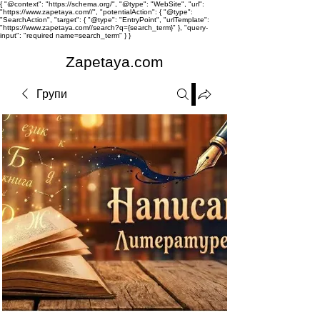
{ "@context": "https://schema.org/", "@type": "WebSite", "url":
"https://www.zapetaya.com//", "potentialAction": { "@type":
"SearchAction", "target": { "@type": "EntryPoint", "urlTemplate":
"https://www.zapetaya.com//search?q={search_term}" }, "query-
input": "required name=search_term" } }
Zapetaya.com
Групи