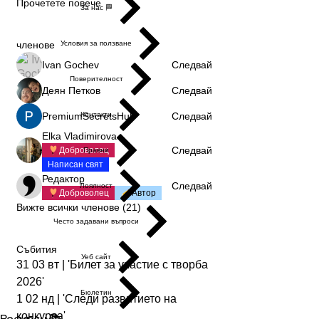
Прочетете повече
За нас 🏁
членове
Условия за ползване
Ivan Gochev
Следвай
Поверителност
Деян Петков
Следвай
PremiumSecretsHub
Следвай
Контакти
Elka Vladimirova
Следвай
Доброволец
Правни
Написан свят
Редактор
Следвай
Лоялност
Доброволец
Автор
Вижте всички членове (21)
Често задавани въпроси
Събития
Уеб сайт
31 03 вт | 'Билет за участие с творба
2026'
Бюлетин
1 02 нд | 'Следи развитието на
конкурса'
Ресурси 📚