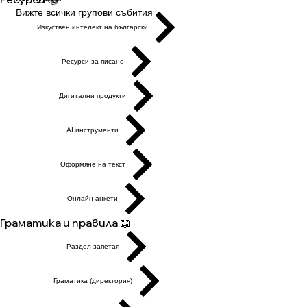
Вижте всички групови събития
Изкуствен интелект на български
Ресурси за писане
Дигитални продукти
AI инструменти
Оформяне на текст
Онлайн анкети
Граматика и правила 📖
Раздел запетая
Граматика (директория)