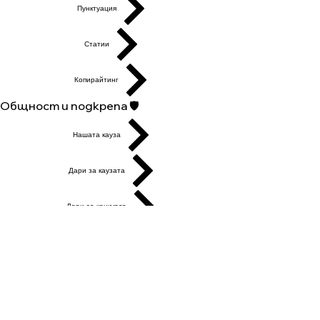
Пунктуация
Статии
Копирайтинг
Общност и подкрепа 🛡️
Нашата кауза
Дари за каузата
Дари за конкурса
Генералeн дарител
Събития
Групи