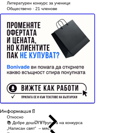
Литературен конкурс за ученици
Обществено
·
21 членове
Реклама от Bonivade.com
Присъдинете се
Събития
Членове
Относно
Дискусия
Назад
Vesela Zaharieva
29 септември 2025 г.
·
се
присъедини към групата.
1
25
1
0
Rédigez un commentaire...
Buyer Resistance System
Информация📄
Относно
Начало
📚 Добре дошъл в групата на конкурса
„Написан свят“ – мяст
...