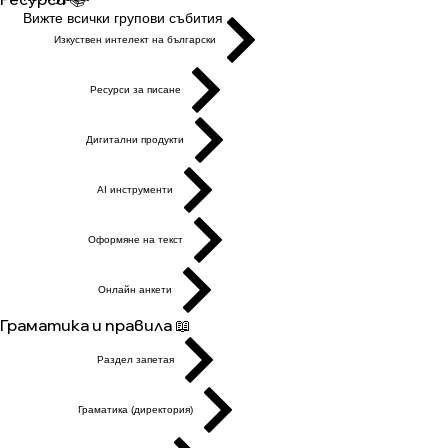
Вижте всички групови събития
Изкуствен интелект на български
Ресурси за писане
Дигитални продукти
AI инструменти
Оформяне на текст
Онлайн анкети
Граматика и правила 📖
Раздел запетая
Граматика (директория)