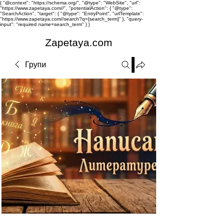
{ "@context": "https://schema.org/", "@type": "WebSite", "url":
"https://www.zapetaya.com//", "potentialAction": { "@type":
"SearchAction", "target": { "@type": "EntryPoint", "urlTemplate":
"https://www.zapetaya.com//search?q={search_term}" }, "query-
input": "required name=search_term" } }
Zapetaya.com
Групи