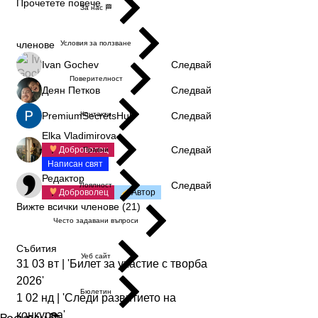
Прочетете повече
За нас 🏁
членове
Условия за ползване
Ivan Gochev
Следвай
Поверителност
Деян Петков
Следвай
PremiumSecretsHub
Следвай
Контакти
Elka Vladimirova
Следвай
Доброволец
Правни
Написан свят
Редактор
Следвай
Лоялност
Доброволец
Автор
Вижте всички членове (21)
Често задавани въпроси
Събития
Уеб сайт
31 03 вт | 'Билет за участие с творба
2026'
Бюлетин
1 02 нд | 'Следи развитието на
конкурса'
Ресурси 📚