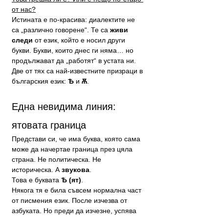
от нас?
Истината е по-красива: диалектите не 
са „различно говорене“. Те са 
живи 
следи
 от език, който е носил други 
букви. Букви, които днес ги няма… но 
продължават да „работят“ в устата ни.
Две от тях са най-известните призраци в 
българския език: 
Ѣ
 и 
Ѫ
.
Една невидима линия: 
ятовата граница
Представи си, че има буква, която сама 
може да начертае граница през цяла 
страна. Не политическа. Не 
историческа. А 
звукова
.
Това е буквата 
Ѣ (ят)
.
Някога тя е била съвсем нормална част 
от писмения език. После изчезва от 
азбуката. Но преди да изчезне, успява 