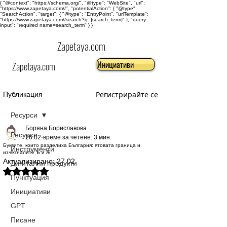
{ "@context": "https://schema.org/", "@type": "WebSite", "url":
"https://www.zapetaya.com//", "potentialAction": { "@type":
"SearchAction", "target": { "@type": "EntryPoint", "urlTemplate":
"https://www.zapetaya.com//search?q={search_term}" }, "query-
input": "required name=search_term" } }
Zapetaya.com
Инициативи
Zapetaya.com
Регистрирайте се
Публикация
Ресурси
Боряна Бориславова
Ресурси
26.02
време за четене: 3 мин.
Буквите, които разделиха България: ятовата граница и
Инструменти
изчезналите Ѣ и Ѫ
Актуализирано:
27.02
Дигитални продукти
Оценено с NaN от 5 звезди.
Пунктуация
Инициативи
GPT
Писане