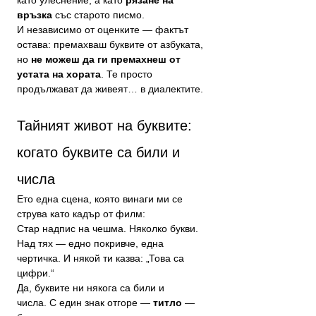
връзка
 със старото писмо.
И независимо от оценките — фактът 
остава: премахваш буквите от азбуката, 
но 
не можеш да ги премахнеш от 
устата на хората
. Те просто 
продължават да живеят… в диалектите.
Тайният живот на буквите: 
когато буквите са били и 
числа
Ето една сцена, която винаги ми се 
струва като кадър от филм:
Стар надпис на чешма. Няколко букви. 
Над тях — едно покривче, една 
чертичка. И някой ти казва: „Това са 
цифри.“
Да, буквите ни някога са били и 
числа. С един знак отгоре — 
титло
 — 