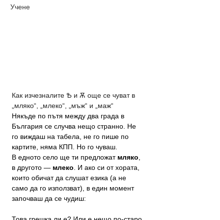
Учене
Как изчезналите Ѣ и Ѫ още се чуват в 
„мляко“, „млеко“, „мъж“ и „маж“
Някъде по пътя между два града в 
България се случва нещо странно. Не 
го виждаш на табела, не го пише по 
картите, няма КПП. Но го чуваш.
В едното село ще ти предложат 
мляко
, 
в другото — 
млеко
. И ако си от хората, 
които обичат да слушат езика (а не 
само да го използват), в един момент 
започваш да се чудиш:
Това грешка ли е? Или е нещо по-старо 