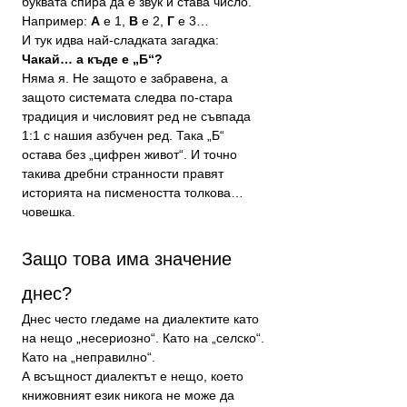
буквата спира да е звук и става число.
Например: 
А
 е 1, 
В
 е 2, 
Г
 е 3…
И тук идва най-сладката загадка:
Чакай… а къде е „Б“?
Няма я. Не защото е забравена, а 
защото системата следва по-стара 
традиция и числовият ред не съвпада 
1:1 с нашия азбучен ред. Така „Б“ 
остава без „цифрен живот“. И точно 
такива дребни странности правят 
историята на писмеността толкова… 
човешка.
Защо това има значение 
днес?
Днес често гледаме на диалектите като 
на нещо „несериозно“. Като на „селско“. 
Като на „неправилно“.
А всъщност диалектът е нещо, което 
книжовният език никога не може да 