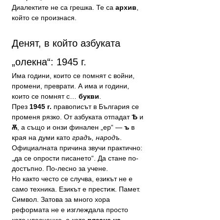
Диалектите не са грешка. Те са 
архив
, 
който се произнася.
Денят, в който азбуката 
„олекна“: 1945 г.
Има години, които се помнят с войни, 
промени, преврати. А има и години, 
които се помнят с… 
букви
.
През 
1945 г.
 правописът в България се 
променя рязко. От азбуката отпадат 
Ѣ
 и 
Ѫ
, а също и онзи финален „ер“ — 
ъ
 в 
края на думи като 
градъ, народъ
.
Официалната причина звучи практично: 
„да се опрости писането“. Да стане по-
достъпно. По-лесно за учене.
Но както често се случва, езикът не е 
само техника. Езикът е престиж. Памет. 
Символ. Затова за много хора 
реформата не е изглеждала просто 
като улеснение, а като 
рязане на 