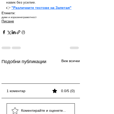
навик без усилие. 
👉 
"Различните тестове на Запетая"
Етикети:
думи и изрази
неграмотност
Писане
Виж всички
Подобни публикации
1 коментар
0.0/5 (0)
Каква е силата на
„Обръщение“ или
„Коригирам“ или
Каква е силата на
„Обръщение“ или
„Коригирам“ или
Каква е силата на
Коментирайте и оценете...