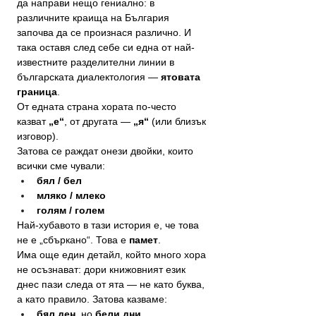
да направи нещо гениално: в 
различните краища на България 
започва да се произнася различно. И 
така оставя след себе си една от най-
известните разделителни линии в 
българската диалектология — 
ятовата 
граница
.
От едната страна хората по-често 
казват 
„е“
, от другата — 
„я“
 (или близък 
изговор).
Затова се раждат онези двойки, които 
всички сме чували:
бял / бел
мляко / млеко
голям / голем
Най-хубавото в тази история е, че това 
не е „сбъркано“. Това е 
памет
.
Има още един детайл, който много хора 
не осъзнават: дори книжовният език 
днес пази следа от ята — не като буква, 
а като правило. Затова казваме:
бял ден
, но 
бели дни