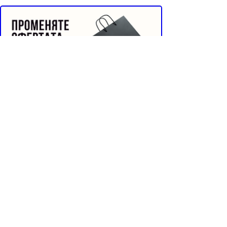
Реклама от Bonivade.com
Buyer Resistance System
Информация📄
Начало
За нас 🏁