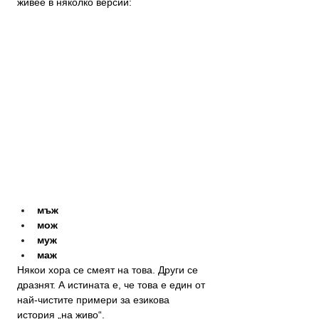
живее в няколко версии:
мъж
мож
муж
маж
Някои хора се смеят на това. Други се 
дразнят. А истината е, че това е един от 
най-чистите примери за езикова 
история „на живо“.