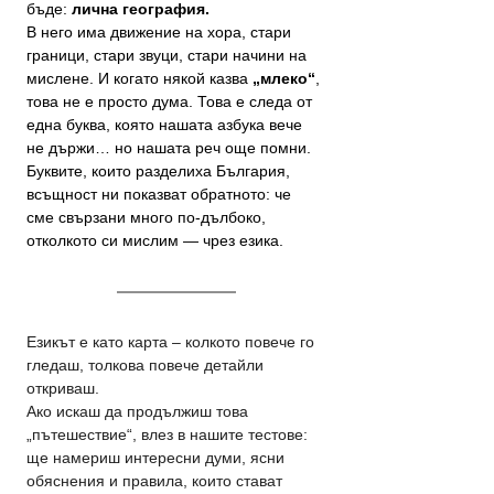
бъде: 
лична география.
В него има движение на хора, стари 
граници, стари звуци, стари начини на 
мислене. И когато някой казва 
„млеко“
, 
това не е просто дума. Това е следа от 
една буква, която нашата азбука вече 
не държи… но нашата реч още помни.
Буквите, които разделиха България, 
всъщност ни показват обратното: че 
сме свързани много по-дълбоко, 
отколкото си мислим — чрез езика.
Езикът е като карта – колкото повече го 
гледаш, толкова повече детайли 
откриваш. 
Ако искаш да продължиш това 
„пътешествие“, влез в нашите тестове: 
ще намериш интересни думи, ясни 
обяснения и правила, които стават 