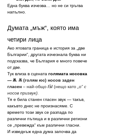
Една буква изчезва… но не си тръгва 
напълно.
Думата „мъж“, която има 
четири лица
Ако ятовата граница е история за „две 
Българии“, другата изчезнала буква ни 
подсказва, че България е много повече 
от две.
Тук влиза в сцената 
голямата носовка 
— Ѫ
. 
Ѫ (голям юс)
носов заден 
гласен
 – най-общо 
/ɔ̃/
 (нещо като 
„о“ с 
носов призвук).
Тя е била станен гласен звук — такъв, 
какъвто днес не произнасяме. С 
времето този звук се разпада по 
различни пътища и в различни региони 
се „превежда“ към различни гласни.
И изведнъж една дума започва да 