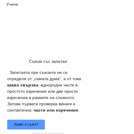
Учене
Съюзи със запетая
  Запетаята при съюзите не се 
определя от „самата дума“, а от това 
какво свързва
: еднородни части в 
простото изречение или две прости 
изречения в рамките на сложното. 
Затова първата проверка винаги е 
синтактична: 
части или изречения
.
Какво е съюз?