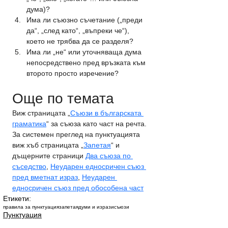
дума)?
Има ли съюзно съчетание („преди 
да“, „след като“, „въпреки че“), 
което не трябва да се разделя?
Има ли „не“ или уточняваща дума 
непосредствено пред връзката към 
второто просто изречение?
Още по темата
Виж страницата „
Съюзи в българската 
граматика
“ за съюза като част на речта. 
За системен преглед на пунктуацията 
виж хъб страницата „
Запетая
“ и 
дъщерните страници 
Два съюза по 
съседство
, 
Неударен едносричен съюз 
пред вметнат израз
, 
Неударен 
едносричен съюз пред обособена част
Етикети:
правила за пунктуация
запетая
думи и изрази
съюзи
Пунктуация