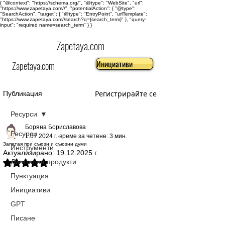
{ "@context": "https://schema.org/", "@type": "WebSite", "url":
"https://www.zapetaya.com//", "potentialAction": { "@type":
"SearchAction", "target": { "@type": "EntryPoint", "urlTemplate":
"https://www.zapetaya.com//search?q={search_term}" }, "query-
input": "required name=search_term" } }
Zapetaya.com
Инициативи
Zapetaya.com
Регистрирайте се
Публикация
Ресурси
Боряна Бориславова
Ресурси
1.07.2024 г.
време за четене: 3 мин.
Запетая при съюзи и съюзни думи
Инструменти
Актуализирано:
19.12.2025 г.
Дигитални продукти
Оценено с NaN от 5 звезди.
Пунктуация
Инициативи
GPT
Писане