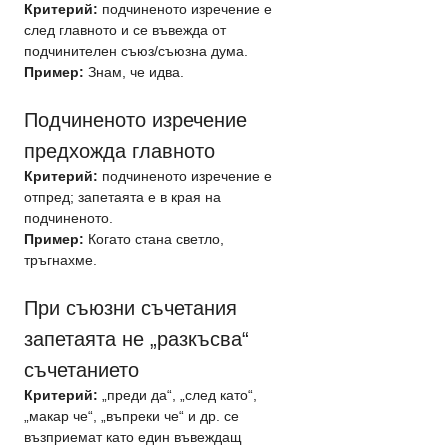
Критерий:
 подчиненото изречение е 
след главното и се въвежда от 
подчинителен съюз/съюзна дума.
Пример:
 Знам, че идва.
Подчиненото изречение 
предхожда главното
Критерий:
 подчиненото изречение е 
отпред; запетаята е в края на 
подчиненото.
Пример:
 Когато стана светло, 
тръгнахме.
При съюзни съчетания 
запетаята не „разкъсва“ 
съчетанието
Критерий:
 „преди да“, „след като“, 
„макар че“, „въпреки че“ и др. се 
възприемат като един въвеждащ 