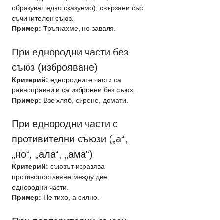
образуват едно сказуемо), свързани със 
съчинителен съюз.
Пример:
 Тръгнахме, но заваля.
При еднородни части без 
съюз (изброяване)
Критерий:
 еднородните части са 
равноправни и са изброени без съюз.
Пример:
 Взе хляб, сирене, домати.
При еднородни части с 
противителни съюзи („а“, 
„но“, „ала“, „ама“)
Критерий:
 съюзът изразява 
противопоставяне между две 
еднородни части.
Пример:
 Не тихо, а силно.