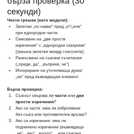
бърза проверка (30 
секунди)
Чести грешки (като модели):
Запетая „по навик“ пред „и“/„или“ 
при еднородни части.
Смесване на „две прости 
изречения“ с „еднородни сказуеми“ 
(грешна запетая между глаголите).
Разкъсване на съюзни съчетания 
(„преди, да“, „въпреки, че“).
Игнориране на уточняваща дума/
„не“ пред въвеждащия елемент.
Бърза проверка:
Съюзът свързва ли 
части
 или 
две 
прости изречения
?
Ако са части: има ли изброяване 
без съюз или противителна връзка?
Ако са изречения: има ли 
подчинено изречение (въвеждащо 
„че“, „ако“, „когато“… или съюзна 