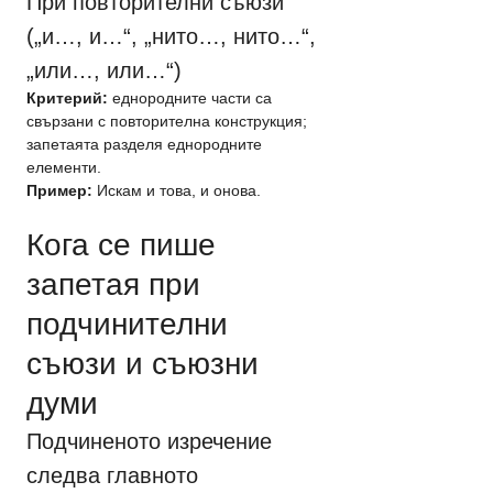
При повторителни съюзи 
(„и…, и…“, „нито…, нито…“, 
„или…, или…“)
Критерий:
 еднородните части са 
свързани с повторителна конструкция; 
запетаята разделя еднородните 
елементи.
Пример:
 Искам и това, и онова.
Кога се пише 
запетая при 
подчинителни 
съюзи и съюзни 
думи
Подчиненото изречение 
следва главното