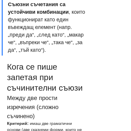
Съюзни съчетания са 
устойчиви комбинации
, които 
функционират като един 
въвеждащ елемент (напр. 
„преди да“, „след като“, „макар 
че“, „въпреки че“, „така че“, „за 
да“, „тъй като“).
Кога се пише 
запетая при 
съчинителни съюзи
Между две прости 
изречения (сложно 
съчинено)
Критерий:
 имаш две граматични 
основи (две сказуеми форми, които не 