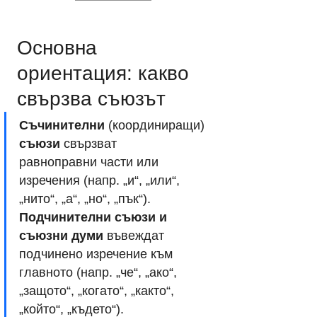
Основна 
ориентация: какво 
свързва съюзът
Съчинителни 
(координиращи)
съюзи
 свързват 
равноправни части или 
изречения (напр. „и“, „или“, 
„нито“, „а“, „но“, „пък“).
Подчинителни съюзи и 
съюзни думи
 въвеждат 
подчинено изречение към 
главното (напр. „че“, „ако“, 
„защото“, „когато“, „както“, 
„който“, „където“).