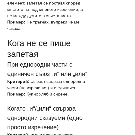
елемент; запетая се поставя според 
мястото на подчиненото изречение, а 
не между думите в съчетанието.
Пример:
 Не тръгнах, въпреки че ме 
чакаха.
Кога не се пише 
запетая
При еднородни части с 
единичен съюз „и“ или „или“
Критерий:
 съюзът свързва еднородни 
части (не изречения) и е единичен.
Пример:
 Купих хляб и сирене.
Когато „и“/„или“ свързва 
еднородни сказуеми (едно 
просто изречение)
Критерий:
 имаш едно подложно-