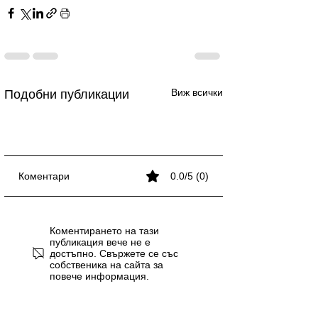
Виж всички
Подобни публикации
Коментари
0.0/5 (0)
Кога се пише запетая?
Кога се пише запетая?
Кога се пише запетая?
Запетая в сложното
Проверка на
Запетая в сложното
Проверка на
Коментирането на тази
изречение
пунктуация с изкуствен
изречение
пунктуация с изкуствен
публикация вече не е
достъпно. Свържете се със
интелект
интелект
собственика на сайта за
повече информация.