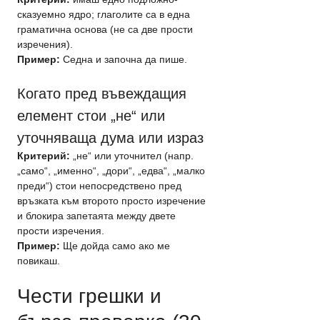
сказуемно ядро; глаголите са в една 
граматична основа (не са две прости 
изречения).
Пример:
 Седна и започна да пише.
Когато пред въвеждащия 
елемент стои „не“ или 
уточняваща дума или израз
Критерий:
 „не“ или уточнител (напр. 
„само“, „именно“, „дори“, „едва“, „малко 
преди“) стои непосредствено пред 
връзката към второто просто изречение 
и блокира запетаята между двете 
прости изречения.
Пример:
 Ще дойда само ако ме 
повикаш.
Чести грешки и 