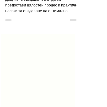
Ръководство за UX/UI дизайн: От
концепция до успешна реализация
Документ, създаден с цел да ви
предостави цялостен процес и практични
насоки за създаване на оптимално
потребителско изживяване и интерфейс