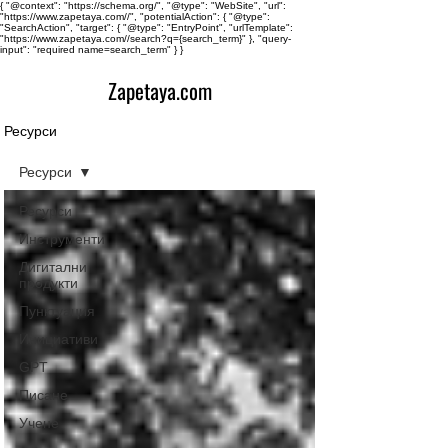
{ "@context": "https://schema.org/", "@type": "WebSite", "url":
"https://www.zapetaya.com//", "potentialAction": { "@type":
"SearchAction", "target": { "@type": "EntryPoint", "urlTemplate":
"https://www.zapetaya.com//search?q={search_term}" }, "query-
input": "required name=search_term" } }
Zapetaya.com
Ресурси
Ресурси
Ресурси
Инструменти
Дигитални
продукти
Пунктуация
Инициативи
GPT
Писане
Учене