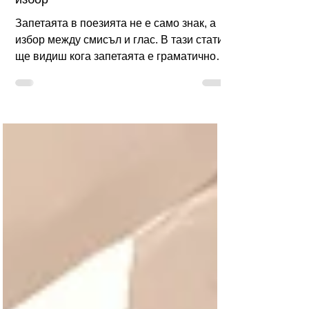
задължителна и кога е авторски
избор
Запетаята в поезията не е само знак, а
избор между смисъл и глас. В тази статия
ще видиш кога запетаята е граматично
задължителна и кога може да служи за
ритъм, пауза и напрежение, без да руши
синтаксиса. Има 5 сценария „преди/
след“, 3 проверки за редакция и бърз
алгоритъм, плюс ориентир защо
редовият пренос не замества запетаята.