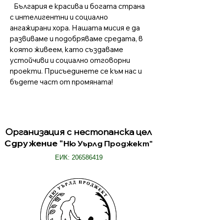
България е красива и богата страна
с интелигентни и социално
ангажирани хора. Нашата мисия е да
развиваме и подобряваме средата, в
която живеем, като създаваме
устойчиви и социално отговорни
проекти. Присъединете се към нас и
бъдете част от промяната!
Организация с нестопанска цел
Сдружение "
Ню Уърлд Проджект"
ЕИК: 206586419