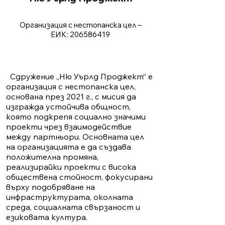
Организация с нестопанска цел –
ЕИК:
206586419
Сдружение „Ню Уърлд Проджект“ е
организация с нестопанска цел,
основана през 2021 г., с мисия да
изгражда устойчива общност,
която подкрепя социално значими
проекти чрез взаимодействие
между партньори. Основната цел
на организацията е да създава
положителна промяна,
реализирайки проекти с висока
обществена стойност, фокусирани
върху подобряване на
инфраструктурата, околната
среда, социалната свързаност и
езиковата култура.