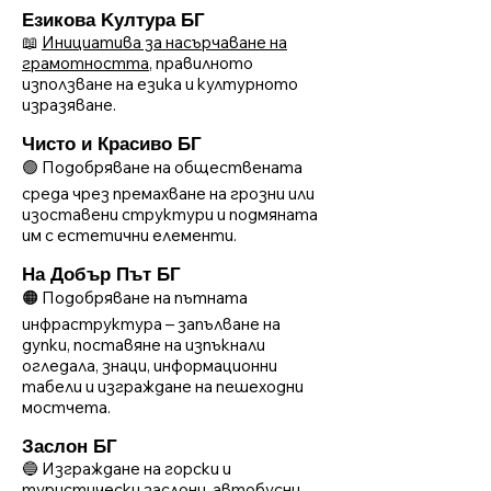
Езикова Kултура БГ
📖
Инициатива за насърчаване на
грамотността
, правилното
използване на езика и културното
изразяване.
Чисто и Красиво БГ
🟢 Подобряване на обществената
среда чрез премахване на грозни или
изоставени структури и подмяната
им с естетични елементи.
На Добър Път БГ
🟠 Подобряване на пътната
инфраструктура – запълване на
дупки, поставяне на изпъкнали
огледала, знаци, информационни
табели и изграждане на пешеходни
мостчета.
Заслон БГ
🔵 Изграждане на горски и
туристически заслони, автобусни