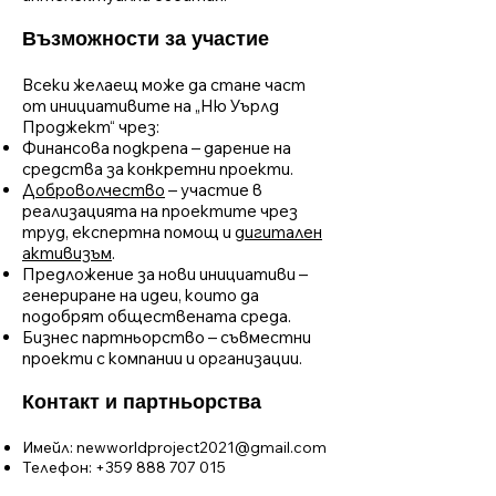
Възможности за участие
Всеки желаещ може да стане част
от инициативите на „Ню Уърлд
Проджект“ чрез:
Финансова подкрепа – дарение на
средства за конкретни проекти.
Доброволчество
– участие в
реализацията на проектите чрез
труд, експертна помощ и
дигитален
активизъм
.
Предложение за нови инициативи –
генериране на идеи, които да
подобрят обществената среда.
Бизнес партньорство – съвместни
проекти с компании и организации.
Контакт и партньорства
Имейл:
newworldproject2021@gmail.com
Телефон:
+359 888 707 015