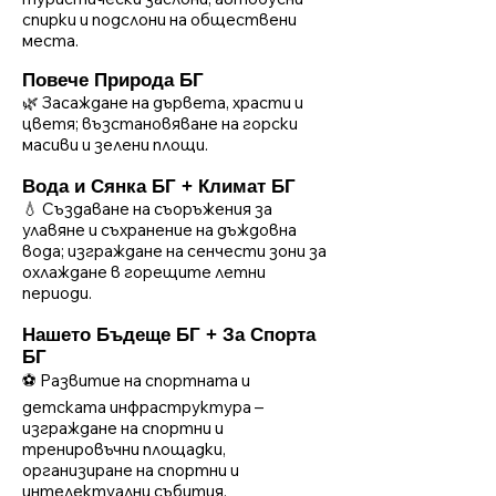
спирки и подслони на обществени
места.
Повече Природа БГ
🌿 Засаждане на дървета, храсти и
цветя; възстановяване на горски
масиви и зелени площи.
Вода и Сянка БГ + Климат БГ
💧 Създаване на съоръжения за
улавяне и съхранение на дъждовна
вода; изграждане на сенчести зони за
охлаждане в горещите летни
периоди.
Нашето Бъдеще БГ + За Спорта
БГ
⚽ Развитие на спортната и
детската инфраструктура –
изграждане на спортни и
тренировъчни площадки,
организиране на спортни и
интелектуални събития.