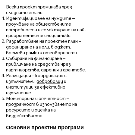
Всеки проект преминава през
следните етапи:
Идентифициране на нуждите –
проучване на обществените
потребности и селектиране на най-
приоритетните инициативи.
Разработване на проектен план –
дефиниране на цели, бюджет,
времеви рамки и отговорности.
Събиране на финансиране –
привличане на средства чрез
партньорства, дарения и грантове.
Реализация – координация с
изпълнители,
доброволци
и
институции за ефективно
изпълнение.
Мониторинг и отчетност –
прозрачност в използването на
ресурсите и оценка на
въздействието.
Основни проектни програми