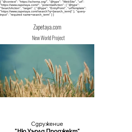
{ "@context": "https://schema.org/", "@type": "WebSite", "url":
"https://www.zapetaya.com//", "potentialAction": { "@type":
"SearchAction", "target": { "@type": "EntryPoint", "urlTemplate":
"https://www.zapetaya.com//search?q={search_term}" }, "query-
input": "required name=search_term" } }
Zapetaya.com
New World Project
Сдружение
"
Ню Уърлд Проджект"