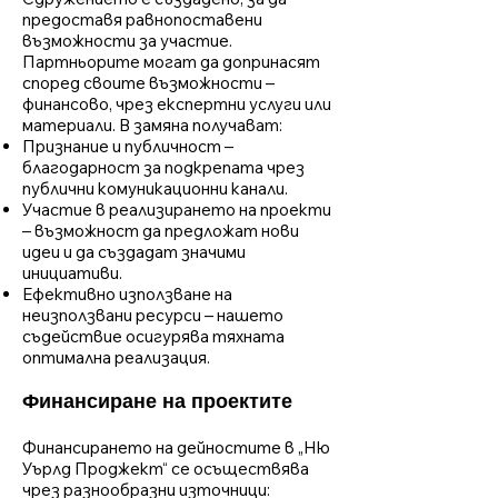
предоставя равнопоставени
възможности за участие.
Партньорите могат да допринасят
според своите възможности –
финансово, чрез експертни услуги или
материали. В замяна получават:
Признание и публичност –
благодарност за подкрепата чрез
публични комуникационни канали.
Участие в реализирането на проекти
– възможност да предложат нови
идеи и да създадат значими
инициативи.
Ефективно използване на
неизползвани ресурси – нашето
съдействие осигурява тяхната
оптимална реализация.
Финансиране на проектите
Финансирането на дейностите в „Ню
Уърлд Проджект“ се осъществява
чрез разнообразни източници: