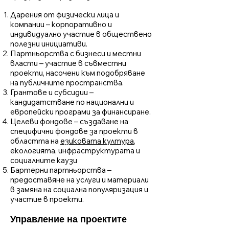
Дарения от физически лица и
компании – корпоративно и
индивидуално участие в обществено
полезни инициативи.
Партньорства с бизнеси и местни
власти – участие в съвместни
проекти, насочени към подобряване
на публичните пространства.
Грантове и субсидии –
кандидатстване по национални и
европейски програми за финансиране.
Целеви фондове – създаване на
специфични фондове за проекти в
областта на
езиковата култура
,
екологията, инфраструктурата и
социалните каузи
Бартерни партньорства –
предоставяне на услуги и материали
в замяна на социална популяризация и
участие в проекти.
Управление на проектите