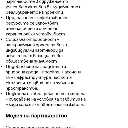
партньорите в сдружението
участват активно в създаването и
реализирането на проекти.
Прозрачност и ефективност –
ресурсите се използват
целенасочено и отчетно,
гарантирайки устойчивост.
Социална отговорност –
насърчаваме корпоративни и
индивидуални партньори да
инвестират в инициативи с
обществена значимост.
Подобряване на градската и
природна среда – проекти, насочени
към инфраструктура, чистота,
екология и развитие на публични
пространства.
Подкрепа на образованието и спорта
– създаване на условия за развитие на
млади хора и активен начин на живот.
Модел на партньорство
Сдружението е създадено, за да