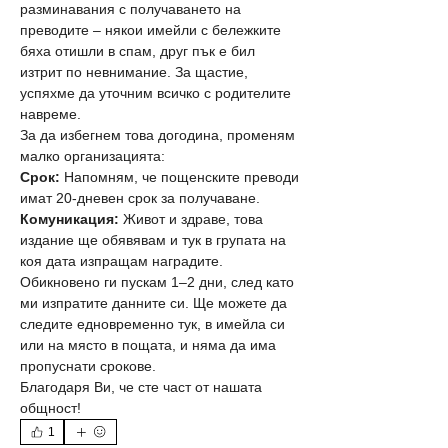
разминавания с получаването на 
преводите – някои имейли с бележките 
бяха отишли в спам, друг пък е бил 
изтрит по невнимание. За щастие, 
успяхме да уточним всичко с родителите 
навреме.
За да избегнем това догодина, променям 
малко организацията:
Срок:
 Напомням, че пощенските преводи 
имат 20-дневен срок за получаване.
Комуникация:
 Живот и здраве, това 
издание ще обявявам и тук в групата на 
коя дата изпращам наградите. 
Обикновено ги пускам 1–2 дни, след като 
ми изпратите данните си. Ще можете да 
следите едновременно тук, в имейла си 
или на място в пощата, и няма да има 
пропуснати срокове.
Благодаря Ви, че сте част от нашата 
общност!
1