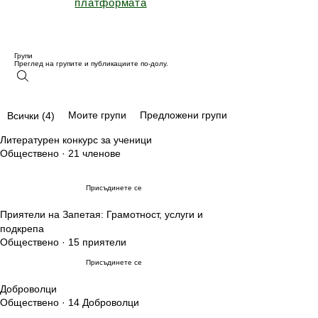
платформата
Групи
Преглед на групите и публикациите по-долу.
Моите групи
Предложени групи
Всички (4)
Литературен конкурс за ученици
Обществено
·
21 членове
Присъдинете се
Приятели на Запетая: Грамотност, услуги и
подкрепа
Обществено
·
15 приятели
Присъдинете се
Доброволци
Обществено
·
14 Доброволци