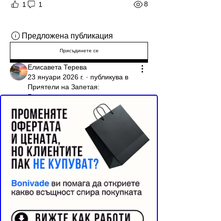
8
1
1
Предложена публикация
Присъдинете се
Елисавета Терева
23 януари 2026 г.
·
публикува в
Приятели на Запетая:
Реклама от Bonivade.com
Грамотност, услуги и подкрепа
Използвах вашия GPT инструмент за 
писане и съм искрено впечатлена от 
резултата! В работата ми подобно нещо е 
направо незаменимо. Имам няколко 
въпроса, тъй като забелязвам, че дава 
коренно различни (и по-добри) отговори 
от стандартните модели:
Това нов вид GPT ли е и вие ли го 
разработвате?
Възможно ли е да се направи 
персонализиран модел за 
специфични нужди, или 