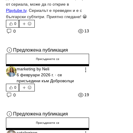
от сериала, може да го открие в 
Playtube.tv
. Сериалът е преведен и е с 
български субтитри. Приятно гледане! 😀
0
13
0
Предложена публикация
Присъдинете се
marketing by Neli
6 февруари 2026 г.
·
се
присъедини към
Доброволци
0
19
0
Предложена публикация
Присъдинете се
catalogiron