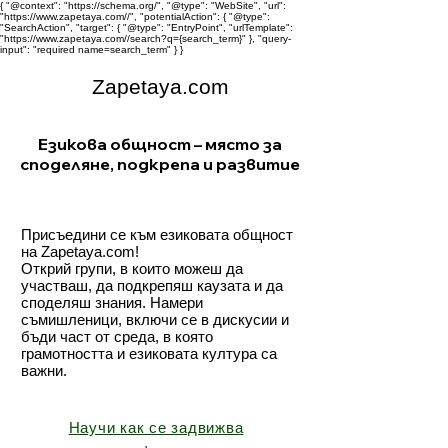
{ "@context": "https://schema.org/", "@type": "WebSite", "url":
"https://www.zapetaya.com//", "potentialAction": { "@type":
"SearchAction", "target": { "@type": "EntryPoint", "urlTemplate":
"https://www.zapetaya.com//search?q={search_term}" }, "query-
input": "required name=search_term" } }
Zapetaya.com
Езикова общност – място за
споделяне, подкрепа и развитие
Присъедини се към езиковата общност
на Zapetaya.com!
Открий групи, в които можеш да
участваш, да подкрепяш каузата и да
споделяш знания. Намери
съмишленици, включи се в дискусии и
бъди част от среда, в която
грамотността и езиковата култура са
важни.
Научи как се задвижва