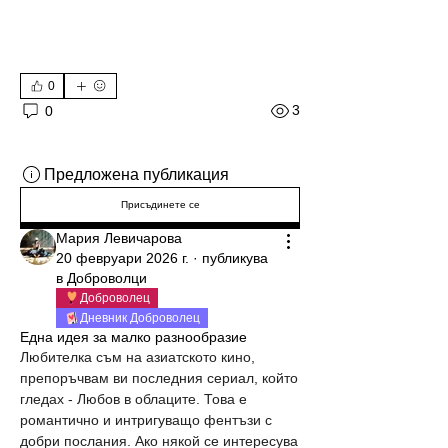
0
3
0
Предложена публикация
Присъдинете се
Мария Левичарова
20 февруари 2026 г.
·
публикува
в
Доброволци
Доброволец
Дневник Доброволец
Една идея за малко разнообразие
Любителка съм на азиатското кино, 
препоръчвам ви последния сериал, който 
гледах - Любов в облаците. Това е 
романтично и интригуващо фентъзи с 
добри послания. Ако някой се интересува 