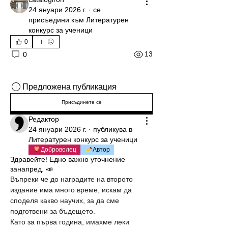
24 януари 2026 г.
·
се
присъедини към
Литературен
конкурс за ученици
0
13
0
Предложена публикация
Присъдинете се
Редактор
24 януари 2026 г.
·
публикува в
Литературен конкурс за ученици
Доброволец
Автор
Здравейте! Едно важно уточнение
занапред. 📣
Въпреки че до наградите на второто 
издание има много време, искам да 
споделя какво научих, за да сме 
подготвени за бъдещето.
Като за първа година, имахме леки 