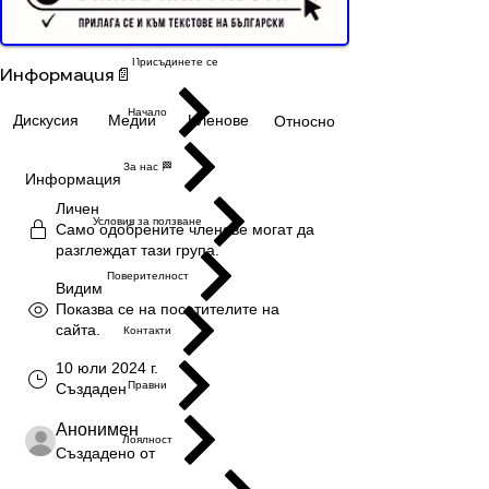
Дарители
Личен
·
8 Дарители
Buyer Resistance System
Присъдинете се
Информация📄
Начало
Дискусия
Медии
Членове
Относно
За нас 🏁
Информация
Личен
Условия за ползване
Само одобрените членове могат да
разглеждат тази група.
Поверителност
Видим
Показва се на посетителите на
сайта.
Контакти
10 юли 2024 г.
Правни
Създаден
Анонимен
Лоялност
Създадено от