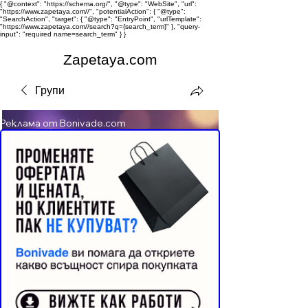
{ "@context": "https://schema.org/", "@type": "WebSite", "url":
"https://www.zapetaya.com//", "potentialAction": { "@type":
"SearchAction", "target": { "@type": "EntryPoint", "urlTemplate":
"https://www.zapetaya.com//search?q={search_term}" }, "query-
input": "required name=search_term" } }
Zapetaya.com
Групи
Реклама от Bonivade.com