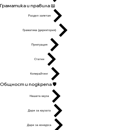
Граматика и правила 📖
Раздел запетая
Граматика (директория)
Пунктуация
Статии
Копирайтинг
Общност и подкрепа 🛡️
Нашата кауза
Дари за каузата
Дари за конкурса