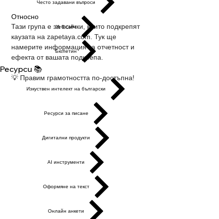
Често задавани въпроси
Относно
Тази група е за всички, които подкрепят 
Уеб сайт
каузата на zapetaya.com. Тук ще 
намерите информация за отчетност и 
Бюлетин
ефекта от вашата подкрепа.
Ресурси 📚
💡 Правим грамотността по-достъпна!
Изкуствен интелект на български
Ресурси за писане
Дигитални продукти
AI инструменти
Оформяне на текст
Онлайн анкети