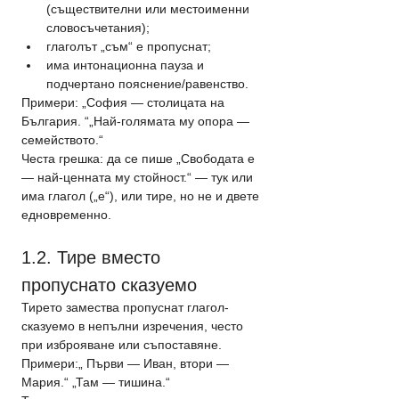
(съществителни или местоименни 
словосъчетания);
глаголът „съм“ е пропуснат;
има интонационна пауза и 
подчертано пояснение/равенство.
Примери: „София — столицата на 
България. “„Най-голямата му опора — 
семейството.“
Честа грешка: да се пише „Свободата е 
— най-ценната му стойност.“ — тук или 
има глагол („е“), или тире, но не и двете 
едновременно.
1.2. Тире вместо 
пропуснато сказуемо
Тирето замества пропуснат глагол-
сказуемо в непълни изречения, често 
при изброяване или съпоставяне.
Примери:„ Първи — Иван, втори — 
Мария.“ „Там — тишина.“