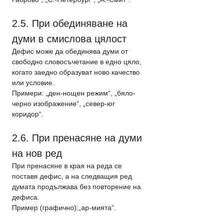
2.5. При обединяване на 
думи в смислова цялост
Дефис може да обединява думи от 
свободно словосъчетание в едно цяло, 
когато заедно образуват ново качество 
или условие.
Примери: „ден-нощен режим“, „бяло-
черно изображение“, „север-юг 
коридор“.
2.6. При пренасяне на думи 
на нов ред
При пренасяне в края на реда се 
поставя дефис, а на следващия ред 
думата продължава без повторение на 
дефиса.
Пример (графично):„ар-мията“.