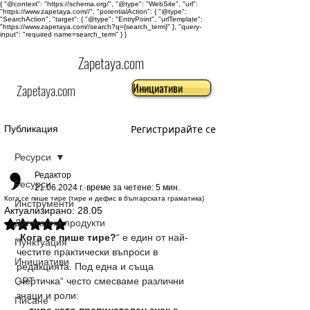
{ "@context": "https://schema.org/", "@type": "WebSite", "url":
"https://www.zapetaya.com//", "potentialAction": { "@type":
"SearchAction", "target": { "@type": "EntryPoint", "urlTemplate":
"https://www.zapetaya.com//search?q={search_term}" }, "query-
input": "required name=search_term" } }
Zapetaya.com
Инициативи
Zapetaya.com
Регистрирайте се
Публикация
Ресурси
Редактор
Ресурси
21.06.2024 г.
време за четене: 5 мин.
Кога се пише тире (тире и дефис в българската граматика)
Инструменти
Актуализирано:
28.05
Дигитални продукти
Оценено с NaN от 5 звезди.
„
Кога се пише тире?
“ е един от най-
Пунктуация
честите практически въпроси в 
Инициативи
редакцията. Под една и съща 
GPT
„чертичка“ често смесваме различни 
знаци и роли:
Писане