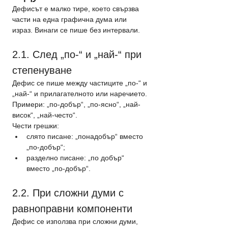
Дефисът е малко тире, което свързва 
части на една графична дума или 
израз. Винаги се пише без интервали.
2.1. След „по-“ и „най-“ при 
степенуване
Дефис се пише между частиците „по-“ и 
„най-“ и прилагателното или наречието.
Примери: „по-добър“, „по-ясно“, „най-
висок“, „най-често“.
Чести грешки:
слято писане: „понадобър“ вместо 
„по-добър“;
разделно писане: „по добър“ 
вместо „по-добър“.
2.2. При сложни думи с 
равноправни компоненти
Дефис се използва при сложни думи, 