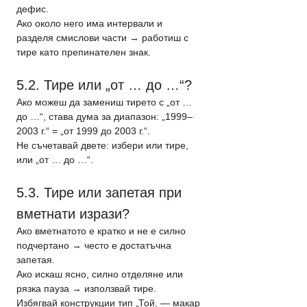
дефис.
Ако около него има интервали и 
разделя смислови части → работиш с 
тире като препинателен знак.
5.2. Тире или „от … до …“?
Ако можеш да замениш тирето с „от … 
до …“, става дума за диапазон: „1999–
2003 г.“ = „от 1999 до 2003 г.“.
Не съчетавай двете: избери или тире, 
или „от … до …“.
5.3. Тире или запетая при 
вметнати изрази?
Ако вметнатото е кратко и не е силно 
подчертано → често е достатъчна 
запетая.
Ако искаш ясно, силно отделяне или 
рязка пауза → използвай тире.
Избягвай конструкции тип „Той, — макар 