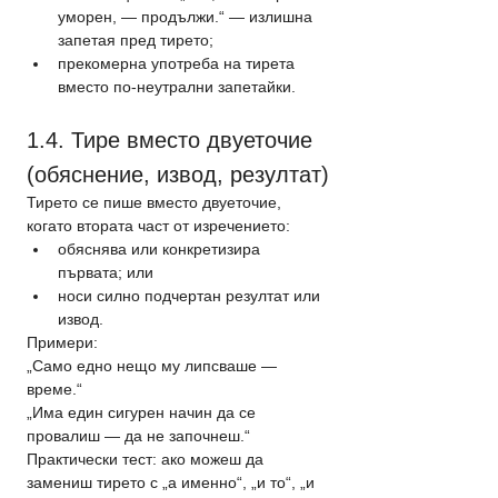
уморен, — продължи.“ — излишна 
запетая пред тирето;
прекомерна употреба на тирета 
вместо по-неутрални запетайки.
1.4. Тире вместо двуеточие 
(обяснение, извод, резултат)
Тирето се пише вместо двуеточие, 
когато втората част от изречението:
обяснява или конкретизира 
първата; или
носи силно подчертан резултат или 
извод.
Примери: 
„Само едно нещо му липсваше — 
време.“
„Има един сигурен начин да се 
провалиш — да не започнеш.“
Практически тест: ако можеш да 
замениш тирето с „а именно“, „и то“, „и 