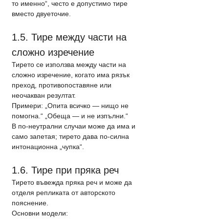
то именно“, често е допустимо тире 
вместо двуеточие.
1.5. Тире между части на 
сложно изречение
Тирето се използва между части на 
сложно изречение, когато има рязък 
преход, противопоставяне или 
неочакван резултат.
Примери: „Опита всичко — нищо не 
помогна.“ „Обеща — и не изпълни.“
В по-неутрални случаи може да има и 
само запетая; тирето дава по-силна 
интонационна „чупка“.
1.6. Тире при пряка реч
Тирето въвежда пряка реч и може да 
отделя репликата от авторското 
пояснение.
Основни модели: