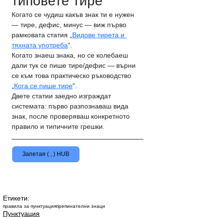
типовете тире
Когато се чудиш какъв знак ти е нужен 
— тире, дефис, минус — виж първо 
рамковата статия „
Видове тирета и 
тяхната употреба
“.
Когато знаеш знака, но се колебаеш 
дали тук се пише тире/дефис — върни 
се към това практическо ръководство 
„
Кога се пише тире
“.
Двете статии заедно изграждат 
системата: първо разпознаваш вида 
знак, после проверяваш конкретното 
правило и типичните грешки.
Запетая ( , ) HUB
Етикети:
правила за пунктуация
препинателни знаци
Пунктуация