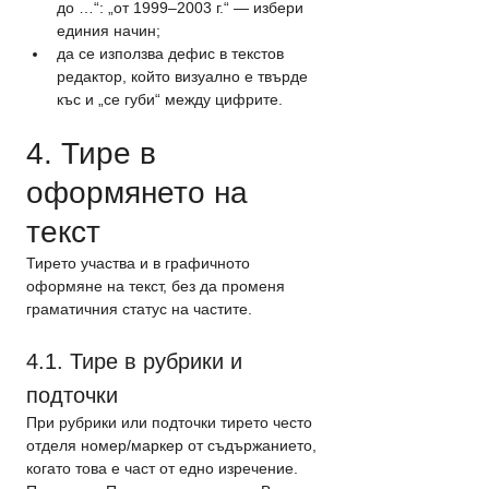
до …“: „от 1999–2003 г.“ — избери 
единия начин;
да се използва дефис в текстов 
редактор, който визуално е твърде 
къс и „се губи“ между цифрите.
4. Тире в 
оформянето на 
текст
Тирето участва и в графичното 
оформяне на текст, без да променя 
граматичния статус на частите.
4.1. Тире в рубрики и 
подточки
При рубрики или подточки тирето често 
отделя номер/маркер от съдържанието, 
когато това е част от едно изречение.