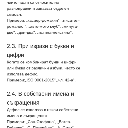
чиито части са относително 
равноправни и запазват отделен 
смисъл.
Примери: „касиер-домакин“, „писател-
романист“, „авто-мото клуб“, „минута-
две“, „ден-два“, „истина-неистина“.
2.3. При изрази с букви и 
цифри
Когато се комбинират букви и цифри 
или букви от различни азбуки, често се 
използва дефис.
Примери:„ISO 9001-2015“,„чл. 42-а“.
2.4. В собствени имена и 
съкращения
Дефис се използва в някои собствени 
имена и съкращения.
Примери: „Сан-Стефано“, „Ботев-
Габрово“, „С.-Петербург“, „А.-Смит“.