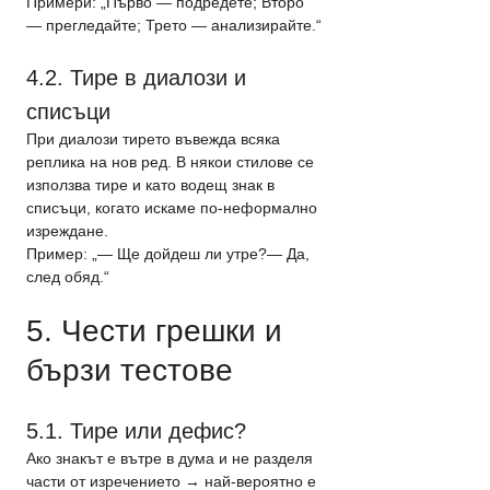
Примери: „Първо — подредете; Второ 
— прегледайте; Трето — анализирайте.“
4.2. Тире в диалози и 
списъци
При диалози тирето въвежда всяка 
реплика на нов ред. В някои стилове се 
използва тире и като водещ знак в 
списъци, когато искаме по-неформално 
изреждане.
Пример: „— Ще дойдеш ли утре?— Да, 
след обяд.“
5. Чести грешки и 
бързи тестове
5.1. Тире или дефис?
Ако знакът е вътре в дума и не разделя 
части от изречението → най-вероятно е 