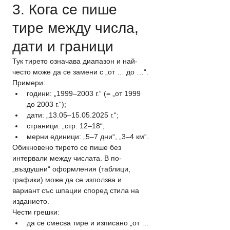
3. Кога се пише 
тире между числа, 
дати и граници
Тук тирето означава диапазон и най-
често може да се замени с „от … до …“.
Примери:
години: „1999–2003 г.“ (= „от 1999 
до 2003 г.“);
дати: „13.05–15.05.2025 г.“;
страници: „стр. 12–18“;
мерни единици: „5–7 дни“, „3–4 км“.
Обикновено тирето се пише без 
интервали между числата. В по-
„въздушни“ оформления (таблици, 
графики) може да се използва и 
вариант със шпации според стила на 
изданието.
Чести грешки:
да се смесва тире и изписано „от … 