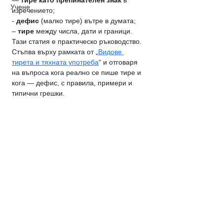
— 
тире като препинателен знак
 в 
Учене
изречението;
- 
дефис
 (малко тире) вътре в думата;
– 
тире
 между числа, дати и граници.
Тази статия е практическо ръководство. 
Стъпва върху рамката от „
Видове 
тирета и тяхната употреба
“ и отговаря 
на въпроса кога реално се пише тире и 
кога — дефис, с правила, примери и 
типични грешки.