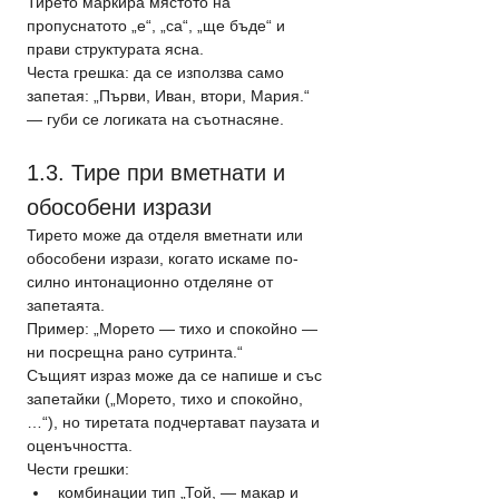
Тирето маркира мястото на 
пропуснатото „е“, „са“, „ще бъде“ и 
прави структурата ясна.
Честа грешка: да се използва само 
запетая: „Първи, Иван, втори, Мария.“ 
— губи се логиката на съотнасяне.
1.3. Тире при вметнати и 
обособени изрази
Тирето може да отделя вметнати или 
обособени изрази, когато искаме по-
силно интонационно отделяне от 
запетаята.
Пример: „Морето — тихо и спокойно — 
ни посрещна рано сутринта.“
Същият израз може да се напише и със 
запетайки („Морето, тихо и спокойно, 
…“), но тиретата подчертават паузата и 
оценъчността.
Чести грешки:
комбинации тип „Той, — макар и 