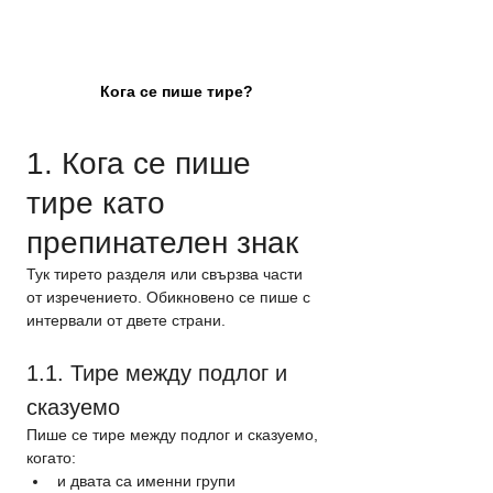
Кога се пише тире?
1. Кога се пише 
тире като 
препинателен знак
Тук тирето разделя или свързва части 
от изречението. Обикновено се пише с 
интервали от двете страни.
1.1. Тире между подлог и 
сказуемо
Пише се тире между подлог и сказуемо, 
когато:
и двата са именни групи 