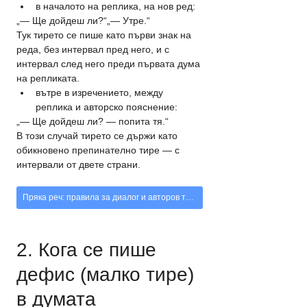
в началото на реплика, на нов ред:
„— Ще дойдеш ли?“„— Утре.“
Тук тирето се пише като първи знак на 
реда, без интервал пред него, и с 
интервал след него преди първата дума 
на репликата.
вътре в изречението, между 
реплика и авторско пояснение:
„— Ще дойдеш ли? — попита тя.“
В този случай тирето се държи като 
обикновено препинателно тире — с 
интервали от двете страни.
Пряка реч: правила за диалог и авторов текст
2. Кога се пише 
дефис (малко тире) 
в думата