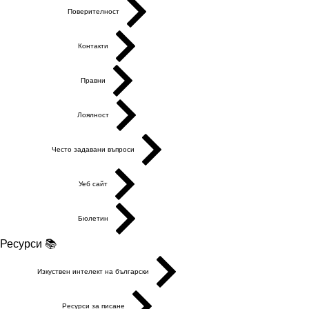
Поверителност
Контакти
Правни
Лоялност
Често задавани въпроси
Уеб сайт
Бюлетин
Ресурси 📚
Изкуствен интелект на български
Ресурси за писане