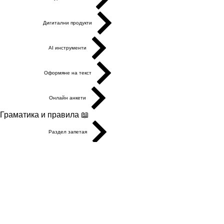
Дигитални продукти
AI инструменти
Оформяне на текст
Онлайн анкети
Граматика и правила 📖
Раздел запетая
Граматика (директория)
Пунктуация
Статии