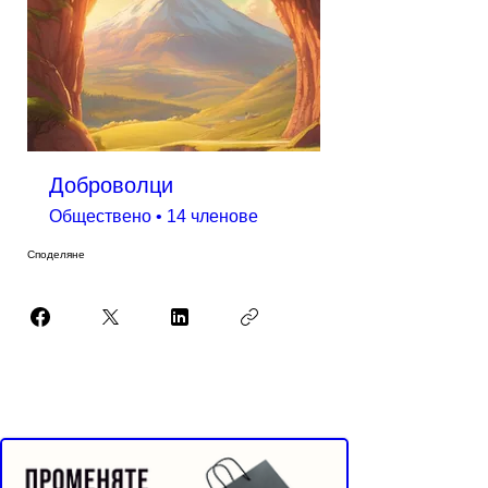
Доброволци
Обществено
•
14 членове
Споделяне
Реклама от Bonivade.com