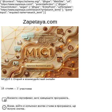
{ "@context": "https://schema.org/", "@type": "WebSite", "url":
"https://www.zapetaya.com//", "potentialAction": { "@type":
"SearchAction", "target": { "@type": "EntryPoint", "urlTemplate":
"https://www.zapetaya.com//search?q={search_term}" }, "query-
input": "required name=search_term" } }
Zapetaya.com
МОДУЛ 1 Открий и взаимодействай онлайн
16 стъпки
7 участника
16
стъпки
7
участника
Вземете сертификат, като завършите програмата.
Всеки, който е изпълнил всички стъпки в програмата, ще
получи значка.