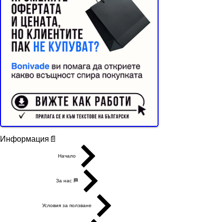
Buyer Resistance System
Информация📄
Начало
За нас 🏁
Условия за ползване