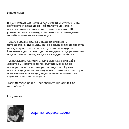
Информация
В този модул ще научиш как работи структурата на
сайтовете и защо дори най-малките действия –
престой, отметка или клик – имат значение. Ще
усетиш връзката между собственото ти поведение
онлайн и силата на една кауза.
Това е първата крачка в нашето дигитално
пътешествие. Ще видиш как се ражда ангажираността:
от едно просто посещение до трайна подкрепа.
Понякога е достатъчно да се задържиш, да разгледаш
и да оставиш следа, за да се създаде стойност.
Тук поставяме основите: как изглежда един сайт
„отвътре“, и как твоето присъствие може да се
превърне в знак за доверие и подкрепа. Целта е
проста – да усетим, че зад всяка страница стоят хора
и че заедно можем да дадем повече видимост на
каузите, които ни вълнуват.
„Този модул е базов – следващите ще отидат по-
надълбоко.“
Създатели
Боряна Бориславова