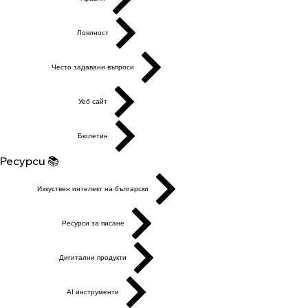
Лоялност
Често задавани въпроси
Уеб сайт
Бюлетин
Ресурси 📚
Изкуствен интелект на български
Ресурси за писане
Дигитални продукти
AI инструменти