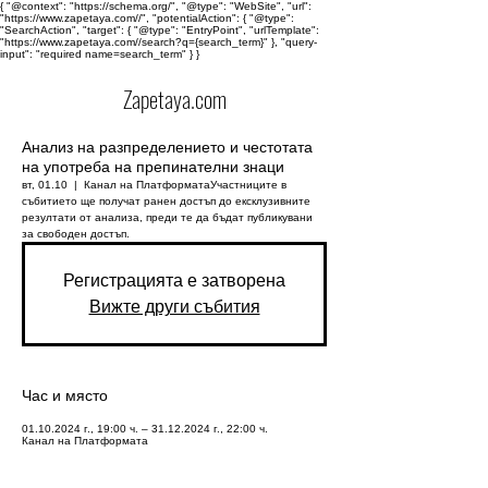
{ "@context": "https://schema.org/", "@type": "WebSite", "url":
"https://www.zapetaya.com//", "potentialAction": { "@type":
"SearchAction", "target": { "@type": "EntryPoint", "urlTemplate":
"https://www.zapetaya.com//search?q={search_term}" }, "query-
input": "required name=search_term" } }
Zapetaya.com
Анализ на разпределението и честотата
на употреба на препинателни знаци
вт, 01.10
  |  
Канал на Платформата
Участниците в
събитието ще получат ранен достъп до ексклузивните
резултати от анализа, преди те да бъдат публикувани
за свободен достъп.
Регистрацията е затворена
Вижте други събития
Час и място
01.10.2024 г., 19:00 ч. – 31.12.2024 г., 22:00 ч.
Канал на Платформата