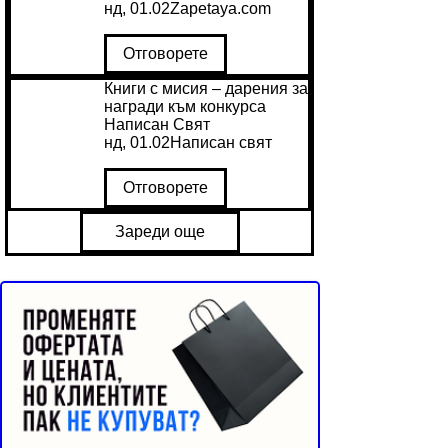
нд, 01.02
Zapetaya.com
Отговорете
Книги с мисия – дарения за
награди към конкурса
Написан Свят
нд, 01.02
Написан свят
Отговорете
Зареди още
Реклама от Bonivade.com