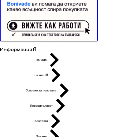
Buyer Resistance System
Информация📄
Начало
За нас 🏁
Условия за ползване
Поверителност
Контакти
Правни