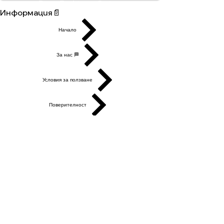
Buyer Resistance System
Информация📄
Начало
За нас 🏁
Условия за ползване
Поверителност
Контакти
Правни
Лоялност
Често задавани въпроси