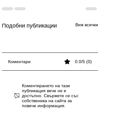
Виж всички
Подобни публикации
Коментари
0.0/5 (0)
Професионално
Ръководство за UX/UI
Възможности на GPT
Професионално
Ръководство за UX/UI
Възможности на GPT
Професионално
Коментирането на тази
онлайн съдържание
дизайн: От концепция
за работа с текст
онлайн съдържание
дизайн: От концепция
за работа с текст
онлайн съдържание
публикация вече не е
достъпно. Свържете се със
до успешна
до успешна
собственика на сайта за
реализация
реализация
повече информация.
Реклама от Bonivade.com