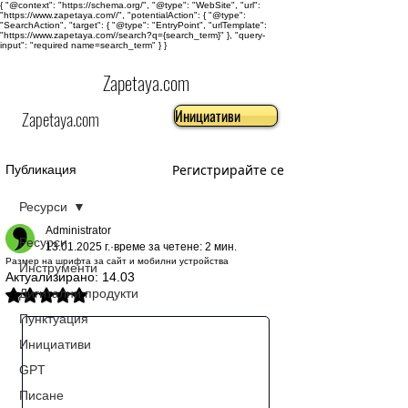
{ "@context": "https://schema.org/", "@type": "WebSite", "url":
"https://www.zapetaya.com//", "potentialAction": { "@type":
"SearchAction", "target": { "@type": "EntryPoint", "urlTemplate":
"https://www.zapetaya.com//search?q={search_term}" }, "query-
input": "required name=search_term" } }
Zapetaya.com
Инициативи
Zapetaya.com
Регистрирайте се
Публикация
Ресурси
Administrator
Ресурси
13.01.2025 г.
време за четене: 2 мин.
Размер на шрифта за сайт и мобилни устройства
Инструменти
Актуализирано:
14.03
Дигитални продукти
Оценено с NaN от 5 звезди.
Пунктуация
Инициативи
GPT
Писане