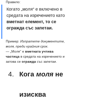
Правило: 
Когато „моля“ е включено в 
средата на изречението като 
вметнат елемент, то се 
огражда със запетаи.
Пример: 
Изпратете документите, 
моля, преди крайния срок.
— „Моля“ е 
вметната учтива 
частица
 в средата на изречението и 
затова се 
огражда
 със запетаи.
Кога 
моля
 не 
изисква 