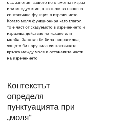
със запетая, защото не е вметнат израз 
или междуметие, а изпълнява основна 
синтактична функция в изречението. 
Когато моля функционира като глагол, 
то е част от сказуемото в изречението и 
изразява действие на искане или 
молба. Запетая би била неправилна, 
защото би нарушила синтактичната 
връзка между моля и останалите части 
на изречението.
Контекстът 
определя 
пунктуацията при 
„моля“