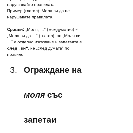
нарушавайте правилата.
Пример (глагол): Моля ви да не 
нарушавате правилата.
Сравни:
 „Моля, …“ (междуметие) ≠ 
„Моля ви да …“ (глагол), но „Моля ви, 
…“ е отделно изказване и запетаята е 
след „ви“
, не „след думата“ по 
правило.
Ограждане на 
моля
 със 
запетаи