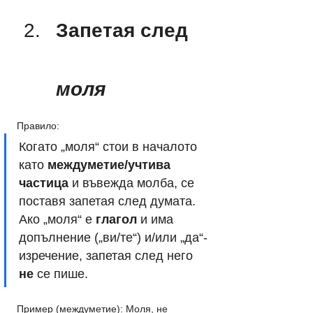
Запетая след 
моля
Правило: 
Когато „моля“ стои в началото 
като 
междуметие/учтива 
частица
 и въвежда молба, се 
поставя запетая след думата. 
Ако „моля“ е 
глагол
 и има 
допълнение („ви/те“) и/или „да“-
изречение, запетая след него 
не
 се пише.
Пример (междуметие): Моля, не 