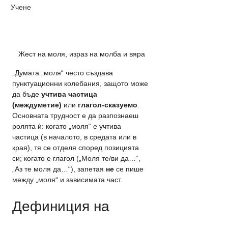
Учене
Жест на моля, израз на молба и вяра
„Думата „моля“ често създава 
пунктуационни колебания, защото може 
да бъде 
учтива частица 
(междуметие)
 или 
глагол-сказуемо
. 
Основната трудност е да разпознаеш 
ролята ѝ: когато „моля“ е учтива 
частица (в началото, в средата или в 
края), тя се отделя според позицията 
си; когато е глагол („Моля те/ви да…“, 
„Аз те моля да…“), запетая 
не
 се пише 
между „моля“ и зависимата част.
Дефиниция на 