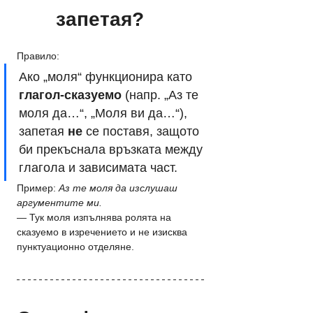
запетая?
Правило: 
Ако „моля“ функционира като 
глагол-сказуемо
 (напр. „Аз те 
моля да…“, „Моля ви да…“), 
запетая 
не
 се поставя, защото 
би прекъснала връзката между 
глагола и зависимата част.
Пример: 
Аз те моля да изслушаш 
аргументите ми.
— Тук моля изпълнява ролята на 
сказуемо в изречението и не изисква 
пунктуационно отделяне.