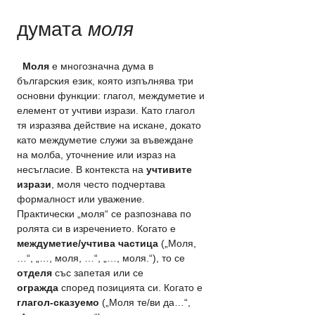
думата 
моля
  Моля
 е многозначна дума в 
българския език, която изпълнява три 
основни функции: глагол, междуметие и 
елемент от учтиви изрази. Като глагол 
тя изразява действие на искане, докато 
като междуметие служи за въвеждане 
на молба, уточнение или израз на 
несъгласие. В контекста на 
учтивите 
изрази
, моля често подчертава 
формалност или уважение. 
Практически „моля“ се разпознава по 
ролята си в изречението. Когато е 
междуметие/учтива частица
 („Моля, 
…“, „…, моля, …“, „…, моля.“), то се 
отделя
 със запетая или се 
огражда
 според позицията си. Когато е 
глагол-сказуемо
 („Моля те/ви да…“, 