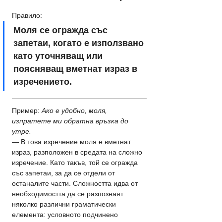
Правило: 
Моля се огражда със 
запетаи, когато е използвано 
като уточняващ или 
поясняващ вметнат израз в 
изречението.
Пример: 
Ако е удобно, моля, 
изпратете ми обратна връзка до 
утре.
— В това изречение моля е вметнат 
израз, разположен в средата на сложно 
изречение. Като такъв, той се огражда 
със запетаи, за да се отдели от 
останалите части. Сложността идва от 
необходимостта да се разпознаят 
няколко различни граматически 
елемента: условното подчинено 