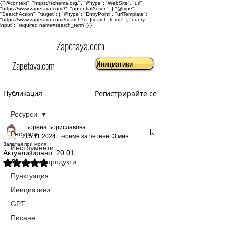
{ "@context": "https://schema.org/", "@type": "WebSite", "url":
"https://www.zapetaya.com//", "potentialAction": { "@type":
"SearchAction", "target": { "@type": "EntryPoint", "urlTemplate":
"https://www.zapetaya.com//search?q={search_term}" }, "query-
input": "required name=search_term" } }
Zapetaya.com
Инициативи
Zapetaya.com
Регистрирайте се
Публикация
Ресурси
Боряна Бориславова
Ресурси
15.11.2024 г.
време за четене: 3 мин.
Запетая при моля
Инструменти
Актуализирано:
20.01
Дигитални продукти
Оценено с NaN от 5 звезди.
Пунктуация
Инициативи
GPT
Писане