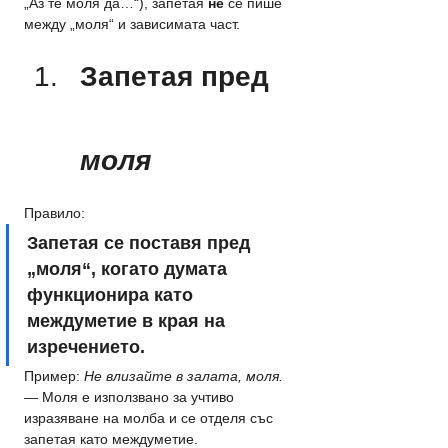
„Аз те моля да…“), запетая 
не
 се пише 
между „моля“ и зависимата част.
Запетая пред 
моля
Правило: 
Запетая се поставя пред 
„моля“, когато думата 
функционира като 
междуметие в края на 
изречението.
Пример: 
Не влизайте в залата, моля.
— Моля е използвано за учтиво 
изразяване на молба и се отделя със 
запетая като междуметие.