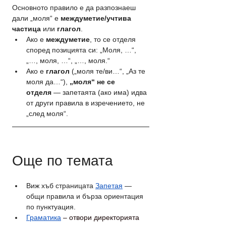
Основното правило е да разпознаеш 
дали „моля“ е 
междуметие/учтива 
частица
 или 
глагол
.
Ако е 
междуметие
, то се отделя 
според позицията си: „Моля, …“, 
„…, моля, …“, „…, моля.“
Ако е 
глагол
 („моля те/ви…“, „Аз те 
моля да…“), 
„моля“ не се 
отделя
 — запетаята (ако има) идва 
от други правила в изречението, не 
„след моля“.
Още по темата
Виж хъб страницата 
Запетая
 — 
общи правила и бърза ориентация 
по пунктуация.
Граматика
 – отвори директорията 