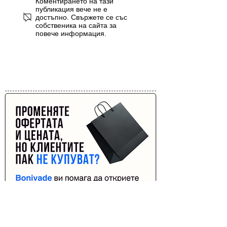
Коментирането на тази
обръщения — кога се
пунктуация с изкуствен
обръщения — кога се
пунктуация с изкуствен
публикация вече не е
достъпно. Свържете се със
пише и кога не
интелект
пише и кога не
интелект
собственика на сайта за
повече информация.
Реклама от Bonivade.com