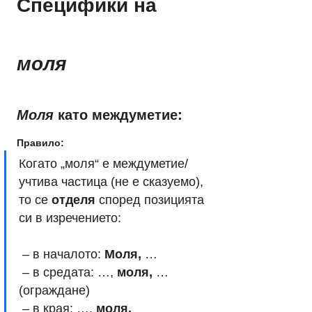
Специфики на 
моля
Моля
 като междуметие:
Правило:
Когато „моля“ е междуметие/
учтива частица (не е сказуемо), 
то се 
отделя
 според позицията 
си в изречението:
 – в началото: 
Моля,
 …
 – в средата: …, 
моля,
 … 
(ограждане)
 – в края: …, 
моля.