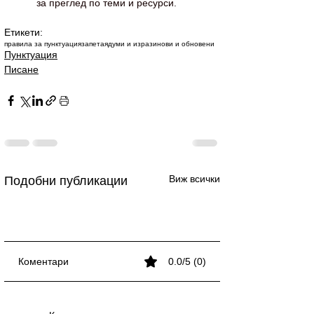
за преглед по теми и ресурси.
Етикети:
правила за пунктуация
запетая
думи и изрази
нови и обновени
Пунктуация
Писане
Виж всички
Подобни публикации
Коментари
0.0/5 (0)
Кога се пише запетая?
Кога се пише запетая?
Кога се пише запетая?
Запетая при
Проверка на
Запетая при
Проверка на