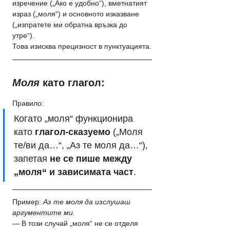
изречение („Ако е удобно“), вметнатият 
израз („моля“) и основното изказване 
(„изпратете ми обратна връзка до 
утре“). 
Това изисква прецизност в пунктуацията.
Моля
 като глагол:
Правило: 
Когато „моля“ функционира 
като 
глагол-сказуемо
 („Моля 
те/ви да…“, „Аз те моля да…“), 
запетая 
не се пише между 
„моля“ и зависимата част
.
Пример:
 Аз те моля да изслушаш 
аргументите ми.
— В този случай „моля“ не се отделя 