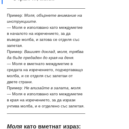
Пример: 
Моля, обърнете внимание на 
инструкциите.
— Моля е използвано като междуметие 
в началото на изречението, за да 
въведе молба, и затова се отделя със 
запетая.
Пример: 
Вашият доклад, моля, трябва 
да бъде предаден до края на деня.
— Моля е вметнато междуметие в 
средата на изречението, подчертаващо 
молба, и се отделя със запетаи от 
двете страни.
Пример: 
Не влизайте в залата, моля.
— Моля е използвано като междуметие 
в края на изречението, за да изрази 
учтива молба, и е отделено със запетая.
Моля
 като вметнат израз: