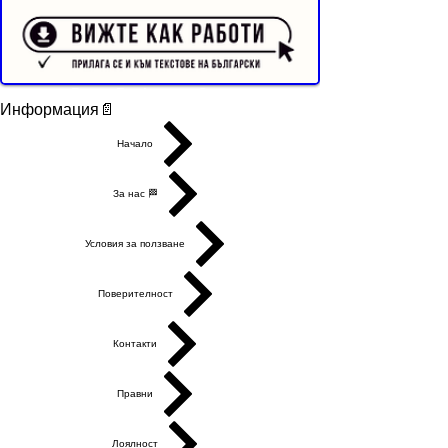
Buyer Resistance System
Информация📄
Начало
За нас 🏁
Условия за ползване
Поверителност
Контакти
Правни
Лоялност