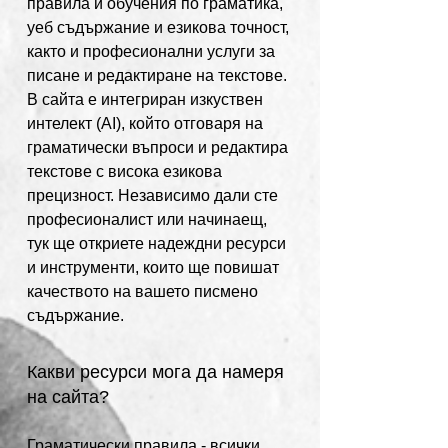
правила и обучения по граматика,
уеб съдържание и езикова точност,
както и професионални услуги за
писане и редактиране на текстове.
В сайта е интегриран изкуствен
интелект (AI), който отговаря на
граматически въпроси и редактира
текстове с висока езикова
прецизност. Независимо дали сте
професионалист или начинаещ,
тук ще откриете надеждни ресурси
и инструменти, които ще повишат
качеството на вашето писмено
съдържание.
Какви ресурси мога да намеря
на сайта?
Граматически правила - всички