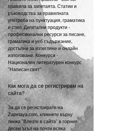
правила за запетаята. Статии и
ръководства за правилната
употреба на пунктуация, граматика
и стил. Дигитални продукти -
професионални ресурси за писане,
граматика и уеб съдържание,
достъпни за изтегляне и онлайн
използване. Конкурси -
Национален литературен конкурс
"Написан свят"
Как мога да се регистрирам на
сайта?
За да се регистрирате на
Zapetaya.com, кликнете върху
линка "Влезте в сайта" в горния
десен ъгъл на почти всяка