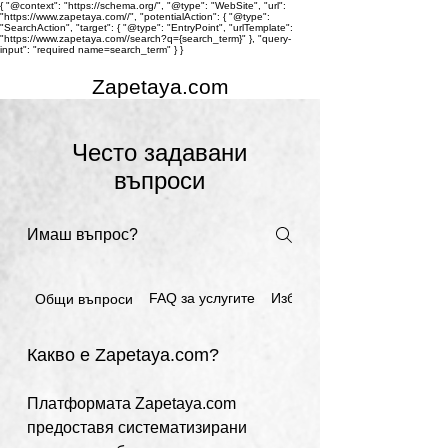
{ "@context": "https://schema.org/", "@type": "WebSite", "url":
"https://www.zapetaya.com//", "potentialAction": { "@type":
"SearchAction", "target": { "@type": "EntryPoint", "urlTemplate":
"https://www.zapetaya.com//search?q={search_term}" }, "query-
input": "required name=search_term" } }
Zapetaya.com
Често задавани
въпроси
FAQ за услугите
Избор на услуга
Общи въпроси
Какво е Zapetaya.com?
Платформата Zapetaya.com
предоставя систематизирани