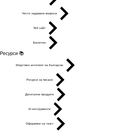
Често задавани въпроси
Уеб сайт
Бюлетин
Ресурси 📚
Изкуствен интелект на български
Ресурси за писане
Дигитални продукти
AI инструменти
Оформяне на текст