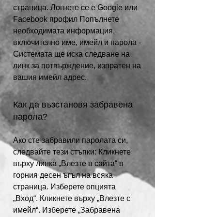
страница. Логнете се е Google или
Facebook профил Попълнете
необходимата информация,
включително име, имейл и парола -
Системата ще иска следване на
линк за потвърждение, изпратен на
вашия имейл адрес.
Как да възстановя забравена
парола?
Ако сте забравили паролата си,
следвайте тези стъпки: Кликнете
върху линка „Влезте в сайта“ в
горния десен ъгъл на всяка
страница. Изберете опцията
„Вход“. Кликнете върху „Влезте с
имейл“. Изберете „Забравена