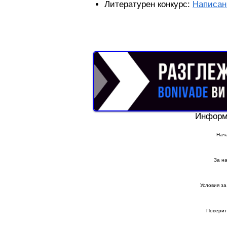
Литературен конкурс:
Написан
Реклама от Bonivade.com
Информ
Нач
За на
Условия за
Поверит