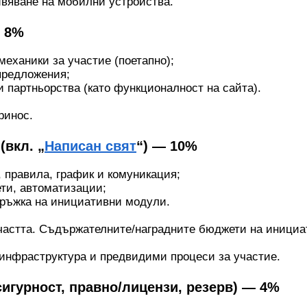
ивяване на мобилни устройства.
— 8%
механики за участие (поетапно);
предложения;
и партньорства (като функционалност на сайта).
ринос.
(вкл. „
Написан свят
“) — 10%
, правила, график и комуникация;
ти, автоматизации;
дръжка на инициативни модули.
частта. Съдържателните/наградните бюджети на инициат
инфраструктура и предвидими процеси за участие.
сигурност, правно/лицензи, резерв) — 4%