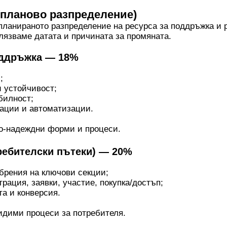
(планово разпределение)
планираното разпределение на ресурса за поддръжка и 
елязваме датата и причината за промяната.
оддръжка — 18%
;
и устойчивост;
билност;
рации и автоматизации.
по-надеждни форми и процеси.
требителски пътеки) — 20%
брения на ключови секции;
рация, заявки, участие, покупка/достъп;
та и конверсия.
идими процеси за потребителя.