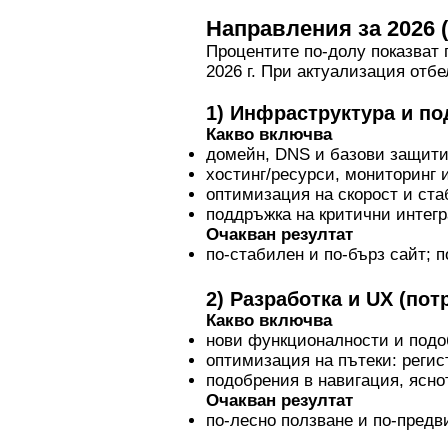
Направления за 2026 
Процентите по-долу показват 
2026 г. При актуализация отб
1) Инфраструктура и п
Какво включва
домейн, DNS и базови защити
хостинг/ресурси, мониторинг 
оптимизация на скорост и ста
поддръжка на критични интег
Очакван резултат
по-стабилен и по-бърз сайт; 
2) Разработка и UX (по
Какво включва
нови функционалности и подо
оптимизация на пътеки: регист
подобрения в навигация, ясно
Очакван резултат
по-лесно ползване и по-предв