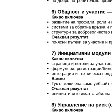
по-добро потребителско преж
6) Общност и участие 
Какво включва
развитие на профили, роли и 
системи за обратна връзка и 
структури за доброволчество 
Очакван резултат
по-ясни пътеки за участие и п
7) Инициативни модули 
Какво включва
страници и потоци за участие
формуляри, регистрации/биле
интеграции и техническа под
Важно
Тук е включена само уебсайт 
Очакван резултат
инициативите имат стабилна 
8) Управление на риск (
Какво включва