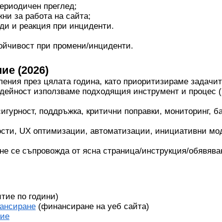
периодичен преглед;
ни за работа на сайта;
ди и реакция при инциденти.
тойчивост при промени/инциденти.
ие (2026)
ения през цялата година, като приоритизираме задачит
 дейност използваме подходящия инструмент и процес (
сигурност, поддръжка, критични поправки, мониторинг,
ости, UX оптимизации, автоматизации, инициативни мо
ане се съпровожда от ясна страница/инструкция/обявяван
тие по години)
ансиране
(финансиране на уеб сайта)
ние