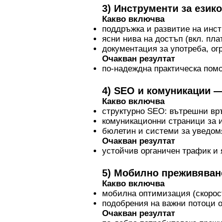
3) Инструменти за език
Какво включва
поддръжка и развитие на инс
ясни нива на достъп (вкл. пл
документация за употреба, ог
Очакван резултат
по-надеждна практическа помо
4) SEO и комуникации 
Какво включва
структурно SEO: вътрешни връ
комуникационни страници за 
бюлетин и системи за уведом
Очакван резултат
устойчив органичен трафик и 
5) Мобилно преживява
Какво включва
мобилна оптимизация (скорост
подобрения на важни потоци о
Очакван резултат