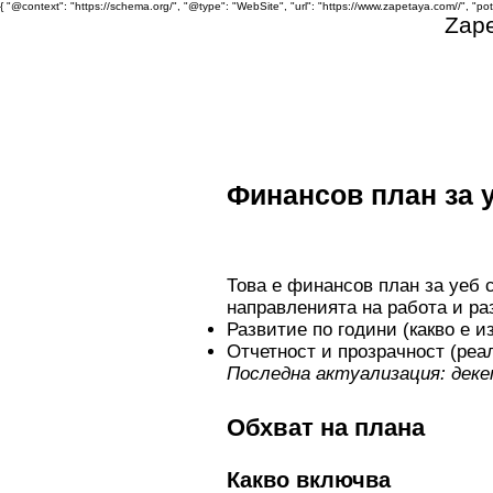
{ "@context": "https://schema.org/", "@type": "WebSite", "url": "https://www.zapetaya.com//", "po
Zap
Финансов план за у
Това е финансов план за уеб 
направленията на работа и ра
Развитие по години (какво е и
Отчетност и прозрачност (ре
Последна актуализация: декем
Обхват на плана
Какво включва