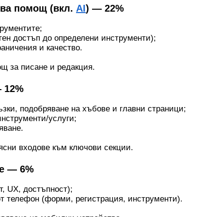
ова помощ (вкл.
AI
) — 22%
трументите;
атен достъп до определени инструменти);
раничения и качество.
щ за писане и редакция.
— 12%
зки, подобряване на хъбове и главни страници;
инструменти/услуги;
яване.
ясни входове към ключови секции.
не — 6%
, UX, достъпност);
т телефон (форми, регистрация, инструменти).