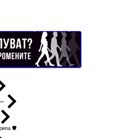
Buyer Resistance System
инг
епа 🛡️