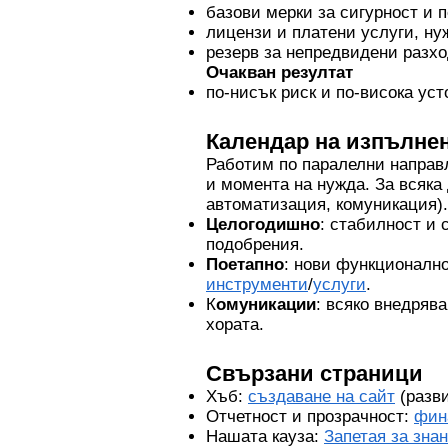
базови мерки за сигурност и 
лицензи и платени услуги, нуж
резерв за непредвидени разхо
Очакван резултат
по-нисък риск и по-висока ус
Календар на изпълнен
Работим по паралелни направл
и момента на нужда. За всяка
автоматизация, комуникация).
Целогодишно
: стабилност и 
подобрения.
Поетапно
: нови функционалн
инструменти
/
услуги
.
К
омуникации
: всяко внедряв
хората.
Свързани страници
Хъб:
създаване на сайт
(разви
Отчетност и прозрачност:
фин
Нашата кауза:
Запетая за зна