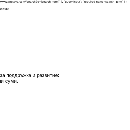
s://www.zapetaya.com//search?q={search_term}" }, "query-input": "required name=search_term" } }
Влезте
 за поддръжка и развитие:
ни суми.