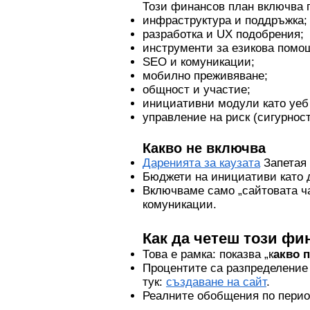
Този финансов план включва п
инфраструктура и поддръжка;
разработка и UX подобрения;
инструменти за езикова помо
SEO и комуникации;
мобилно преживяване;
общност и участие;
инициативни модули като уеб
управление на риск (сигурност
Какво не включва
Даренията за каузата
Запетая 
Бюджети на инициативи като 
Включваме само „сайтовата ч
комуникации.
Как да четеш този фи
Това е рамка: показва „к
акво 
Процентите са разпределение 
тук:
създаване на сайт
.
Реалните обобщения по период