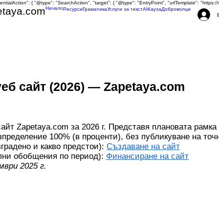
tentialAction": { "@type": "SearchAction", "target": { "@type": "EntryPoint", "urlTemplate": "http
etaya.com
Начало
Ресурси
Граматика
Услуги за текст
AI
Кауза
Доброволци
еб сайт (2026) — Zapetaya.com
сайт Zapetaya.com за 2026 г. Представя плановата рамка
зпределение 100% (в проценти), без публикуване на точ
зградено и какво предстои):
Създаване на сайт
ални обобщения по период):
Финансиране на сайт
ври 2025 г.