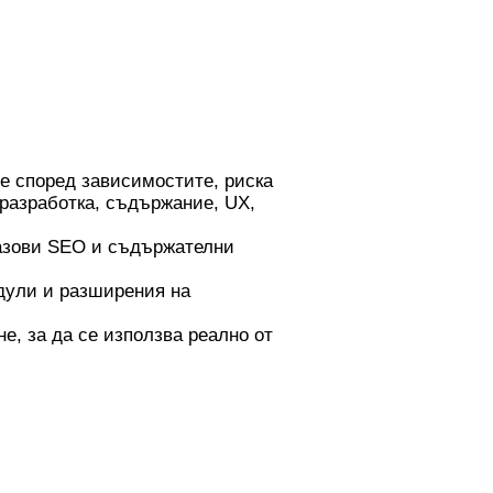
е според зависимостите, риска
разработка, съдържание, UX,
 базови SEO и съдържателни
дули и разширения на
е, за да се използва реално от