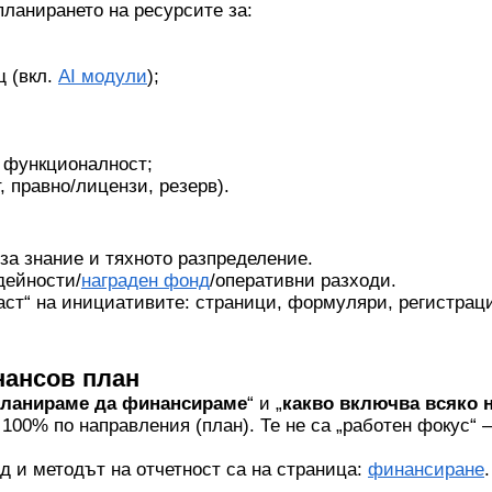
ланирането на ресурсите за:
щ (вкл.
AI модули
);
 функционалност;
, правно/лицензи, резерв).
за знание и тяхното разпределение.
дейности/
награден фонд
/оперативни разходи.
аст“ на инициативите: страници, формуляри, регистрац
нансов план
планираме да финансираме
“ и „
какво включва всяко 
100% по направления (план). Те не са „работен фокус“ 
 и методът на отчетност са на страница:
финансиране
.