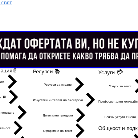
 свят
ация📄
Ресурси 📚
💳
Услуги
ало
Ресурси за писане
Услуги за текст
с 🏁
Изкуствен интелект на български
Професионален копирайт
 ползване
Дигитални продукти
Всички услуги с цени
Общност и подкр
елност
Оформяне на текст