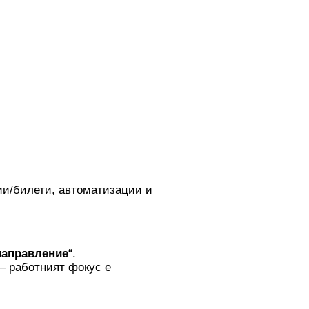
ии/билети, автоматизации и
направление
“.
— работният фокус е