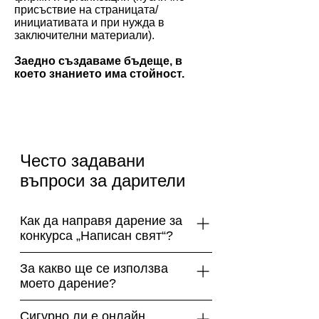
присъствие на страницата/
инициативата и при нужда в
заключителни материали).
Заедно създаваме бъдеще, в
което знанието има стойност.
Често задавани
въпроси за дарители
Как да направя дарение за
конкурса „Написан свят“?
Можеш да дариш лесно онлайн
За какво ще се използва
през страницата на конкурса, без
моето дарение?
нужда от регистрация – избери
Средствата се влагат за
сума и следвай инструкциите.
Сигурно ли е онлайн