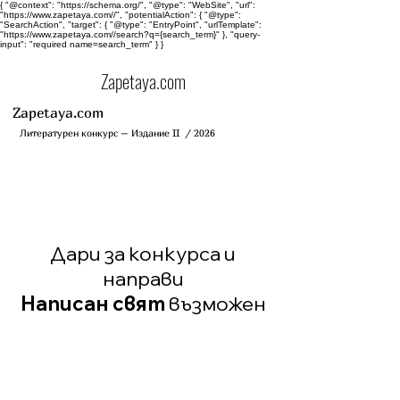
{ "@context": "https://schema.org/", "@type": "WebSite", "url":
"https://www.zapetaya.com//", "potentialAction": { "@type":
"SearchAction", "target": { "@type": "EntryPoint", "urlTemplate":
"https://www.zapetaya.com//search?q={search_term}" }, "query-
input": "required name=search_term" } }
Zapetaya.com
Zapetaya.com
Литературен конкурс – Издание II / 2026
Дари за конкурса и
направи
Написан свят
възможен