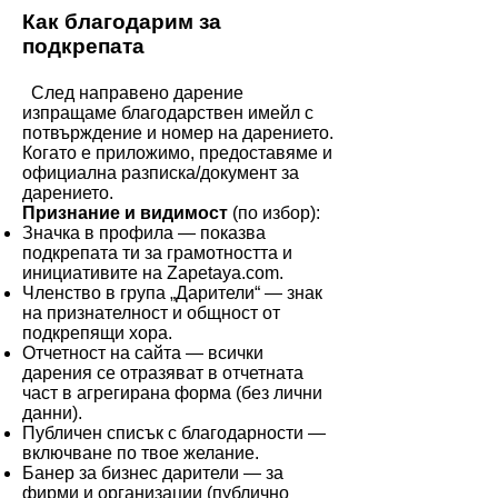
Как благодарим за
подкрепата
След направено дарение
изпращаме благодарствен имейл с
потвърждение и номер на дарението.
Когато е приложимо, предоставяме и
официална разписка/документ за
дарението.
Признание и видимост
(по избор):
Значка в профила — показва
подкрепата ти за грамотността и
инициативите на Zapetaya.com.
Членство в група „Дарители“ — знак
на признателност и общност от
подкрепящи хора.
Отчетност на сайта — всички
дарения се отразяват в отчетната
част в агрегирана форма (без лични
данни).
Публичен списък с благодарности —
включване по твое желание.
Банер за бизнес дарители — за
фирми и организации (публично