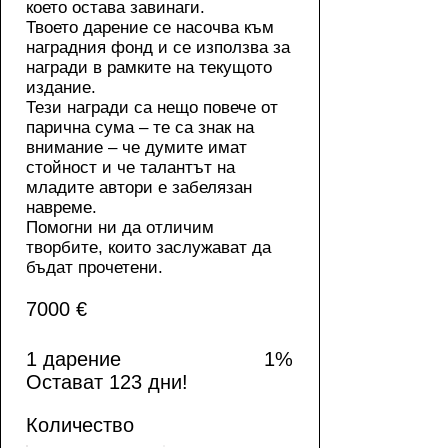
което остава завинаги.
Твоето дарение се насочва към
наградния фонд и се използва за
награди в рамките на текущото
издание.
Тези награди са нещо повече от
парична сума – те са знак на
внимание – че думите имат
стойност и че талантът на
младите автори е забелязан
навреме.
Помогни ни да отличим
творбите, които заслужават да
бъдат прочетени.​
Цел
7000 €
за
набиране
на
средства:
1 дарение
1%
7000 €
Остават 123 дни!
Количество