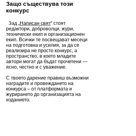
Защо съществува този
конкурс
Зад „
Написан свят
“ стоят
редактори, доброволци, жури,
технически екип и организационен
екип. Всички те посвещават месеци
на подготовка и усилия, за да се
реализира не просто конкурс, а
пространство, в което младите
автори могат да бъдат прочетени —
ясно, честно и с уважение.
С твоето дарение правиш възможни
наградите и провеждането на
конкурса – от платформата и
журирането до организацията на
изданието.