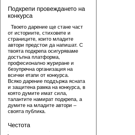
Подкрепи провеждането на
конкурса
Твоето дарение ще стане част
от историите, стиховете и
страниците, които младите
автори предстои да напишат. С
твоята подкрепа осигуряваме
достъпна платформа,
професионално журиране и
безупречна организация на
всички етапи от конкурса.
Всяко дарение поддържа ясната
и защитена рамка на конкурса, в
която думите имат сила,
талантите намират подкрепа, а
думите на младите автори –
своята публика.
Честота