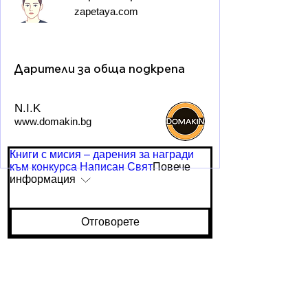
zapetaya.com
Дарители за обща подкрепа
N.I.K
www.domakin.bg
Книги с мисия – дарения за награди
към конкурса Написан Свят
Повече
информация
Отговорете