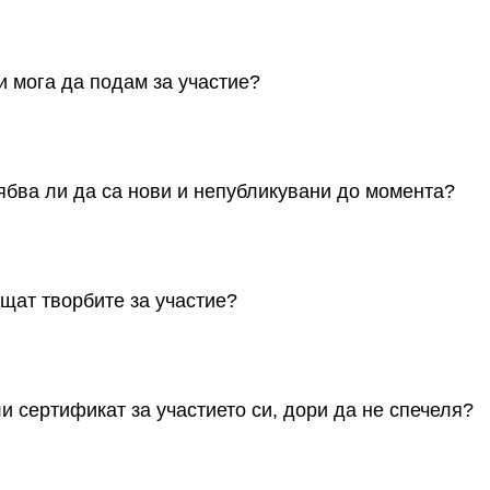
творен за всички ученици от 4. до 12. клас, независимо къде
арски език.
и мога да подам за участие?
може да участва само с една творба, избирайки една от кат
ябва ли да са нови и непубликувани до момента?
пратени творби трябва да бъдат авторски, оригинални и не
ащат творбите за участие?
зпращат чрез формуляр за участие, който ще бъде публикув
онкурса (Етап 3).
и сертификат за участието си, дори да не спечеля?
стник ще получи официален електронен сертификат за участ