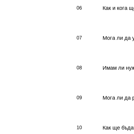
Как и кога 
06
Победителите
уведомени по
Мога ли да 
07
Не, участието
можеш да пои
Имам ли нуж
08
Да. При попъ
настойник, ко
Мога ли да 
09
Не, след като
текста внимат
Как ще бъда
10