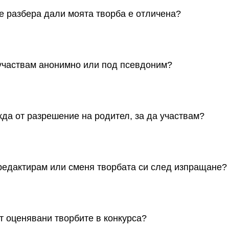
ще разбера дали моята творба е отличена?
 ще бъдат официално обявени на сайта след края на журира
 имейл.
участвам анонимно или под псевдоним?
 трябва да бъде с реалното име на участника, но при публи
скаш тя да бъде подписана с псевдоним.
да от разрешение на родител, за да участвам?
лване на формуляра за участие задължително се посочва и
йто ще трябва да потвърди участието ти по имейл.
редактирам или сменя творбата си след изпращане?
 изпратиш своята творба, редакция или замяна няма да са 
елно, преди да го изпратиш.
т оценявани творбите в конкурса?