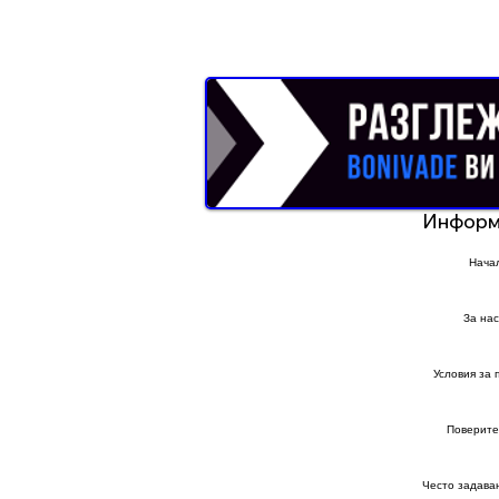
Реклама от Bonivade.com
Информ
Нача
За нас
Условия за 
Поверите
Често задава