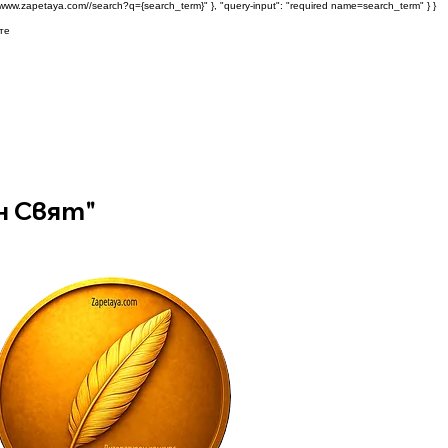
s://www.zapetaya.com//search?q={search_term}" }, "query-input": "required name=search_term" } }
те
н Свят"