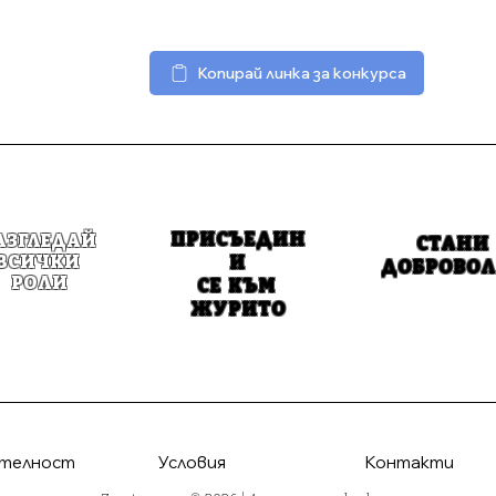
ървоначално планираната сума, конкурсът ще бъде адаптира
чки случаи ще осигурим прозрачно журиране, публичност и
Копирай линка за конкурса
ПРИСЪЕДИН
АЗГЛЕДАЙ
СТАНИ
ВСИЧКИ
И
ДОБРОВОЛ
РОЛИ
СЕ КЪМ
ЖУРИТО
телност
Условия
Контакти