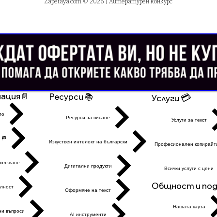
Zapetaya.com
© 2026 |
Литературен конкурс
ация📄
Ресурси 📚
💳
Услуги
ло
Ресурси за писане
Услуги за текст
 🏁
Изкуствен интелект на български
Професионален копирайт
ползване
Дигитални продукти
Всички услуги с цени
Общност и подк
лност
Оформяне на текст
Нашата кауза
ни въпроси
AI инструменти