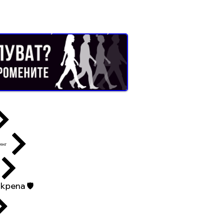
Buyer Resistance System
инг
репа 🛡️