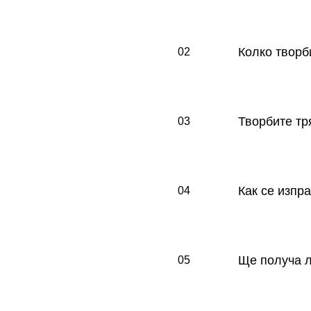
Конкурсът е о
пишат на бълг
Колко творб
02
Всеки ученик 
проза.
Творбите тр
03
Да, всички из
конкурса.
Как се изпр
04
Творбите се и
отваряне на к
Ще получа л
05
Да, всеки уча