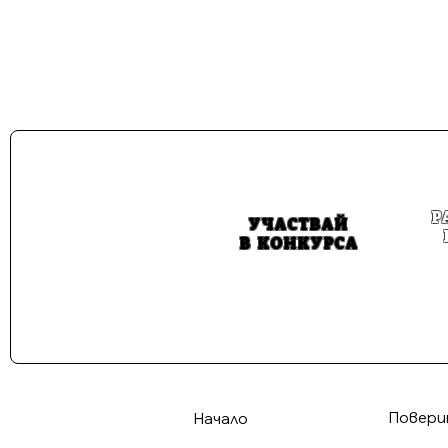
достигната п
фонд. Във вси
творби.
Р
УЧАСТВАЙ
В КОНКУРСА
Повери
Начало