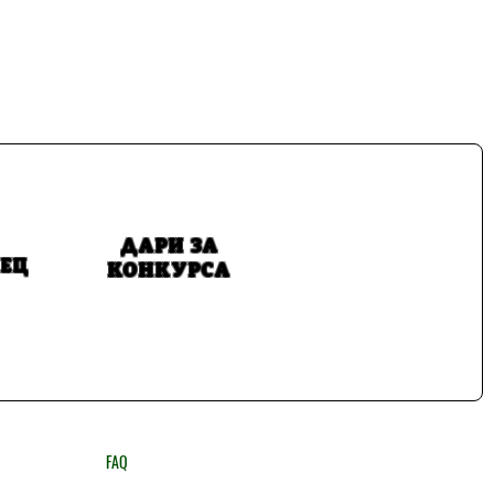
н – с редуциран награден
 признание за отличените
ДАРИ ЗА
ЕЦ
КОНКУРСА
FAQ