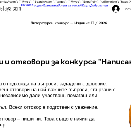
tentialAction": { "@type": "SearchAction", "target": { "@type": "EntryPoint", "urlTemplate": "http
petaya.com
Начало
Ресурси
Граматика
Услуги за текст
AI
Кауза
Доброволци
Влез
Литературен конкурс – Издание II / 2026
и и отговори за конкурса "Написа
то подхожда на въпроси, зададени с доверие.
иеш отговори на най-важните въпроси, свързани с
– независимо дали участваш, помагаш или
ъл. Всеки отговор е подготвен с уважение.
отговор – пиши ни. Това също е начин да
ър.