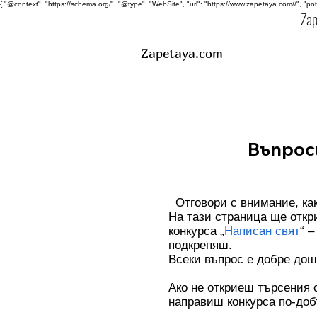
{ "@context": "https://schema.org/", "@type": "WebSite", "url": "https://www.zapetaya.com//", "po
Za
Zapetaya.com
Въпрос
Отговори с внимание, как
На тази страница ще откр
конкурса „
Написан свят
“ 
подкрепяш.
Всеки въпрос е добре дош
Ако не откриеш търсения 
направиш конкурса по-доб