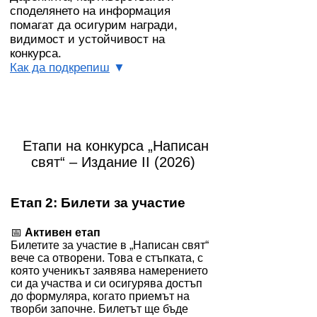
споделянето на информация
помагат да осигурим награди,
видимост и устойчивост на
конкурса.
Как да подкрепиш
▼
Етапи на конкурса „Написан
свят“ – Издание II (2026)​
Етап 2:
Билети за участие
📅
Активен етап
Билетите за участие в „Написан свят“
вече са отворени. Това е стъпката, с
която ученикът заявява намерението
си да участва и си осигурява достъп
до формуляра, когато приемът на
творби започне. Билетът ще бъде