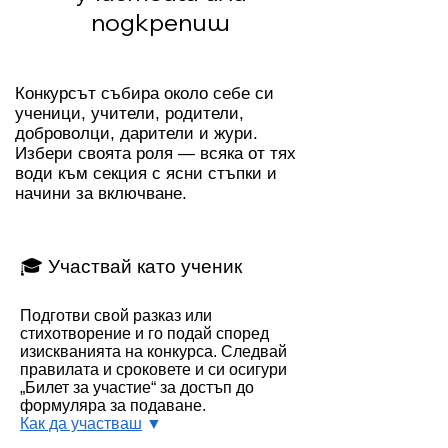
подкрепиш
Конкурсът събира около себе си
ученици, учители, родители,
доброволци, дарители и жури.
Избери своята роля — всяка от тях
води към секция с ясни стъпки и
начини за включване.
🎓 Участвай като ученик
Подготви свой разказ или
стихотворение и го подай според
изискванията на конкурса. Следвай
правилата и сроковете и си осигури
„Билет за участие“ за достъп до
формуляра за подаване.
Как да участваш
▼