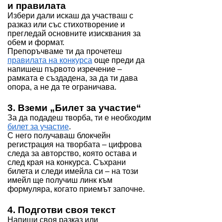
и правилата
Избери дали искаш да участваш с
разказ или със стихотворение и
прегледай основните изисквания за
обем и формат.
Препоръчваме ти да прочетеш
правилата на конкурса
още преди да
напишеш първото изречение –
рамката е създадена, за да ти дава
опора, а не да те ограничава.
3. Вземи „Билет за участие“
За да подадеш творба, ти е необходим
билет за участие
.
С него получаваш блокчейн
регистрация на творбата – цифрова
следа за авторство, която остава и
след края на конкурса. Съхрани
билета и следи имейла си – на този
имейл ще получиш линк към
формуляра, когато приемът започне.
4. Подготви своя текст
Напиши своя разказ или