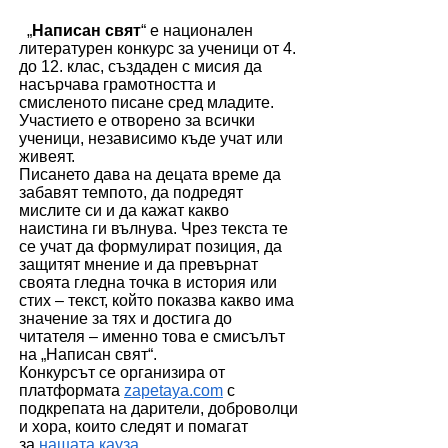
„
Написан свят
“ е национален
литературен конкурс за ученици от 4.
до 12. клас, създаден с мисия да
насърчава грамотността и
смисленото писане сред младите.
Участието е отворено за всички
ученици, независимо къде учат или
живеят.
Писането дава на децата време да
забавят темпото, да подредят
мислите си и да кажат какво
наистина ги вълнува. Чрез текста те
се учат да формулират позиция, да
защитят мнение и да превърнат
своята гледна точка в история или
стих – текст, който показва какво има
значение за тях и достига до
читателя – именно това е смисълът
на „Написан свят“.
Конкурсът се организира от
платформата
zapetaya.com
с
подкрепата на дарители, доброволци
и хора, които следят и помагат
за
нашата кауза
.