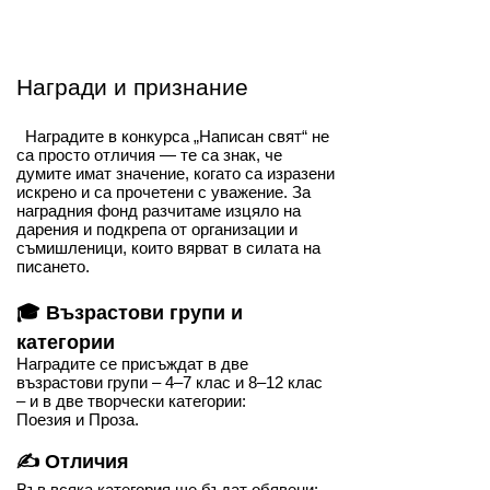
Награди и признание
Наградите в конкурса „Написан свят“ не
са просто отличия — те са знак, че
думите имат значение, когато са изразени
искрено и са прочетени с уважение. За
наградния фонд разчитаме изцяло на
дарения и подкрепа от организации и
съмишленици, които вярват в силата на
писането.
🎓 Възрастови групи и
категории
Наградите се присъждат в две
възрастови групи – 4–7 клас и 8–12 клас
– и в две творчески категории:
Поезия и Проза
.
✍️ Отличия
Във всяка категория ще бъдат обявени: