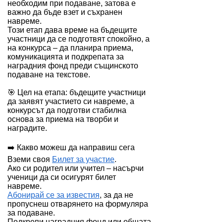
необходим при подаване, затова е
важно да бъде взет и съхранен
навреме.
Този етап дава време на бъдещите
участници да се подготвят спокойно, а
на конкурса – да планира приема,
комуникацията и подкрепата за
наградния фонд преди същинското
подаване на текстове.
🎯 Цел на етапа: бъдещите участници
да заявят участието си навреме, а
конкурсът да подготви стабилна
основа за приема на творби и
наградите.
➡️ Какво можеш да направиш сега
Вземи своя
Билет за участие
.
Ако си родител или учител – насърчи
ученици да си осигурят билет
навреме.
Абонирай се за известия
, за да не
пропуснеш отварянето на формуляра
за подаване.
Подкрепи наградния фонд или общата