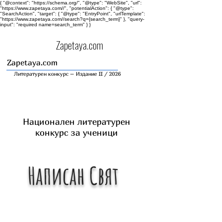
{ "@context": "https://schema.org/", "@type": "WebSite", "url":
"https://www.zapetaya.com//", "potentialAction": { "@type":
"SearchAction", "target": { "@type": "EntryPoint", "urlTemplate":
"https://www.zapetaya.com//search?q={search_term}" }, "query-
input": "required name=search_term" } }
Zapetaya.com
Zapetaya.com
Литературен конкурс – Издание II / 2026
Национален литературен
конкурс за ученици
Написан Свят