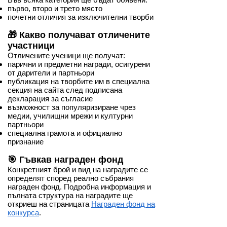
първо, второ и трето място
почетни отличия за изключителни творби
🎁 Какво получават отличените
участници
Отличените ученици ще получат:
парични и предметни награди, осигурени
от дарители и партньори
публикация на творбите им в специална
секция на сайта след подписана
декларация за съгласие
възможност за популяризиране чрез
медии, училищни мрежи и културни
партньори
специална грамота и официално
признание
🎯 Гъвкав награден фонд
Конкретният брой и вид на наградите се
определят според реално събрания
награден фонд. Подробна информация и
пълната структура на наградите ще
откриеш на страницата
Награден фонд на
конкурса
.