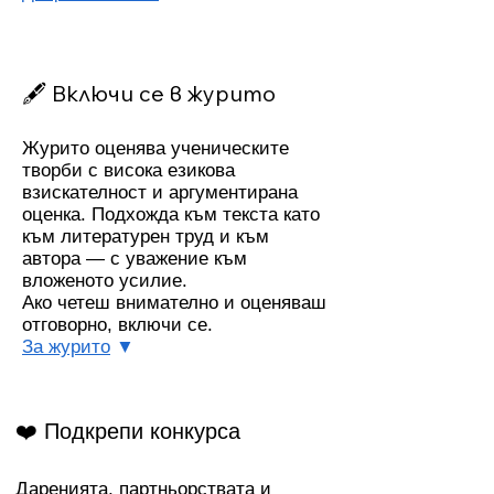
🖋️ Включи се в журито
Журито оценява ученическите
творби с висока езикова
взискателност и аргументирана
оценка. Подхожда към текста като
към литературен труд и към
автора — с уважение към
вложеното усилие.
Ако четеш внимателно и оценяваш
отговорно, включи се.
За журито
▼
❤️ Подкрепи конкурса
Даренията, партньорствата и