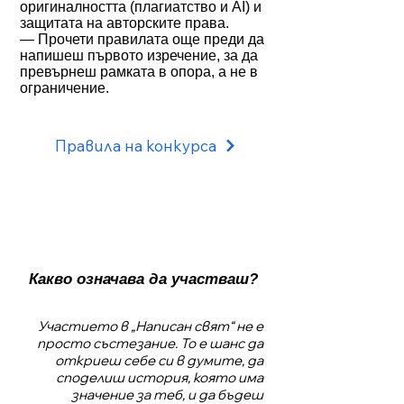
оригиналността (плагиатство и AI) и
защитата на авторските права.
— Прочети правилата още преди да
напишеш първото изречение, за да
превърнеш рамката в опора, а не в
ограничение.
Правила на конкурса
Какво означава да участваш?
Участието в „Написан свят“ не е
просто състезание. То е шанс да
откриеш себе си в думите, да
споделиш история, която има
значение за теб, и да бъдеш