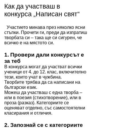
Как да участваш в
конкурса „Написан свят“
Участието минава през няколко ясни
стъпки. Прочети ги, преди да изпратиш
творбата си – така ще си сигурен, че
всичко е на мястото си.
1. Провери дали конкурсът е
за теб
В конкурса могат да участват всички
ученици от 4. до 12. клас, включително
тези, които учат в чужбина.
Творбите трябва да са написани на
български език.
Можеш да участваш с една творба –
или в поезия (стихотворение), или в
проза (разказ). Категориите се
оценяват отделно, със самостоятелни
класирания и отличия.
2. Запознай се с категориите