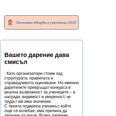
Отличени творби и участници 2025
Вашето дарение дава
смисъл
Като организатори стоим зад
структурата, правилата и
справедливото оценяване. Но именно
дарителите превръщат конкурса в
реална възможност за учениците – в
награди, видимост и увереност, че
трудът им има значение.
С твоята подкрепа ученикът, който
още се колебае, има причина да
започне да пише. Всяко дарение