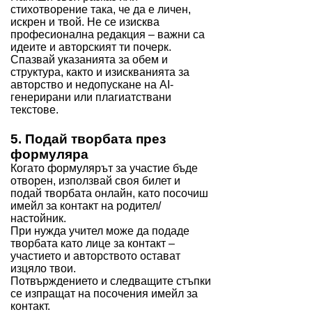
стихотворение така, че да е личен,
искрен и твой. Не се изисква
професионална редакция – важни са
идеите и авторският ти почерк.
Спазвай указанията за обем и
структура, както и изискванията за
авторство и недопускане на AI-
генерирани или плагиатствани
текстове.
5. Подай творбата през
формуляра
Когато формулярът за участие бъде
отворен, използвай своя билет и
подай творбата онлайн, като посочиш
имейл за контакт на родител/
настойник.
При нужда учител може да подаде
творбата като лице за контакт –
участието и авторството остават
изцяло твои.
Потвърждението и следващите стъпки
се изпращат на посочения имейл за
контакт.