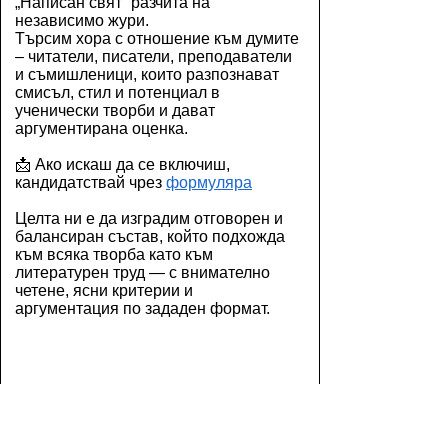
„Написан свят“ разчита на
независимо жури.
Търсим хора с отношение към думите
– читатели, писатели, преподаватели
и съмишленици, които разпознават
смисъл, стил и потенциал в
ученически творби и дават
аргументирана оценка.
📩 Ако искаш да се включиш,
кандидатствай чрез
формуляра
Целта ни е да изградим отговорен и
балансиран състав, който подхожда
към всяка творба като към
литературен труд — с внимателно
четене, ясни критерии и
аргументация по зададен формат.
ПРИСЪЕДИН
И