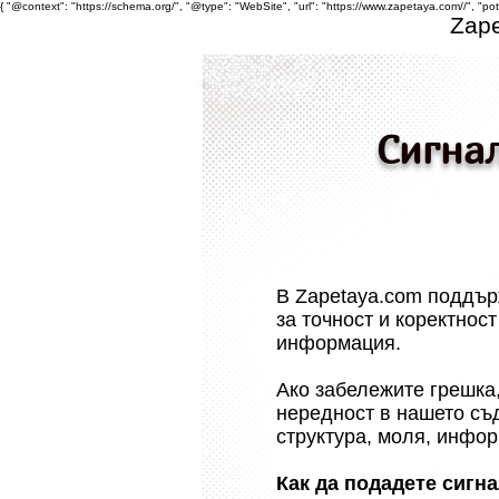
{ "@context": "https://schema.org/", "@type": "WebSite", "url": "https://www.zapetaya.com//", "po
Zap
Сигна
В Zapetaya.com поддър
за точност и коректнос
информация.
Ако забележите грешка,
нередност в нашето съ
структура, моля, инфор
Как да подадете сигна