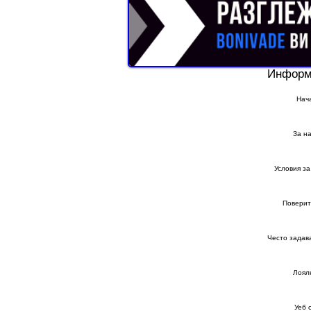
Информ
Нач
За на
Условия за
Поверит
Често задав
Лоял
Уеб 