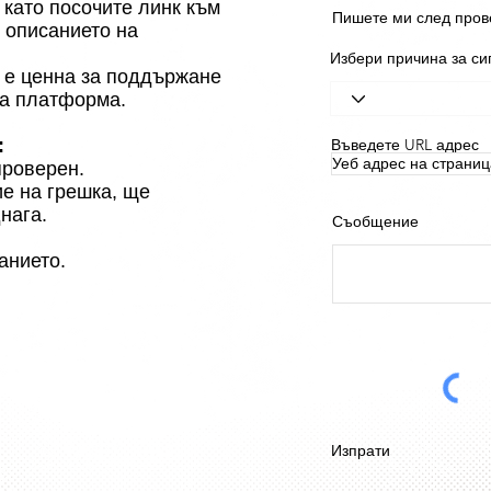
като посочите линк към
Пишете ми след пров
 описанието на
Избери причина за си
 е ценна за поддържане
та платформа.
:
Въведете URL адрес
проверен.
ие на грешка, ще
нага.
Съобщение
анието.
Изпрати