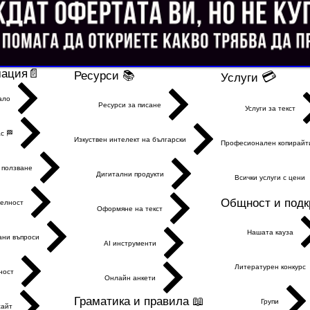
ация📄
Ресурси 📚
💳
Услуги
ало
Ресурси за писане
Услуги за текст
с 🏁
Изкуствен интелект на български
Професионален копирайт
 ползване
Дигитални продукти
Всички услуги с цени
Общност и подкр
елност
Оформяне на текст
Нашата кауза
ани въпроси
AI инструменти
Литературен конкурс
ност
Онлайн анкети
Граматика и правила 📖
Групи
сайт