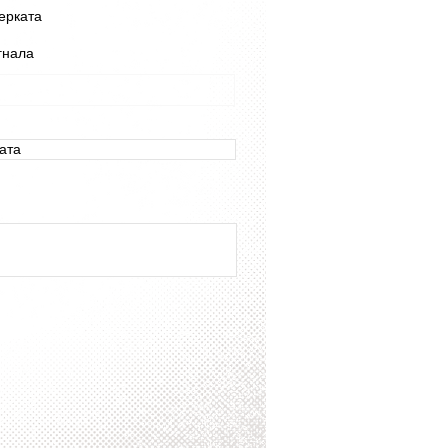
ерката
гнала