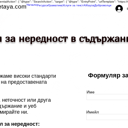
tentialAction": { "@type": "SearchAction", "target": { "@type": "EntryPoint", "urlTemplate": "http
etaya.com
Начало
Ресурси
Граматика
Услуги за текст
AI
Кауза
Доброволци
л за нередност в съдържан
Формуляр за
жаме високи стандарти
т на предоставената
Име
 неточност или друга
държание и уеб
мирайте ни.
Имейл
л за нередност: