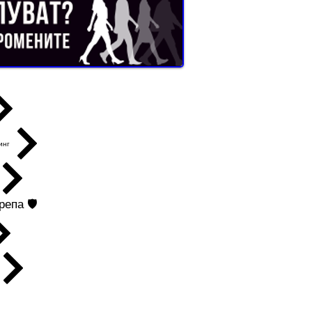
инг
епа 🛡️