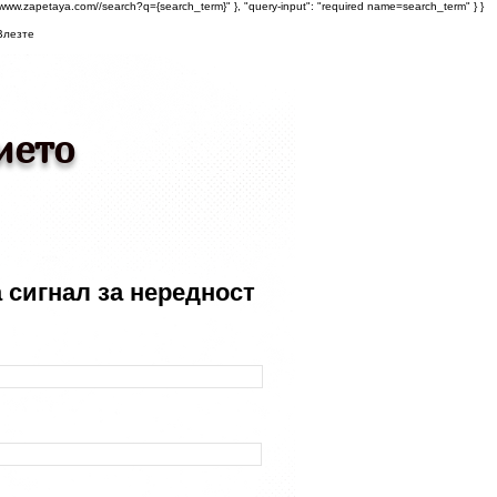
s://www.zapetaya.com//search?q={search_term}" }, "query-input": "required name=search_term" } }
Влезте
ието
 сигнал за нередност