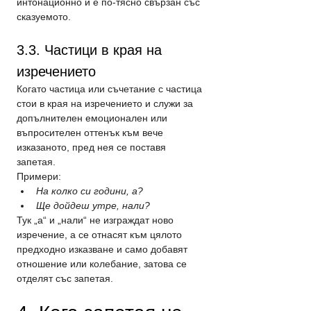
интонационно и е по-тясно свързан със 
сказуемото.
3.3. Частици в края на 
изречението
Когато частица или съчетание с частица 
стои в края на изречението и служи за 
допълнителен емоционален или 
въпросителен оттенък към вече 
изказаното, пред нея се поставя 
запетая.
Примери:
На колко си години, а?
Ще дойдеш утре, нали?
Тук „а“ и „нали“ не изграждат ново 
изречение, а се отнасят към цялото 
предходно изказване и само добавят 
отношение или колебание, затова се 
отделят със запетая.