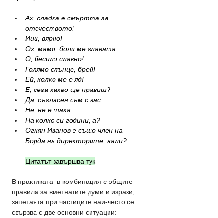
Ах, сладка е смъртта за 
отечеството!
Иии, вярно!
Ох, мамо, боли ме главата.
О, бесило славно!
Голямо слънце, брей!
Ей, колко ме е яд!
Е, сега какво ще правиш?
Да, съгласен съм с вас.
Не, не е така.
На колко си години, а?
Огнян Иванов е също член на 
Борда на директорите, нали?
Цитатът завършва тук
В практиката, в комбинация с общите 
правила за вметнатите думи и изрази, 
запетаята при частиците най-често се 
свързва с две основни ситуации: