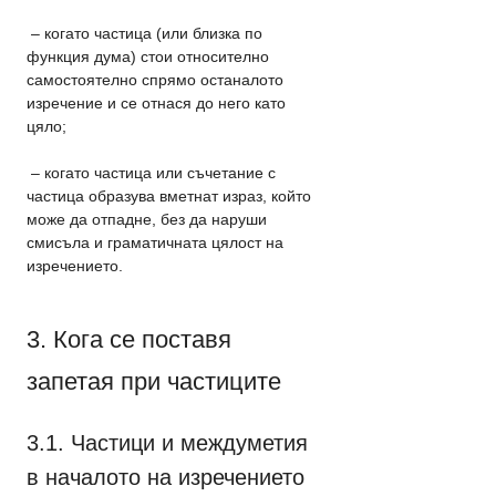
 – когато частица (или близка по 
функция дума) стои относително 
самостоятелно спрямо останалото 
изречение и се отнася до него като 
цяло;
 – когато частица или съчетание с 
частица образува вметнат израз, който 
може да отпадне, без да наруши 
смисъла и граматичната цялост на 
изречението.
3. Кога се поставя 
запетая при частиците
3.1. Частици и междуметия 
в началото на изречението