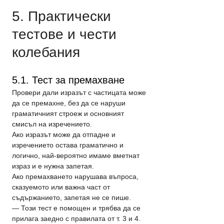
5. Практически 
тестове и чести 
колебания
5.1. Тест за премахване
Провери дали изразът с частицата може 
да се премахне, без да се наруши 
граматичният строеж и основният 
смисъл на изречението.
Ако изразът може да отпадне и 
изречението остава граматично и 
логично, най-вероятно имаме вметнат 
израз и е нужна запетая.
Ако премахването нарушава въпроса, 
сказуемото или важна част от 
съдържанието, запетая не се пише. 
— Този тест е помощен и трябва да се 
прилага заедно с правилата от т. 3 и 4.