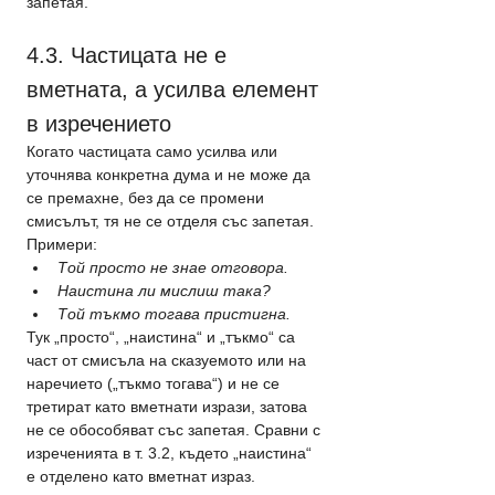
запетая.
4.3. Частицата не е 
вметната, а усилва елемент 
в изречението
Когато частицата само усилва или 
уточнява конкретна дума и не може да 
се премахне, без да се промени 
смисълът, тя не се отделя със запетая.
Примери:
Той просто не знае отговора.
Наистина ли мислиш така?
Той тъкмо тогава пристигна.
Тук „просто“, „наистина“ и „тъкмо“ са 
част от смисъла на сказуемото или на 
наречието („тъкмо тогава“) и не се 
третират като вметнати изрази, затова 
не се обособяват със запетая. Сравни с 
изреченията в т. 3.2, където „наистина“ 
е отделено като вметнат израз.