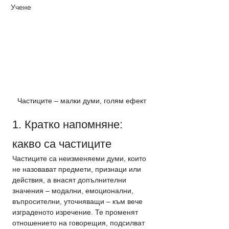
Учене
Частиците – малки думи, голям ефект
1. Кратко напомняне: 
какво са частиците
Частиците са неизменяеми думи, които 
не назовават предмети, признаци или 
действия, а внасят допълнителни 
значения – модални, емоционални, 
въпросителни, уточняващи – към вече 
изграденото изречение. Те променят 
отношението на говорещия, подсилват 