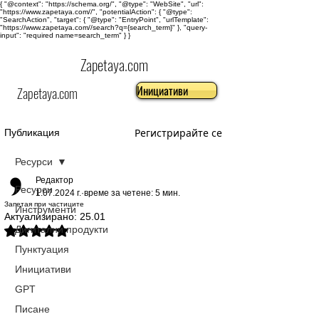
{ "@context": "https://schema.org/", "@type": "WebSite", "url":
"https://www.zapetaya.com//", "potentialAction": { "@type":
"SearchAction", "target": { "@type": "EntryPoint", "urlTemplate":
"https://www.zapetaya.com//search?q={search_term}" }, "query-
input": "required name=search_term" } }
Zapetaya.com
Инициативи
Zapetaya.com
Регистрирайте се
Публикация
Ресурси
Редактор
Ресурси
1.07.2024 г.
време за четене: 5 мин.
Запетая при частиците
Инструменти
Актуализирано:
25.01
Дигитални продукти
Оценено с NaN от 5 звезди.
Пунктуация
Инициативи
GPT
Писане