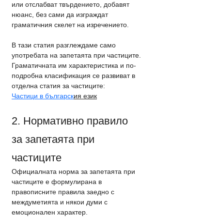
или отслабват твърдението, добавят 
нюанс, без сами да изграждат 
граматичния скелет на изречението.
В тази статия разглеждаме само 
употребата на запетаята при частиците. 
Граматичната им характеристика и по-
подробна класификация се развиват в 
отделна статия за частиците:
Частици в българск
ия език
2. Нормативно правило 
за запетаята при 
частиците
Официалната норма за запетаята при 
частиците е формулирана в 
правописните правила заедно с 
междуметията и някои думи с 
емоционален характер.