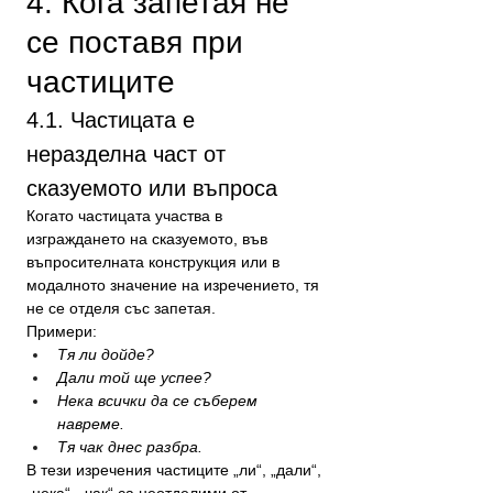
4. Кога запетая не 
се поставя при 
частиците
4.1. Частицата е 
неразделна част от 
сказуемото или въпроса
Когато частицата участва в 
изграждането на сказуемото, във 
въпросителната конструкция или в 
модалното значение на изречението, тя 
не се отделя със запетая.
Примери:
Тя ли дойде?
Дали той ще успее?
Нека всички да се съберем 
навреме.
Тя чак днес разбра.
В тези изречения частиците „ли“, „дали“, 