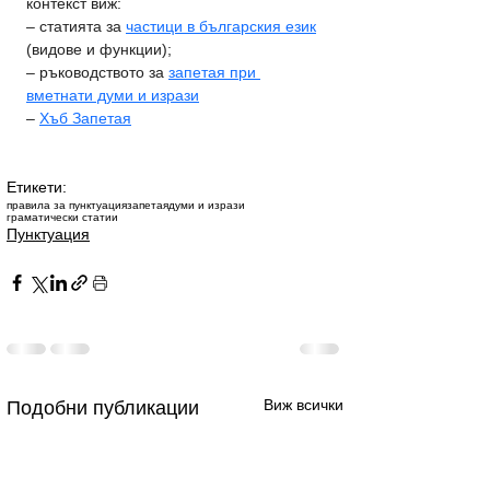
контекст виж:
– статията за 
частици в българския език
(видове и функции);
– ръководството за 
запетая при 
вметнати думи и изрази
– 
Хъб Запетая
Етикети:
правила за пунктуация
запетая
думи и изрази
граматически статии
Пунктуация
Виж всички
Подобни публикации