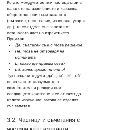
Когато междуметие или частица стои в 
началото на изречението и изразява 
общо отношение към казаното 
(съгласие, несъгласие, изненада, укор и 
др.), то се отделя със запетая от 
останалата част на изречението.
Примери: 
Да, съгласен съм с това решение.
Не, това не отговаря на 
истината.
Е, какво ще правим сега?
Ей, колко време ни отне!
Тук началните думи „да“, „не“, „Е“, „ей“ 
не са част от сказуемото, а 
самостоятелни реакции към 
следващото изказване и се отнасят до 
цялото изречение, затова се отделят 
със запетая.
3.2. Частици и съчетания с 
частици като вметнати 