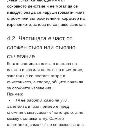
„нека“, „чак“ са неотделими от 
основното действие и не могат да се 
извадят, без да се наруши граматичният 
строеж или въпросителният характер на 
изречението, затова не се пише запетая.
4.2. Частицата е част от 
сложен съюз или съюзно 
съчетание
Когато частицата влиза в състава на 
сложен съюз или на съюзно съчетание, 
запетая не се поставя вътре в 
съчетанието, а според общите правила 
за сложните изречения.
Пример:
Тя не работи, само че учи.
Запетаята в този пример е пред 
сложния съюз „само че“ като цяло, а не 
между съставките му. Самото 
съчетание „само че“ не се разкъсва със 