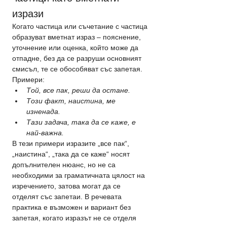
изрази
Когато частица или съчетание с частица 
образуват вметнат израз – пояснение, 
уточнение или оценка, който може да 
отпадне, без да се разруши основният 
смисъл, те се обособяват със запетая.
Примери:
Той, все пак, реши да остане.
Този факт, наистина, ме 
изненада.
Тази задача, така да се каже, е 
най-важна.
В тези примери изразите „все пак“, 
„наистина“, „така да се каже“ носят 
допълнителен нюанс, но не са 
необходими за граматичната цялост на 
изречението, затова могат да се 
отделят със запетаи. В речевата 
практика е възможен и вариант без 
запетая, когато изразът не се отделя 