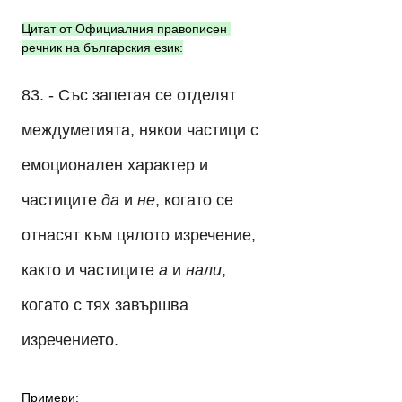
Цитат от Официалния правописен 
речник на българския език:
83. - Със запетая се отделят 
междуметията, някои частици с 
емоционален характер и 
частиците 
да
 и 
не
, когато се 
отнасят към цялото изречение, 
както и частиците 
а
 и 
нали
, 
когато с тях завършва 
изречението.
Примери: