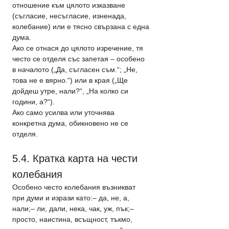
отношение към цялото изказване 
(съгласие, несъгласие, изненада, 
колебание) или е тясно свързана с една 
дума.
Ако се отнася до цялото изречение, тя 
често се отделя със запетая – особено 
в началото („Да, съгласен съм.“; „Не, 
това не е вярно.“) или в края („Ще 
дойдеш утре, нали?“, „На колко си 
години, а?“).
Ако само усилва или уточнява 
конкретна дума, обикновено не се 
отделя.
5.4. Кратка карта на чести 
колебания
Особено често колебания възникват 
при думи и изрази като:– да, не, а, 
нали;– ли, дали, нека, чак, уж, пък;– 
просто, наистина, всъщност, тъкмо, 