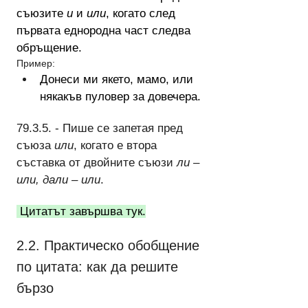
съюзите 
и
 и 
или
, когато след 
първата еднородна част следва 
обръщение.
Пример:
Донеси ми якето, мамо, или 
някакъв пуловер за довечера.
79.3.5. - Пише се запетая пред 
съюза 
или
, когато е втора 
съставка от двойните съюзи 
ли – 
или, дали – или
.
 Цитатът завършва тук.
2.2. Практическо обобщение 
по цитата: как да решите 
бързо