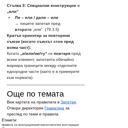
Стъпка 3: Специални конструкции с 
„или“
Ли – или / дали – или 
→
 пишете запетая пред 
второто
 „или“. 
(79.3.5)
Кратък ориентир за повторени 
съюзи (когато съюзът стои пред 
всяка част): 
Когато 
„и/или/ни/ту“
 се 
повтаря
 пред 
всеки елемент, запетаята обичайно 
маркира границите между отделните 
еднородни части (както е в примерите 
към нормата).
Още по темата
Виж картата на правилата в 
Запетая
.
Отвори директория 
Граматика
 за 
преглед по теми и правила.
Етикети:
правила за пунктуация
запетая
синтактични конструкции