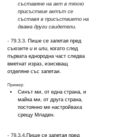
съставяне на акт в тяхно 
присъствие актът се 
съставя в присъствието на 
двама други свидетели.
- 79.3.3. 
Пише се запетая пред 
съюзите 
и
 и 
или
, когато след 
първата еднородна част следва 
вметнат израз, изискващ 
отделяне със запетаи.
Пример:
Синът ми, от една страна, и 
майка ми, от друга страна, 
постоянно ме настройваха 
срещу Младен.
- 79.3.4.
Пише се запетая пред 