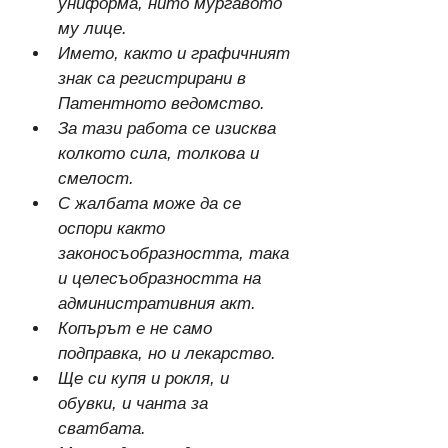
униформа, нито мургавото 
му лице.
Името, както и графичният 
знак са регистрирани в 
Патентното ведомство.
За тази работа се изисква 
колкото сила, толкова и 
смелост.
С жалбата може да се 
оспори както 
законосъобразността, така 
и целесъобразността на 
административния акт.
Копърът е не само 
подправка, но и лекарство.
Ще си купя и рокля, и 
обувки, и чанта за 
сватбата.