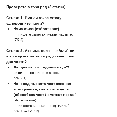
Проверете в този ред 
(3 стъпки)
:
Стъпка 1: Има ли съюз между 
еднородните части?
Няма съюз (изброяване) 
→
 пишете запетая между частите. 
(79.1)
Стъпка 2: Ако има съюз – „и/или“ ли 
е и свързва ли непосредствено само 
две части?
Да: две части + единично „и“/
„или“ →
не
 пишете запетая. 
(79.3.1)
Не: след първата част започва 
конструкция, която се отделя 
(обособена част / вметнат израз / 
обръщение) 
→
пишете
 запетая пред „и/или“. 
(79.3.2–79.3.4)