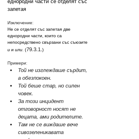
еднородни части се отделят със 
запетая
Изключение:
Не се отделят със запетая две 
еднородни части, които са 
непосредствено свързани със съюзите 
79.3.1.
и
 и 
или
. (
)
Примери:
Той не изглеждаше сърдит, 
а обезпокоен.
Той беше стар, но силен 
човек.
За този инцидент 
отговорност носят не 
децата, ами родителите.
Там не се виждаше вече 
сивозеленикавата 