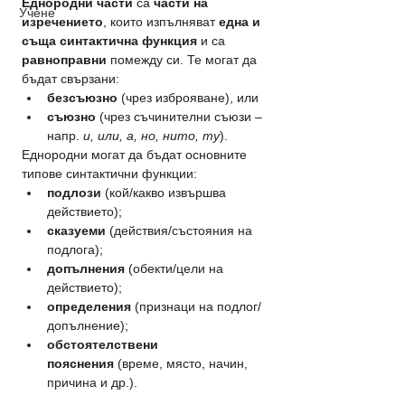
Еднородни части
 са 
части на 
Учене
изречението
, които изпълняват 
една и 
съща синтактична функция
 и са 
равноправни
 помежду си. Те могат да 
бъдат свързани:
безсъюзно
 (чрез изброяване), или
съюзно
 (чрез съчинителни съюзи – 
напр. 
и, или, а, но, нито, ту
).
Еднородни могат да бъдат основните 
типове синтактични функции:
подлози
 (кой/какво извършва 
действието);
сказуеми
 (действия/състояния на 
подлога);
допълнения
 (обекти/цели на 
действието);
определения
 (признаци на подлог/
допълнение);
обстоятелствени 
пояснения
 (време, място, начин, 
причина и др.).