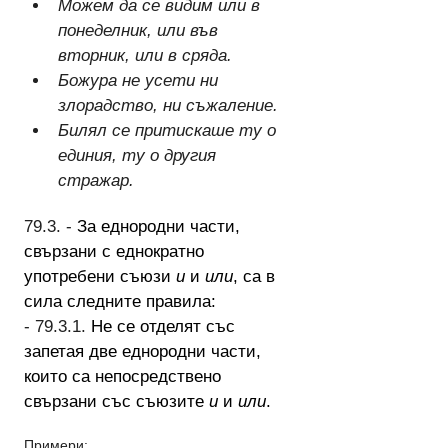
Можем да се видим или в 
понеделник, или във 
вторник, или в сряда.
Божура не усети ни 
злорадство, ни съжаление.
Билял се притискаше ту о 
единия, ту о другия 
стражар.
79.3. - 
За еднородни части, 
свързани с еднократно 
употребени съюзи 
и
 и 
или
, са в 
сила следните правила:
- 79.3.1. 
Не се отделят със 
запетая две еднородни части, 
които са непосредствено 
свързани със съюзите 
и
 и 
или
.
Примери: