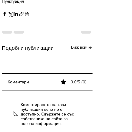
Пунктуация
Виж всички
Подобни публикации
Коментари
0.0/5 (0)
Кога се пише запетая?
Кога се пише запетая?
Запетая в простото
Запетая при „и“ и „или“
Запетая в простото
Запетая при „и“ и „или“
Запетая в простото
Коментирането на тази
изречение
— кога се пише и кога
изречение
— кога се пише и кога
изречение
публикация вече не е
достъпно. Свържете се със
не
не
собственика на сайта за
повече информация.