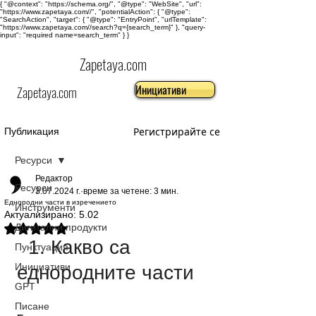
{ "@context": "https://schema.org/", "@type": "WebSite", "url":
"https://www.zapetaya.com//", "potentialAction": { "@type":
"SearchAction", "target": { "@type": "EntryPoint", "urlTemplate":
"https://www.zapetaya.com//search?q={search_term}" }, "query-
input": "required name=search_term" } }
Zapetaya.com
Инициативи
Zapetaya.com
Регистрирайте се
Публикация
Ресурси
Редактор
Ресурси
3.07.2024 г.
време за четене: 3 мин.
Еднородни части в изречението
Инструменти
Актуализирано:
5.02
Дигитални продукти
Оценено с NaN от 5 звезди.
  1. Какво са 
Пунктуация
Инициативи
еднородните части
GPT
Писане