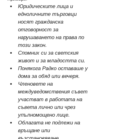
Юридическите лица и 
едноличните търговци 
носят гражданска 
отговорност за 
нарушаването на права по 
този закон.
Спомних си за светския 
живот и за младостта си.
Понякога Радко оставаше у 
дома за обяд или вечеря.
Членовете на 
междуведомствения съвет 
участват в работата на 
съвета лично или чрез 
упълномощено лице.
Облагата не подлежи на 
връщане или 
възстановяване.