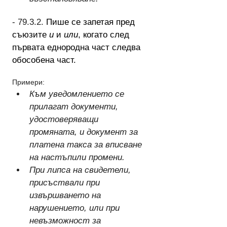
- 79.3.2. 
Пише се запетая пред 
съюзите 
и
 и 
или
, когато след 
първата еднородна част следва 
обособена част.
Примери:
Към уведомлението се 
прилагат документи, 
удостоверяващи 
промяната, и документ за 
платена такса за вписване 
на настъпили промени.
При липса на свидетели, 
присъствали при 
извършването на 
нарушението, или при 
невъзможност за 