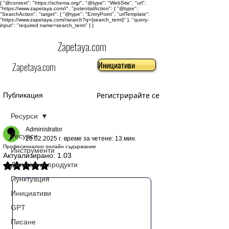
{ "@context": "https://schema.org/", "@type": "WebSite", "url":
"https://www.zapetaya.com//", "potentialAction": { "@type":
"SearchAction", "target": { "@type": "EntryPoint", "urlTemplate":
"https://www.zapetaya.com//search?q={search_term}" }, "query-
input": "required name=search_term" } }
Zapetaya.com
Инициативи
Zapetaya.com
Регистрирайте се
Публикация
Ресурси
Administrator
Ресурси
28.02.2025 г.
време за четене: 13 мин.
Професионално онлайн съдържание
Инструменти
Актуализирано:
1.03
Дигитални продукти
Оценено с NaN от 5 звезди.
Пунктуация
Инициативи
GPT
Писане