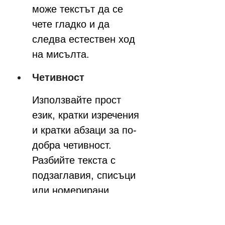
може текстът да се 
чете гладко и да 
следва естествен ход 
на мисълта.
Четивност
Използвайте прост 
език, кратки изречения 
и кратки абзаци за по-
добра четивност. 
Разбийте текста с 
подзаглавия, списъци 
или номерирани 
стъпки, където е 
уместно, за да 