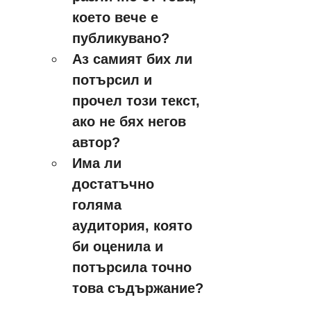
което вече е 
публикувано?
Аз самият бих ли 
потърсил и 
прочел този текст, 
ако не бях негов 
автор?
Има ли 
достатъчно 
голяма 
аудитория, която 
би оценила и 
потърсила точно 
това съдържание?