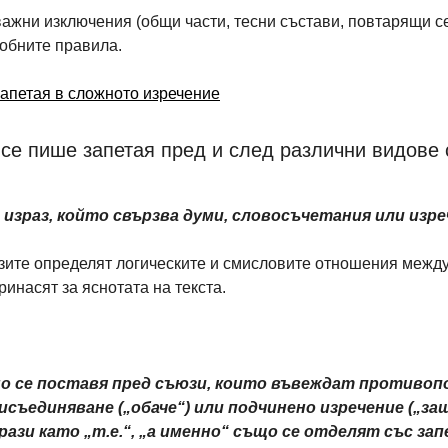
жни изключения (общи части, тесни състави, повтарящи се 
робните правила.
апетая в сложното изречение
 се пише запетая пред и след различни видове
израз, който свързва думи, словосъчетания или изре
зите определят логическите и смисловите отношения между
ринасят за яснотата на текста.
о се поставя пред съюзи, които въвеждат противоп
рисъединяване („обаче“) или подчинено изречение („защ
ази като „т.е.“, „а именно“ също се отделят със зап