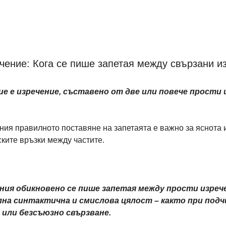
чение: Кога се пише запетая между свързани и
е е изречение, съставено от две или повече прости и
ия правилното поставяне на запетаята е важно за яснота и
ките връзки между частите.
ния обикновено се пише запетая между прости изрече
а синтактична и смислова цялост – както при подч
 или безсъюзно свързване.