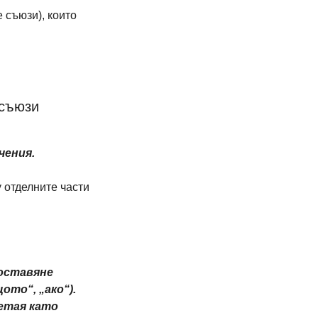
съюзи), които 
 съюзи
чения.
 отделните части 
оставяне 
ото“, „ако“). 
етая като 