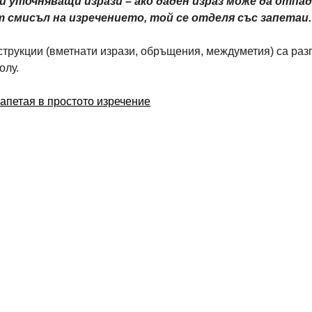
и уточняващи изрази – ако даден израз може да отпадн
 смисъл на изречението, той се отделя със запетаи.
трукции (вметнати изрази, обръщения, междуметия) са разг
олу.
апетая в простото изречение