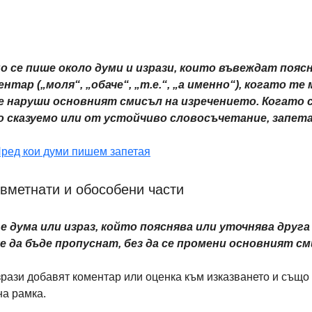
 се пише около думи и изрази, които въвеждат поясн
нтар („моля“, „обаче“, „т.е.“, „а именно“), когато те 
се наруши основният смисъл на изречението. Когато 
 сказуемо или от устойчиво словосъчетание, запетая
ред кои думи пишем запетая
 вметнати и обособени части
 дума или израз, който пояснява или уточнява друга 
е да бъде пропуснат, без да се промени основният см
рази добавят коментар или оценка към изказването и също 
на рамка.