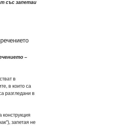
т със запетаи 
зречението
ечението – 
стват в 
те, в които са 
са разгледани в 
а конструкция 
чак“), запетая не 