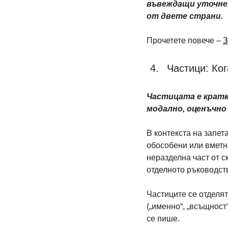
въвеждащи уточнен
от двете страни.
Прочетете повече – 
З
Частици: Ког
Частицата е кратк
модално, оценъчно
В контекста на запет
обособени или вметнат
неразделна част от ск
отделното ръководст
Частиците се отделят
(„именно“, „всъщност“,
се пише.