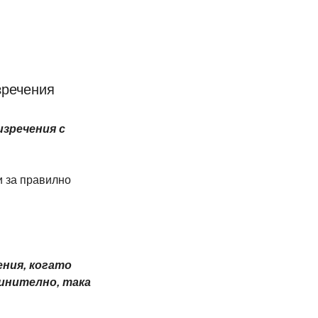
зречения
зречения с 
 за правилно 
ния, когато 
инително, така 