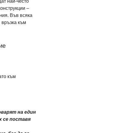
ат най-често 
онструкции – 
ния. Във всяка 
 връзка към 
ие
ато към 
оварят на един 
 се поставя 