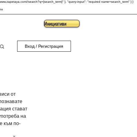
s://www.zapetaya.com//search?q={search_term}" }, "query-input": "required name=search_term" } }
те
Инициативи
Вход / Регистрация
виси от 
познавате 
ация стават 
употреба на 
е към по-