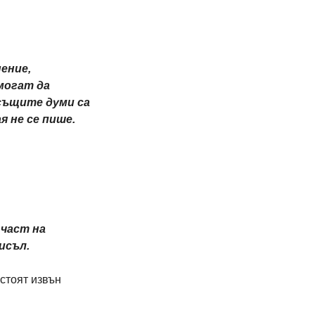
ение, 
могат да 
същите думи са 
 не се пише.
част на 
исъл.
стоят извън 