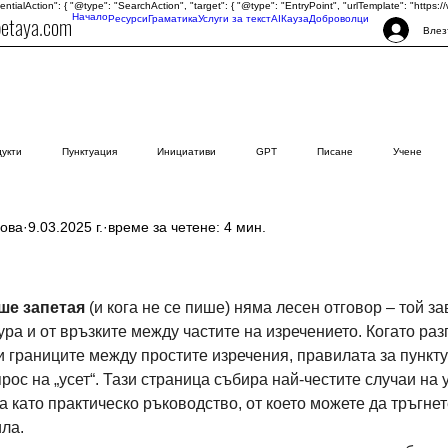
tentialAction": { "@type": "SearchAction", "target": { "@type": "EntryPoint", "urlTemplate": "http
petaya.com
Начало
Ресурси
Граматика
Услуги за текст
AI
Кауза
Доброволци
Влез
дукти
Пунктуация
Инициативи
GPT
Писане
Учене
ова
9.03.2025 г.
време за четене: 4 мин.
зди.
ише запетая
 (и кога не се пише) няма лесен отговор – той за
ура и от връзките между частите на изречението. Когато раз
и границите между простите изречения, правилата за пункту
рос на „усет“. Тази страница събира най-честите случаи на 
а като практическо ръководство, от което можете да тръгнет
ла.