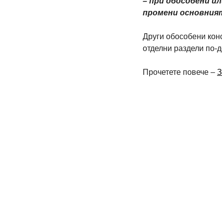
– при обособени ил
промени основният
Други обособени конс
отделни раздели по-д
Прочетете повече – 
З