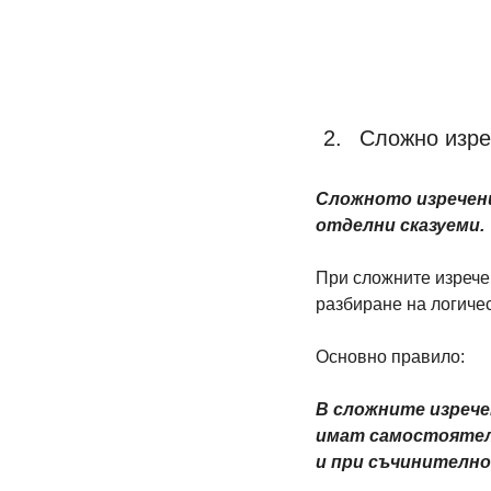
Сложно изре
Сложното изречени
отделни сказуеми.
При сложните изречен
разбиране на логичес
Основно правило:
В сложните изрече
имат самостоятелн
и при съчинително