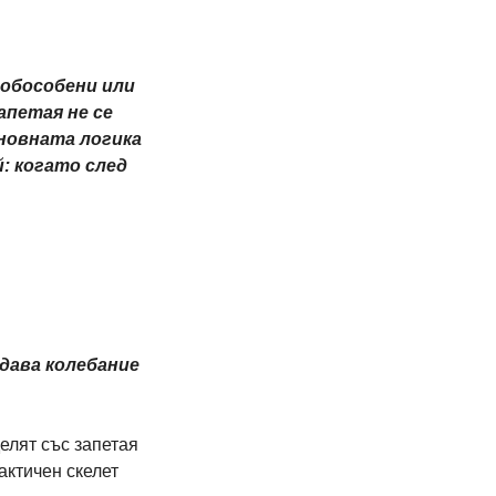
 обособени или 
петая не се 
новната логика 
й: когато след 
дава колебание 
елят със запетая 
актичен скелет 