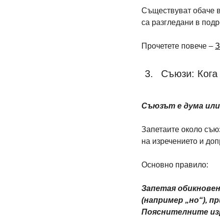
Съществуват обаче ва
са разгледани в под
Прочетете повече – 
З
Съюзи: Кога
Съюзът е дума или 
Запетаите около съю
на изречението и доп
Основно правило:
Запетая обикновен
(например „но“), п
Пояснителните изр