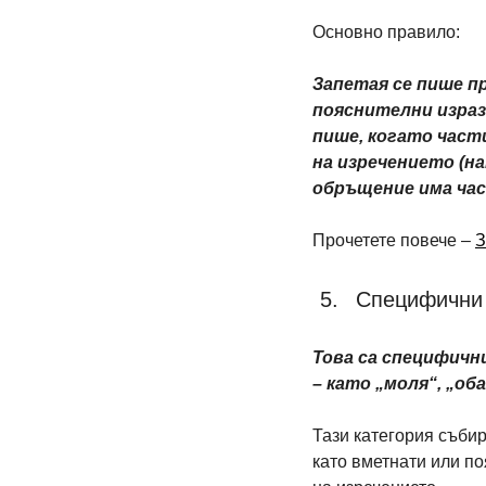
Основно правило:
Запетая се пише пр
пояснителни израз
пише, когато част
на изречението (на
обръщение има час
Прочетете повече – 
З
Специфични 
Това са специфичн
– като „моля“, „оба
Тази категория събир
като вметнати или по