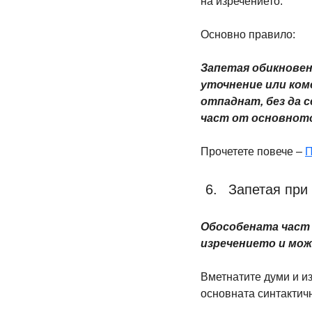
на изречението.
Основно правило:
Запетая обикновено
уточнение или коме
отпаднат, без да 
част от основното
Прочетете повече – 
П
Запетая при
Обособената част е
изречението и мож
Вметнатите думи и из
основната синтактич