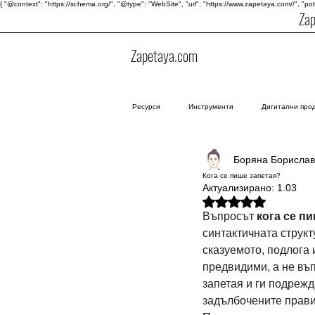
{ "@context": "https://schema.org/", "@type": "WebSite", "url": "https://www.zapetaya.com//", "po
Za
Zapetaya.com
Ресурси
Инструменти
Дигитални про
Боряна Борислав
Кога се пише запетая?
Актуализирано:
1.03
Оценено с NaN от 5 зве
Въпросът 
кога се п
синтактичната структ
сказуемото, подлога 
предвидими, а не въп
запетая и ги подрежд
задълбочените прави