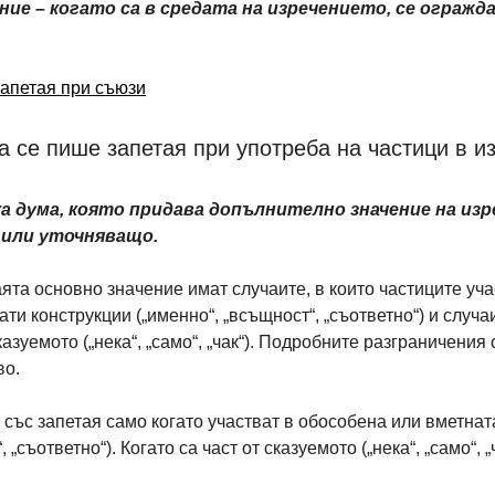
ие – когато са в средата на изречението, се огражда
апетая при съюзи
а се пише запетая при употреба на частици в и
а дума, която придава допълнително значение на изр
 или уточняващо.
аята основно значение имат случаите, в които частиците уча
и конструкции („именно“, „всъщност“, „съответно“) и случаи
азуемото („нека“, „само“, „чак“). Подробните разграничения 
во.
 със запетая само когато участват в обособена или вметнат
 „съответно“). Когато са част от сказуемото („нека“, „само“, „