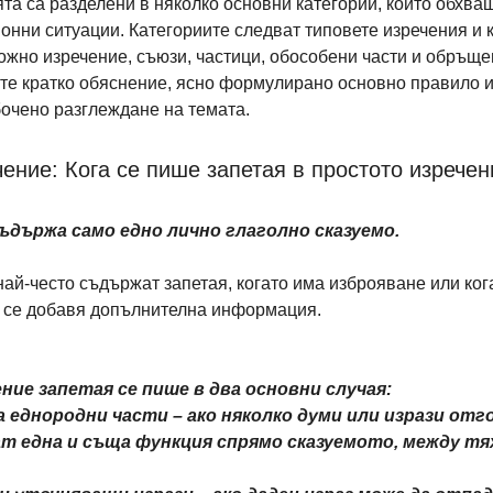
та са разделени в няколко основни категории, които обхващ
нни ситуации. Категориите следват типовете изречения и к
ожно изречение, съюзи, частици, обособени части и обръще
те кратко обяснение, ясно формулирано основно правило и
бочено разглеждане на темата.
ение: Кога се пише запетая в простото изречен
ъдържа само едно лично глаголно сказуемо.
ай-често съдържат запетая, когато има изброяване или ког
 се добавя допълнителна информация.
ние запетая се пише в два основни случая:
а еднородни части – ако няколко думи или изрази отг
ат една и съща функция спрямо сказуемото, между тях