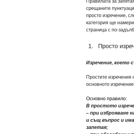
Правилата за запетая
срещаните пунктуацио
просто изречение, сл
категория ще намери
страница с по-задъл
Просто изреч
Изречение, което с
Простите изречения н
основното изречение
Основно правило:
В простото изрече
– при изброяване н
и същ въпрос и им
запетая;