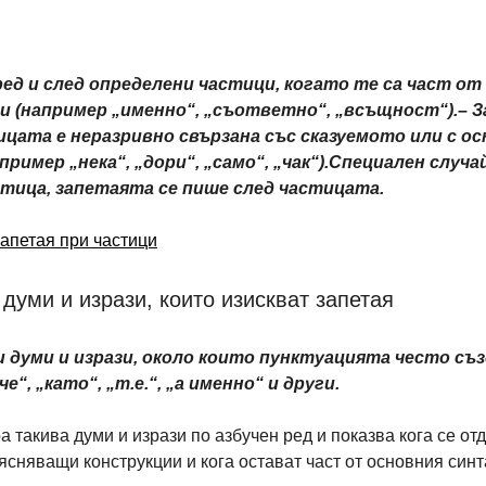
ед и след определени частици, когато те са част от
и (например „именно“, „съответно“, „всъщност“).– За
ицата е неразривно свързана със сказуемото или с ос
пример „нека“, „дори“, „само“, „чак“).Специален случа
тица, запетаята се пише след частицата.
апетая при частици
думи и изрази, които изискват запетая
и думи и изрази, около които пунктуацията често съз
че“, „като“, „т.е.“, „а именно“ и други.
а такива думи и изрази по азбучен ред и показва кога се отд
ясняващи конструкции и кога остават част от основния синт