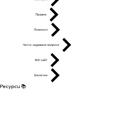
Правни
Лоялност
Често задавани въпроси
Уеб сайт
Бюлетин
Ресурси 📚
Изкуствен интелект на български
Ресурси за писане
Дигитални продукти