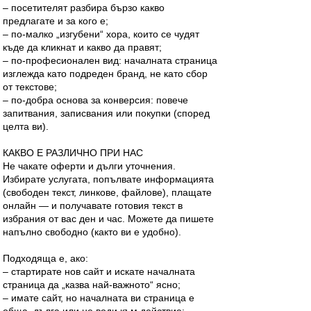
– посетителят разбира бързо какво
предлагате и за кого е;
– по-малко „изгубени“ хора, които се чудят
къде да кликнат и какво да правят;
– по-професионален вид: началната страница
изглежда като подреден бранд, не като сбор
от текстове;
– по-добра основа за конверсия: повече
запитвания, записвания или покупки (според
целта ви).
КАКВО Е РАЗЛИЧНО ПРИ НАС
Не чакате оферти и дълги уточнения.
Избирате услугата, попълвате информацията
(свободен текст, линкове, файлове), плащате
онлайн — и получавате готовия текст в
избрания от вас ден и час. Можете да пишете
напълно свободно (както ви е удобно).
Подходяща е, ако:
– стартирате нов сайт и искате началната
страница да „казва най-важното“ ясно;
– имате сайт, но началната ви страница е