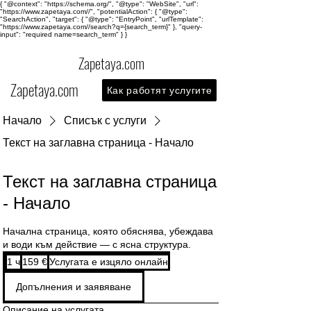
{ "@context": "https://schema.org/", "@type": "WebSite", "url":
"https://www.zapetaya.com//", "potentialAction": { "@type":
"SearchAction", "target": { "@type": "EntryPoint", "urlTemplate":
"https://www.zapetaya.com//search?q={search_term}" }, "query-
input": "required name=search_term" } }
Zapetaya.com
Zapetaya.com
Как работят услугите
Начало
Списък с услуги
Текст на заглавна страница - Начало
Текст на заглавна страница
- Начало
Начална страница, която обяснява, убеждава
и води към действие — с ясна структура.
159
1 ч
1
159 €
Услугата е изцяло онлайн
евро
Допълнения и заявяване
Описание на услугата