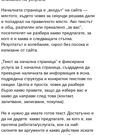
Началната страница е „входът“ на сайта —
мястото, където човек за секунди решава дали
е попаднал на правилното място. Ако текстът
е общ, разпилян или прекалено „за вас“,
посетителят не разбира какво предлагате, за
кого е и каква е следващата стъпка.
Резултатът е колебание, скрол без посока и
излизане от сайта.
„Текст за начална страница“ е фиксирана
услуга за 1 начална страница, създадена да
превърне наличната ви информация в ясна,
подредена структура и конкретни текстове по
секции. Целта е проста: човек да разбере
бързо какво правите, защо да избере вас и
какво да направи след това (контакт,
запитване, записване, покупка).
Не е нужно да имате готов текст. Достатъчно е
да ни дадете: какво предлагате, за кого е, как
протича работата/услугата, кои са най-
силните ви аргументи и какво действие искате