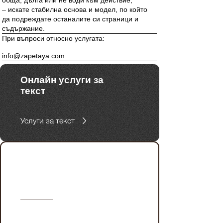
обща, дълга или не води към действие;
– искате стабилна основа и модел, по който
да подреждате останалите си страници и
съдържание.
При въпроси относно услугата:
info@zapetaya.com
Онлайн услуги за
текст
Услуги за текст
Услуги за бизнес и
брандове с фокус
върху уеб съдържание.
Копирайтинг услуги