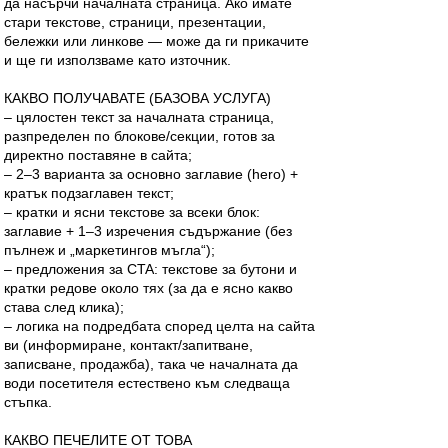
да насърчи началната страница. Ако имате
стари текстове, страници, презентации,
бележки или линкове — може да ги прикачите
и ще ги използваме като източник.
КАКВО ПОЛУЧАВАТЕ (БАЗОВА УСЛУГА)
– цялостен текст за началната страница,
разпределен по блокове/секции, готов за
директно поставяне в сайта;
– 2–3 варианта за основно заглавие (hero) +
кратък подзаглавен текст;
– кратки и ясни текстове за всеки блок:
заглавие + 1–3 изречения съдържание (без
пълнеж и „маркетингов мъгла“);
– предложения за CTA: текстове за бутони и
кратки редове около тях (за да е ясно какво
става след клика);
– логика на подредбата според целта на сайта
ви (информиране, контакт/запитване,
записване, продажба), така че началната да
води посетителя естествено към следваща
стъпка.
КАКВО ПЕЧЕЛИТЕ ОТ ТОВА