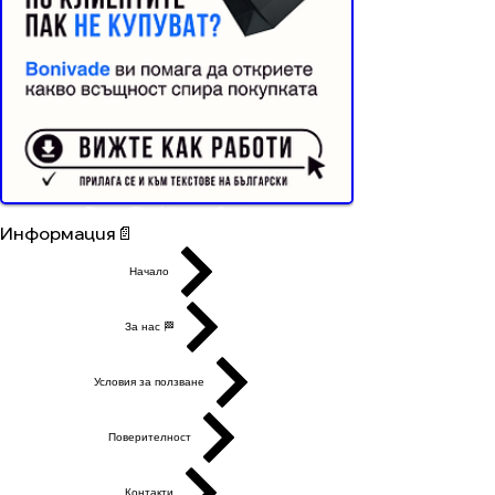
Buyer Resistance System
Информация📄
Начало
За нас 🏁
Условия за ползване
Поверителност
Контакти