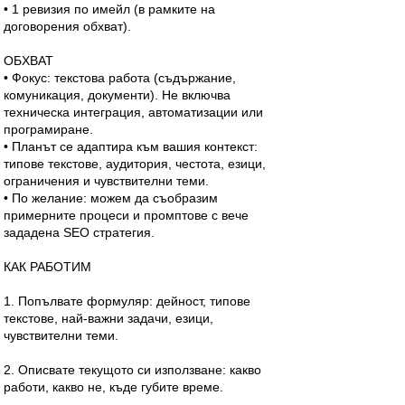
• 1 ревизия по имейл (в рамките на
договорения обхват).
ОБХВАТ
• Фокус: текстова работа (съдържание,
комуникация, документи). Не включва
техническа интеграция, автоматизации или
програмиране.
• Планът се адаптира към вашия контекст:
типове текстове, аудитория, честота, езици,
ограничения и чувствителни теми.
• По желание: можем да съобразим
примерните процеси и промптове с вече
зададена SEO стратегия.
КАК РАБОТИМ
1. Попълвате формуляр: дейност, типове
текстове, най-важни задачи, езици,
чувствителни теми.
2. Описвате текущото си използване: какво
работи, какво не, къде губите време.