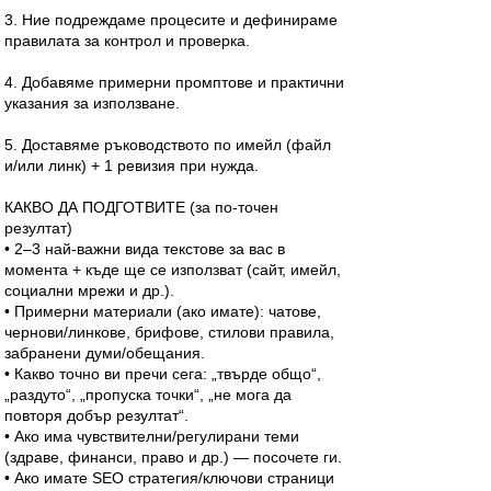
3. Ние подреждаме процесите и дефинираме
правилата за контрол и проверка.
4. Добавяме примерни промптове и практични
указания за използване.
5. Доставяме ръководството по имейл (файл
и/или линк) + 1 ревизия при нужда.
КАКВО ДА ПОДГОТВИТЕ (за по-точен
резултат)
• 2–3 най-важни вида текстове за вас в
момента + къде ще се използват (сайт, имейл,
социални мрежи и др.).
• Примерни материали (ако имате): чатове,
чернови/линкове, брифове, стилови правила,
забранени думи/обещания.
• Какво точно ви пречи сега: „твърде общо“,
„раздуто“, „пропуска точки“, „не мога да
повторя добър резултат“.
• Ако има чувствителни/регулирани теми
(здраве, финанси, право и др.) — посочете ги.
• Ако имате SEO стратегия/ключови страници