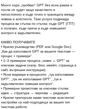
Много хора „пробват“ GPT без ясна рамка и
после се чудят защо качеството е
непостоянно и къде точно е границата между
човека и асистента. Тази услуга подрежда
процеса ви стъпка по стъпка: къде GPT (ГПТ)
е полезен, къде пречи и къде човешкият
контрол е задължителен.
КАКВО ПОЛУЧАВАТЕ
• Кратко ръководство (PDF или Google Doc):
„Как да използвате GPT за вашите текстове —
процес + примери“.
• 1–3 примерни процеса „човек ↔ GPT“ за
ключови задачи (напр. блог, имейл, страница в
сайт, вътрешни инструкции).
• Ясни маркери в процесите: „тук използваме
GPT“, „тук не използваме GPT“, „тук е
задължителен човешки контрол“.
• Примерни промптове за ключови стъпки:
идея → структура → чернова → редакция.
• Кратки препоръки какви текстови асистенти/
настройки са най-подходящи за вашия тип
текстова работа.