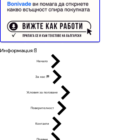
Buyer Resistance System
Информация📄
Начало
За нас 🏁
Условия за ползване
Поверителност
Контакти
Правни