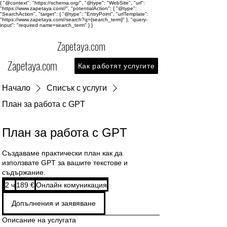
{ "@context": "https://schema.org/", "@type": "WebSite", "url":
"https://www.zapetaya.com//", "potentialAction": { "@type":
"SearchAction", "target": { "@type": "EntryPoint", "urlTemplate":
"https://www.zapetaya.com//search?q={search_term}" }, "query-
input": "required name=search_term" } }
Zapetaya.com
Zapetaya.com
Как работят услугите
Начало
Списък с услуги
План за работа с GPT
План за работа с GPT
Създаваме практически план как да
използвате GPT за вашите текстове и
съдържание.
189
2 ч
2
189 €
Онлайн комуникация
евро
ч
Допълнения и заявяване
Описание на услугата