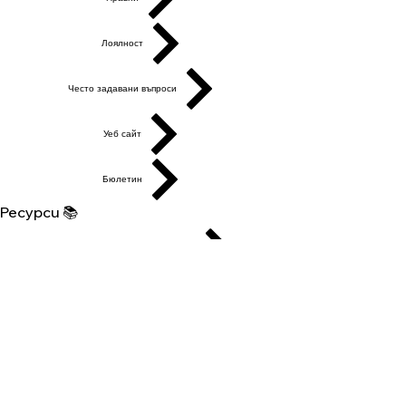
Лоялност
Често задавани въпроси
Уеб сайт
Бюлетин
Ресурси 📚
Изкуствен интелект на български
Ресурси за писане
Дигитални продукти
AI инструменти