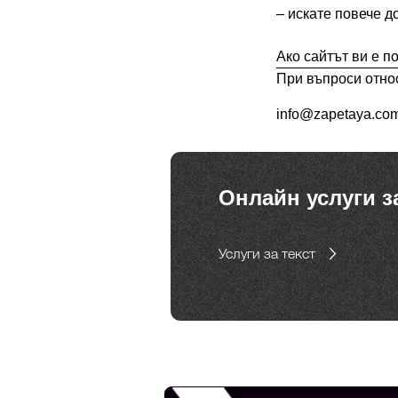
– искате повече д
Ако сайтът ви е 
При въпроси относ
info@zapetaya.co
Онлайн услуги з
Услуги за текст
Реклама от Bonivade.com