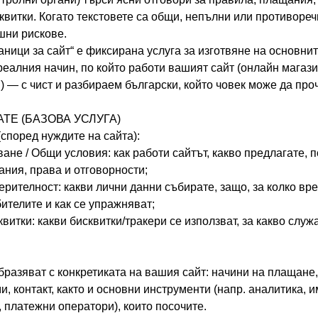
квитки. Когато текстовете са общи, непълни или противореч
шни рискове.
аници за сайт“ е фиксирана услуга за изготвяне на основни
еалния начин, по който работи вашият сайт (онлайн магазин
р.) — с чист и разбираем български, който човек може да про
ТЕ (БАЗОВА УСЛУГА)
(според нуждите на сайта):
ване / Общи условия: как работи сайтът, какво предлагате, 
ния, права и отговорности;
ерителност: какви лични данни събирате, защо, за колко вре
ителите и как се упражняват;
витки: какви бисквитки/тракери се използват, за какво служа
бразяват с конкретиката на вашия сайт: начини на плащане,
, контакт, както и основни инструменти (напр. аналитика, и
 платежни оператори), които посочите.