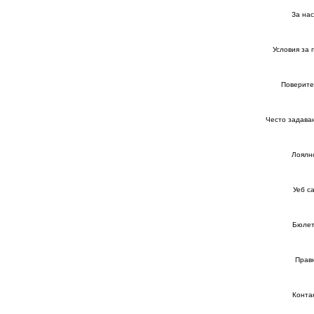
За нас
Условия за 
Поверите
Често задава
Лоялн
Уеб с
Бюлет
Прав
Конта