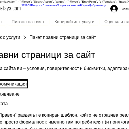
tentialAction": { "@type": "SearchAction", "target": { "@type": "EntryPoint", "urlTemplate": "http
petaya.com
Начало
Ресурси
Граматика
Услуги за текст
AI
Кауза
Доброволци
Влез
ст
Писане на текст
Копирайтинг услуги
Оценка и о
Техническа работа по текстове
Човешка редакци
 с услуги
Пакет правни страници за сайт
GPT инструменти
авни страници за сайт
а сайта ви – условия, поверителност и бисквитки, адаптира
комуникация
аявяване
гата
Правен“ разделът е копиран шаблон, който не отразява реа
 е просто формалност: именно там потребителят (и поняког
тролни органи) търси ясни отговори за правила, плащания,