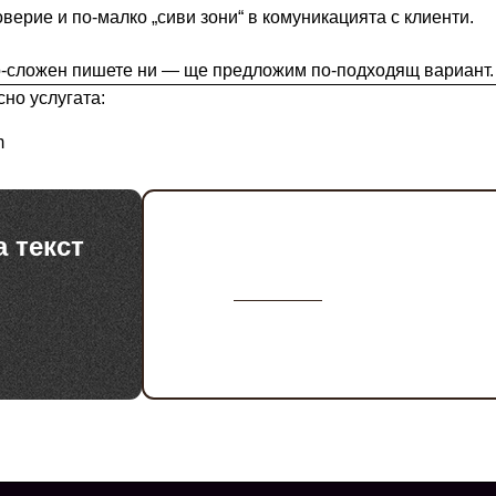
оверие и по-малко „сиви зони“ в комуникацията с клиенти.
по-сложен пишете ни — ще предложим по-подходящ вариант.
но услугата:
m
Услуги за бизнес и б
а текст
върху уеб съдържани
Копирайтинг услуги