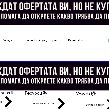
Услуги
Условия за услуги
Контакт
ация📄
Ресурси 📚
💳
Услуги
ло
Ресурси за писане
Услуги за текст