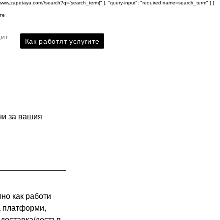
s://www.zapetaya.com//search?q={search_term}" }, "query-input": "required name=search_term" } }
те
дит
Как работят услугите
я
ни за вашия
лно как работи
а платформи,
 доставка/достъп,