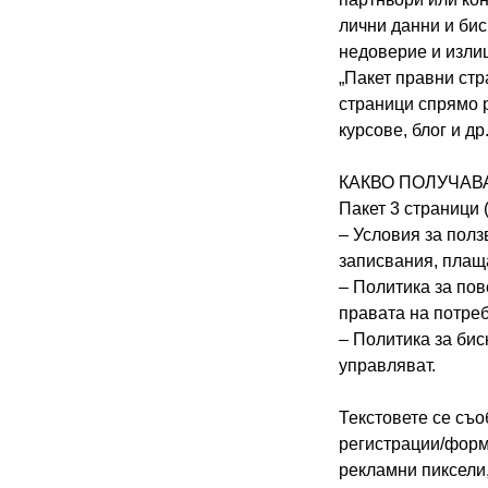
лични данни и бис
недоверие и изли
„Пакет правни стр
страници спрямо р
курсове, блог и д
КАКВО ПОЛУЧАВА
Пакет 3 страници 
– Условия за полз
записвания, плаща
– Политика за пов
правата на потреб
– Политика за биск
управляват.
Текстовете се съо
регистрации/форми
рекламни пиксели,