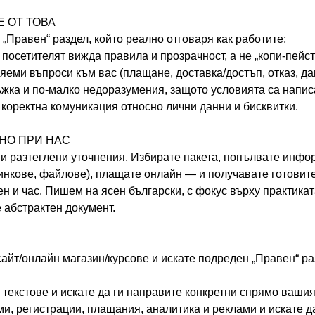
Е ОТ ТОВА
 „Правен“ раздел, който реално отговаря как работите;
 посетителят вижда правила и прозрачност, а не „копи-пейст
яеми въпроси към вас (плащане, доставка/достъп, отказ, да
ъжка и по-малко недоразумения, защото условията са напи
 коректна комуникация относно лични данни и бисквитки.
ЧНО ПРИ НАС
 и разтеглени уточнения. Избирате пакета, попълвате инф
линкове, файлове), плащате онлайн — и получавате готовит
ен и час. Пишем на ясен български, с фокус върху практикат
е абстрактен документ.
сайт/онлайн магазин/курсове и искате подреден „Правен“ р
текстове и искате да ги направите конкретни спрямо вашия
и, регистрации, плащания, аналитика и реклами и искате д