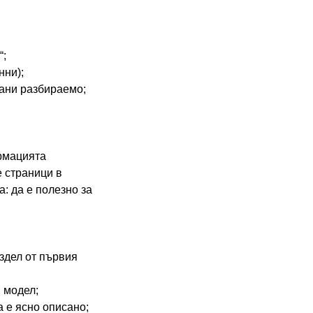
“;
нни);
сани разбираемо;
ормацията
е страници в
а: да е полезно за
аздел от първия
 модел;
а е ясно описано;