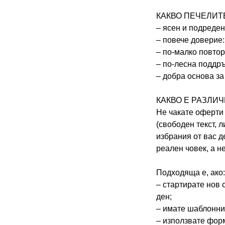
КАКВО ПЕЧЕЛИТ
– ясен и подреден
– повече доверие:
– по-малко повтор
– по-лесна поддр
– добра основа за
КАКВО Е РАЗЛИ
Не чакате оферти
(свободен текст, 
избрания от вас д
реален човек, а н
Подходяща е, ако:
– стартирате нов 
ден;
– имате шаблонни 
– използвате форм