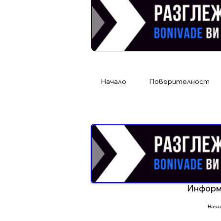
Начало
Поверителност
Реклама от Bonivade.com
Информ
Нача