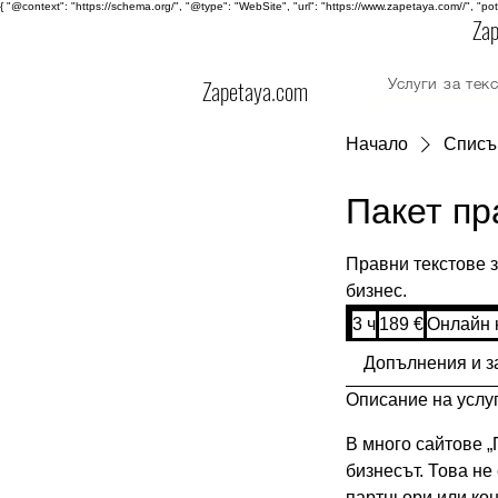
{ "@context": "https://schema.org/", "@type": "WebSite", "url": "https://www.zapetaya.com//", "po
Za
Zapetaya.com
Услуги за тек
GPT услуги
Начало
Списък
Пакет пр
Правни текстове з
бизнес.
189
3 ч
3
189 €
Онлайн 
евро
ч
Допълнения и з
Описание на услу
В много сайтове „
бизнесът. Това не
партньори или кон