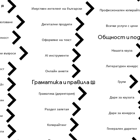
 🏁
Изкуствен интелект на български
Професионален копирайт
ползване
Дигитални продукти
Всички услуги с цени
Общност и подк
лност
Оформяне на текст
Нашата кауза
ни въпроси
AI инструменти
Литературен конкурс
ост
Онлайн анкети
Граматика и правила 📖
Групи
айт
Граматика (директория)
Дари за каузата
ин
Раздел запетая
Дари за конкурса
ни
Копирайтинг
Генералeн дарител
кти