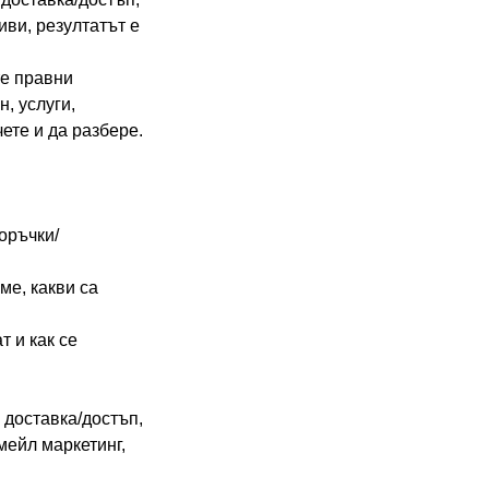
иви, резултатът е
те правни
, услуги,
чете и да разбере.
поръчки/
ме, какви са
т и как се
 доставка/достъп,
мейл маркетинг,