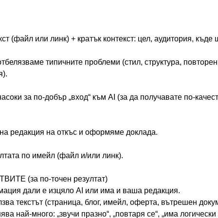
ст (файл или линк) + кратък контекст: цел, аудитория, къде 
отбелязваме типичните проблеми (стил, структура, повторен
).
насоки за по-добър „вход“ към AI (за да получавате по-каче
на редакция на откъс и оформяме доклада.
лтата по имейл (файл и/или линк).
ИТЕ (за по-точен резултат)
мация дали е изцяло AI или има и ваша редакция.
лзва текстът (страница, блог, имейл, оферта, вътрешен докум
ява най-много: „звучи празно“, „повтаря се“, „има логически 