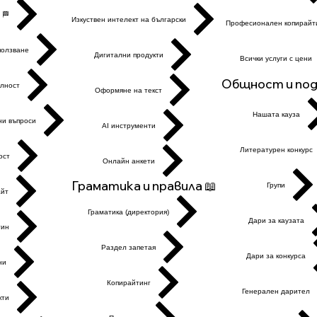
 🏁
Изкуствен интелект на български
Професионален копирайт
ползване
Дигитални продукти
Всички услуги с цени
Общност и подк
лност
Оформяне на текст
Нашата кауза
ни въпроси
AI инструменти
Литературен конкурс
ост
Онлайн анкети
Граматика и правила 📖
Групи
айт
Граматика (директория)
Дари за каузата
ин
Раздел запетая
Дари за конкурса
ни
Копирайтинг
Генералeн дарител
кти