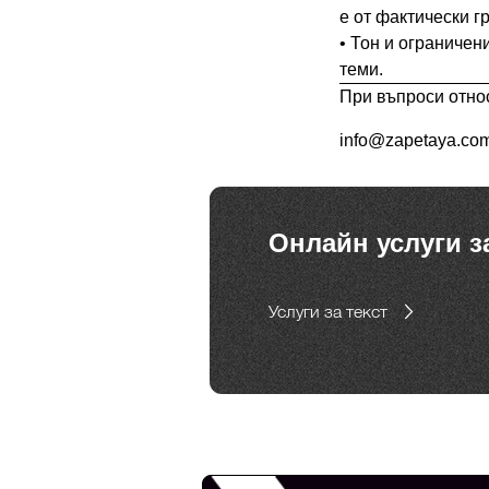
е от фактически г
• Тон и ограничен
При въпроси относ
info@zapetaya.co
Онлайн услуги з
Услуги за текст
Реклама от Bonivade.com