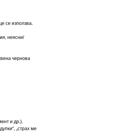
ще се използва.
ия, неясни/
ствена чернова
ент и др.).
дупки“, „страх ме