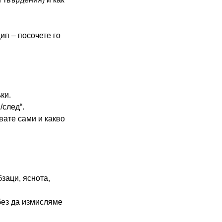
ип – посочете го
ки.
/след“.
свате сами и какво
бзаци, яснота,
без да измисляме