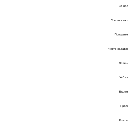
За нас
Условия за 
Поверите
Често задава
Лоялн
Уеб с
Бюлет
Прав
Конта