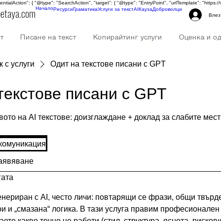
tentialAction": { "@type": "SearchAction", "target": { "@type": "EntryPoint", "urlTemplate": "http
petaya.com
Начало
Ресурси
Граматика
Услуги за текст
AI
Кауза
Доброволци
Влез
ст
Писане на текст
Копирайтинг услуги
Оценка и о
Техническа работа по текстове
Човешка редакци
 с услуги
Одит на текстове писани с GPT
GPT инструменти
текстове писани с GPT
вото на AI текстове: доизглаждане + доклад за слабите мес
комуникация
аявяване
гата
генериран с AI, често личи: повтарящи се фрази, общи твърд
и и „смазана“ логика. В тази услуга правим професионален
аете какво точно не работи (стил, структура, яснота, рисков