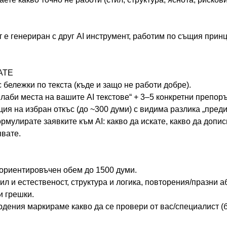
т е генериран с друг AI инструмент, работим по същия принц
АТЕ
 бележки по текста (къде и защо не работи добре).
Слаби места на вашите AI текстове“ + 3–5 конкретни препоръ
ия на избран откъс (до ~300 думи) с видима разлика „преди
ормулирате заявките към AI: какво да искате, какво да допи
явате.
 с ориентировъчен обем до 1500 думи.
ил и естественост, структура и логика, повторения/празни а
и грешки.
рдения маркираме какво да се провери от вас/специалист (