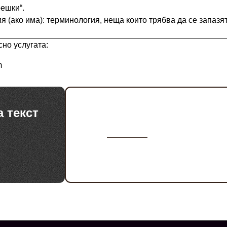
решки“.
ия (ако има): терминология, неща които трябва да се запазя
но услугата:
m
Услуги за бизнес и б
а текст
върху уеб съдържани
Копирайтинг услуги