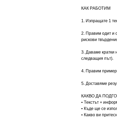
КАК РАБОТИМ
1. Изпращате 1 тек
2. Правим одит и 
рискови твърдения
3. Даваме кратки 
следващия път).
4. Правим пример
5. Доставяме резу
КАКВО ДА ПОДГОТВ
• Текстът + инфор
• Къде ще се изпо
• Какво ви притесн