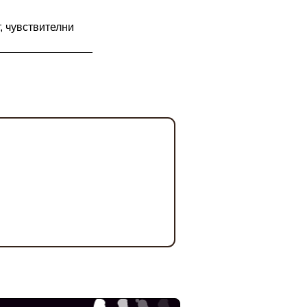
т, чувствителни
рандове с фокус
е.
Buyer Resistance System