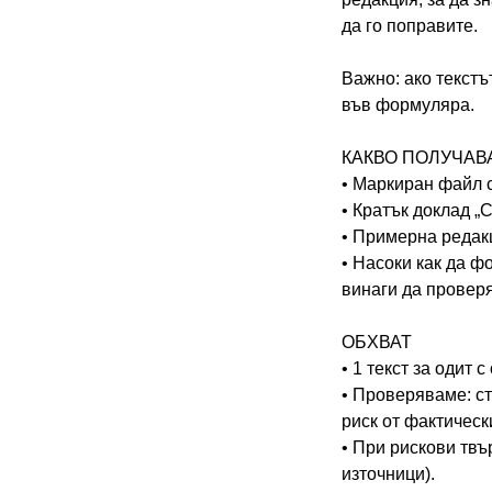
да го поправите.
Важно: ако текстъ
във формуляра.
КАКВО ПОЛУЧАВ
• Маркиран файл с
• Кратък доклад „
• Примерна редакц
• Насоки как да ф
винаги да провер
ОБХВАТ
• 1 текст за одит
• Проверяваме: ст
риск от фактическ
• При рискови твъ
източници).