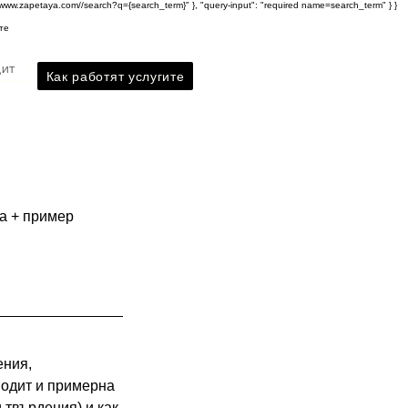
s://www.zapetaya.com//search?q={search_term}" }, "query-input": "required name=search_term" } }
те
дит
Как работят услугите
я
та + пример
ения,
 одит и примерна
и твърдения) и как