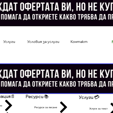
Услуги
Условия за услуги
Контакт
ация📄
Ресурси 📚
💳
Услуги
ло
Ресурси за писане
Услуги за текст