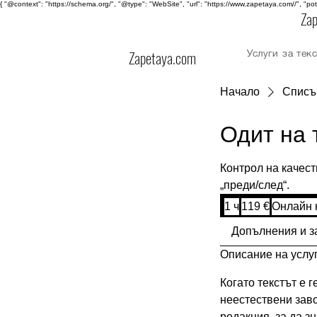
{ "@context": "https://schema.org/", "@type": "WebSite", "url": "https://www.zapetaya.com//", "po
Za
Zapetaya.com
Услуги за тек
GPT услуги
Начало
Списък
Одит на 
Контрол на качест
„преди/след“.
119
1 ч
1
119 €
Онлайн 
евро
Допълнения и з
Описание на услу
Когато текстът е 
неестествени заво
редакция, за да зн