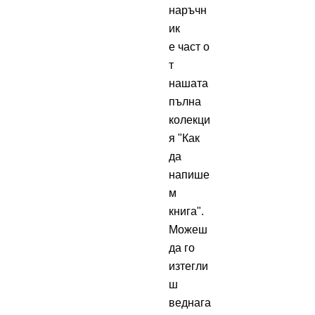
наръчн
ик
е част о
т
нашата
пълна
колекци
я "Как
да
напише
м
книга".
Можеш
да го
изтегли
ш
веднага