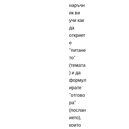
наръчн
ик ви
учи как
да
откриет
е
"питане
то"
(темата
) и да
формул
ирате
"отгово
ра"
(послан
ието),
които