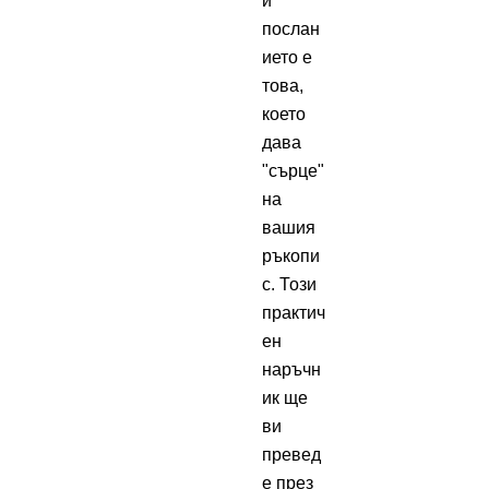
и
послан
ието е
това,
което
дава
"сърце"
на
вашия
ръкопи
с. Този
практич
ен
наръчн
ик ще
ви
превед
е през