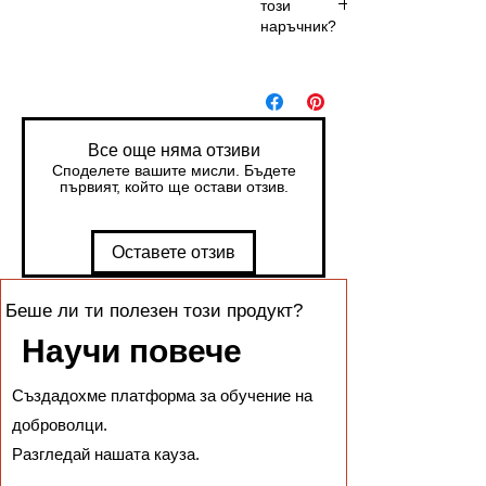
този
разли
наръчник?
ка:
Какво
За
е
автор
"тема
и,
"
които
Все още няма отзиви
(напр
усещ
Споделете вашите мисли. Бъдете
.
ат, че
първият, който ще остави отзив.
"спра
на
ведл
истор
Оставете отзив
ивост
ията
") и
им
какво
"нещ
Беше ли ти полезен този продукт?
е
о ѝ
Научи повече
"посл
липс
ание"
ва".
Създадохме платформа за обучение на
(напр
За
.
писат
доброволци.
"отмъ
ели,
Разгледай нашата кауза.
щени
които