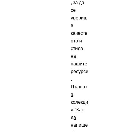
, за да
се
увериш
в
качеств
ото и
стила
на
нашите
ресурси
.
Пълнат
а
колекци
я "Как
да
напише