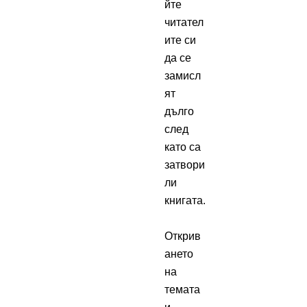
йте
читател
ите си
да се
замисл
ят
дълго
след
като са
затвори
ли
книгата.
Открив
ането
на
темата