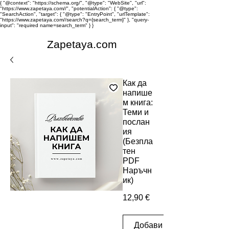
{ "@context": "https://schema.org/", "@type": "WebSite", "url":
"https://www.zapetaya.com//", "potentialAction": { "@type":
"SearchAction", "target": { "@type": "EntryPoint", "urlTemplate":
"https://www.zapetaya.com//search?q={search_term}" }, "query-
input": "required name=search_term" } }
Zapetaya.com
Как да
напише
м книга:
Теми и
послан
ия
(Безпла
тен
PDF
Наръчн
ик)
Цена
12,90 €
Добави