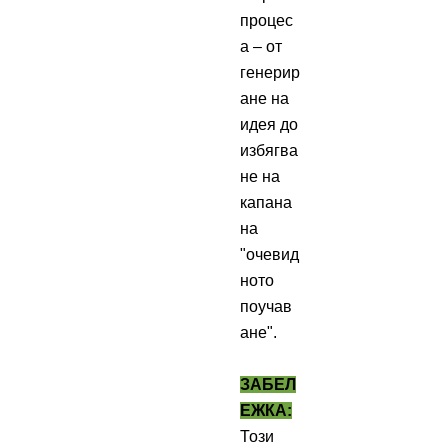
процес
а – от
генерир
ане на
идея до
избягва
не на
капана
на
"очевид
ното
поучав
ане".
ЗАБЕЛ
ЕЖКА:
Този