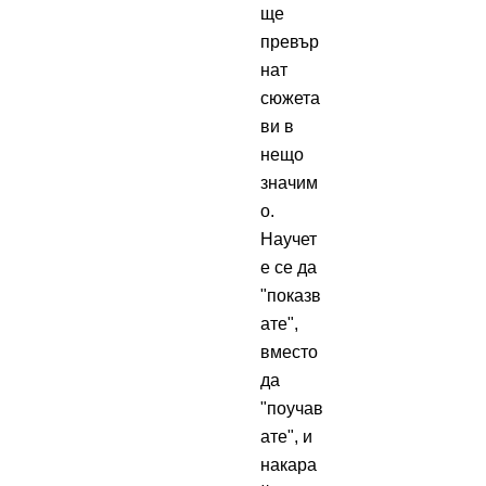
ще
превър
нат
сюжета
ви в
нещо
значим
о.
Научет
е се да
"показв
ате",
вместо
да
"поучав
ате", и
накара