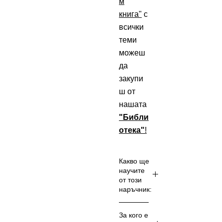
м
книга"
с
всички
теми
можеш
да
закупи
ш от
нашата
"Библи
отека"
!
Какво ще
научите
от този
наръчник:
Ключ
За кого е
овата