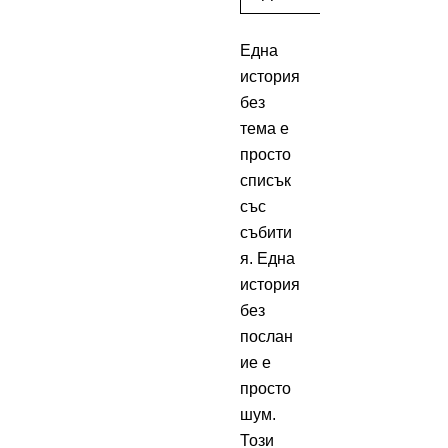
Една
история
без
тема е
просто
списък
със
събити
я. Една
история
без
послан
ие е
просто
шум.
Този