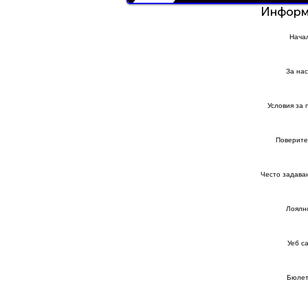
Информ
Нача
За нас
Условия за 
Поверите
Често задава
Лоялн
Уеб с
Бюлет