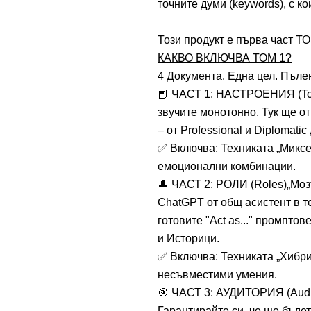
точните думи (keywords), с ко
Този продукт е първа част Т
КАКВО ВКЛЮЧВА ТОМ 1?
4 Документа. Една цел. Пъле
📕 ЧАСТ 1: НАСТРОЕНИЯ (Ton
звучите монотонно. Тук ще от
– от Professional и Diplomatic 
✅ Включва: Техниката „Миксе
емоционални комбинации.
🎩 ЧАСТ 2: РОЛИ (Roles)„Моз
ChatGPT от общ асистент в т
готовите "Act as..." промпто
и Историци.
✅ Включва: Техниката „Хибри
несъвместими умения.
🎯 ЧАСТ 3: АУДИТОРИЯ (Audi
Гарантирайте си, че ще бъде