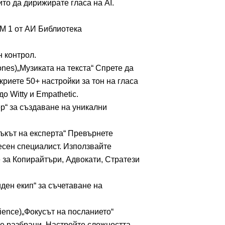
ито да дирижирате гласа на AI.
ОМ 1 от АИ Библиотека
н контрол.
es)„Музиката на текста“ Спрете да
криете 50+ настройки за тон на гласа
до Witty и Empathetic.
р“ за създаване на уникални
ъкът на експерта“ Превърнете
есен специалист. Използвайте
ве за Копирайтъри, Адвокати, Стратези
ден екип“ за съчетаване на
ence)„Фокусът на посланието“
те разбрани. Настройте сложността