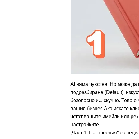
AI няма чувства. Но може да
подразбиране (Default), изку
безопасно и... скучно. Това е
вашия бизнес.Ако искате клие
четат вашите имейли или рек
настройките.
„Част 1: Настроения“ е специ