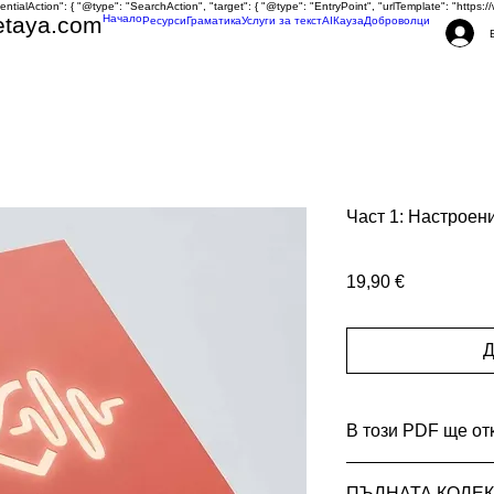
tentialAction": { "@type": "SearchAction", "target": { "@type": "EntryPoint", "urlTemplate": "http
etaya.com
Начало
Ресурси
Граматика
Услуги за текст
AI
Кауза
Доброволци
Част 1: Настроени
Цена
19,90 €
Д
В този PDF ще от
Над 50 професиона
ПЪЛНАТА КОЛЕК