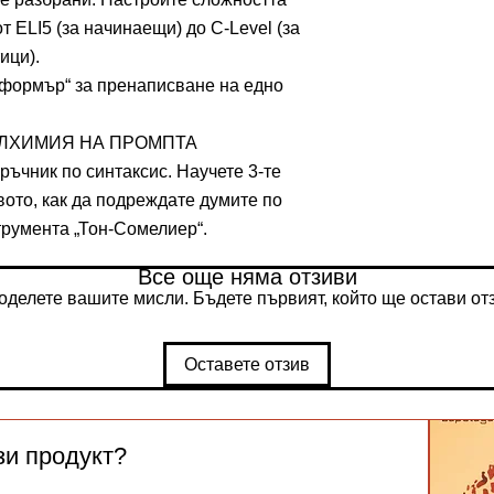
т ELI5 (за начинаещи) до C-Level (за
ици).
сформър“ за пренаписване на едно
АЛХИМИЯ НА ПРОМПТА
ръчник по синтаксис. Научете 3-те
ото, как да подреждате думите по
трумента „Тон-Сомелиер“.
Все още няма отзиви
оделете вашите мисли. Бъдете първият, който ще остави отз
Оставете отзив
зи продукт?