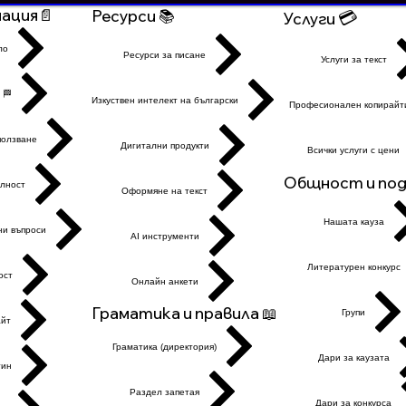
ация📄
Ресурси 📚
💳
Услуги
ло
Ресурси за писане
Услуги за текст
 🏁
Изкуствен интелект на български
Професионален копирайт
ползване
Дигитални продукти
Всички услуги с цени
Общност и подк
лност
Оформяне на текст
Нашата кауза
ни въпроси
AI инструменти
Литературен конкурс
ост
Онлайн анкети
Граматика и правила 📖
Групи
айт
Граматика (директория)
Дари за каузата
ин
Раздел запетая
Дари за конкурса