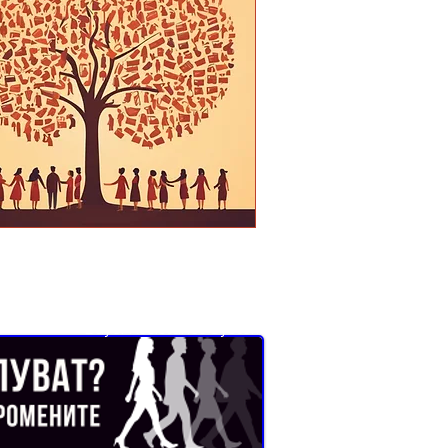
Бланка (формуляр) за молба
Бърз
Buyer Resistance System
преглед