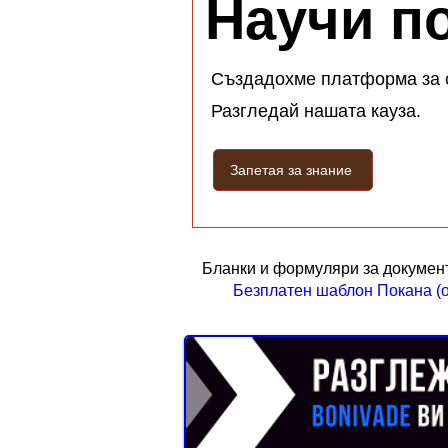
Научи п
Създадохме платформа за 
Разгледай нашата кауза.
Запетая за знание
Бланки и формуляри за докумен
Безплатен шаблон Покана (
Бърз
Реклама от Bonivade.com
преглед