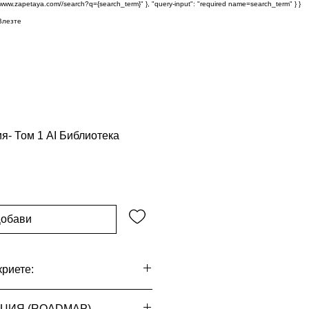
s://www.zapetaya.com//search?q={search_term}" }, "query-input": "required name=search_term" } }
Влезте
я- Том 1 АI Библиотекa
обави
криете:
лни настройки, разделени в 4
ЦИЯ (ROADMAP)