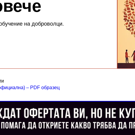
овече
обучение на доброволци.
ти
официална) – PDF образец