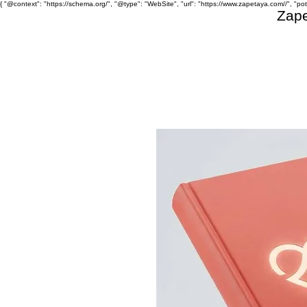
{ "@context": "https://schema.org/", "@type": "WebSite", "url": "https://www.zapetaya.com//", "po
Zap