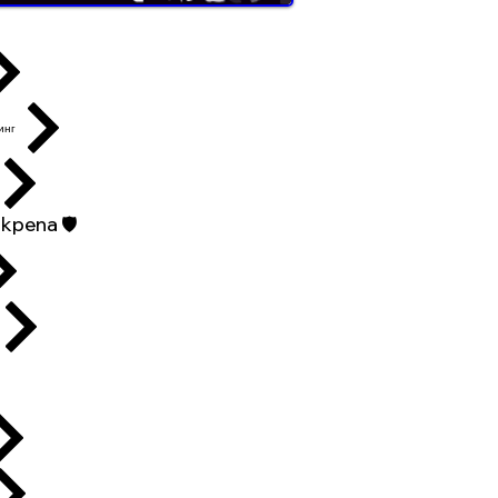
инг
репа 🛡️