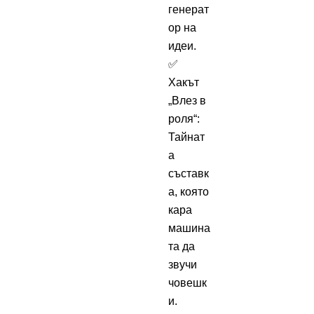
генерат
ор на
идеи.
✅
Хакът
„Влез в
роля“:
Тайнат
а
съставк
а, която
кара
машина
та да
звучи
човешк
и.