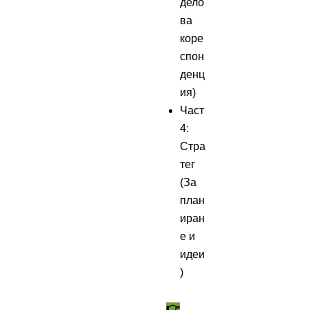
дело
ва
коре
спон
денц
ия)
Част
4:
Стра
тег
(За
план
иран
е и
идеи
)
👉