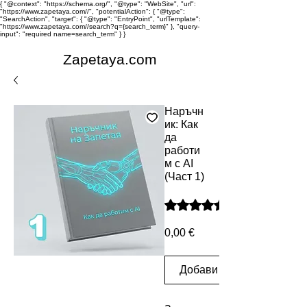
{ "@context": "https://schema.org/", "@type": "WebSite", "url":
"https://www.zapetaya.com//", "potentialAction": { "@type":
"SearchAction", "target": { "@type": "EntryPoint", "urlTemplate":
"https://www.zapetaya.com//search?q={search_term}" }, "query-
input": "required name=search_term" } }
Zapetaya.com
Наръчн
ик: Как
да
работи
м с AI
(Част 1)
Rating is 5.0 out of five star
Цена
0,00 €
Добави