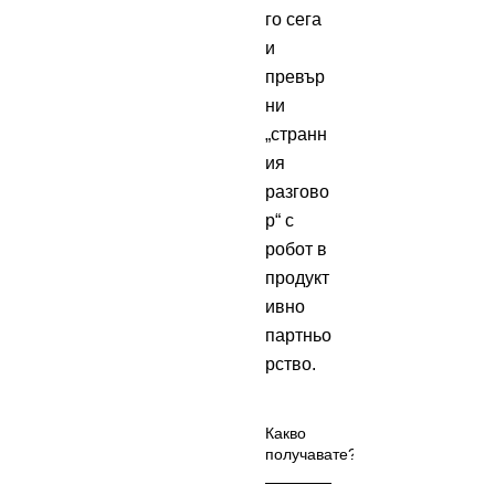
го сега
и
превър
ни
„странн
ия
разгово
р“ с
робот в
продукт
ивно
партньо
рство.
Какво
получавате?
Получав