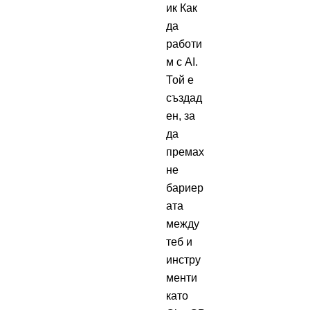
ик Как
да
работи
м с AI.
Той е
създад
ен, за
да
премах
не
бариер
ата
между
теб и
инстру
менти
като