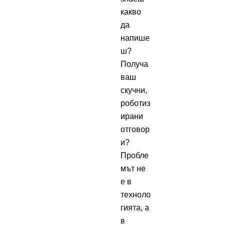
какво
да
напише
ш?
Получа
ваш
скучни,
роботиз
ирани
отговор
и?
Пробле
мът не
е в
техноло
гията, а
в