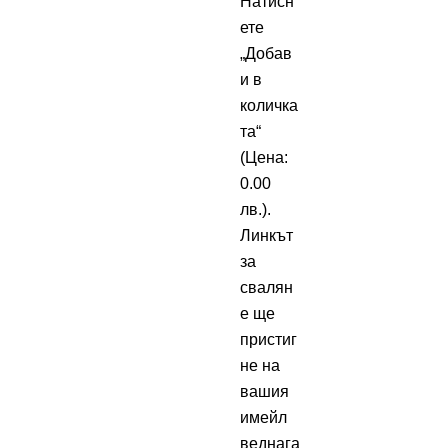
Натисн
ете
„Добав
и в
количка
та“
(Цена:
0.00
лв.).
Линкът
за
свалян
е ще
пристиг
не на
вашия
имейл
веднага