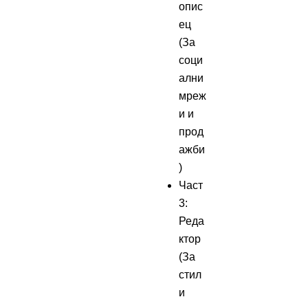
опис
ец
(За
соци
ални
мреж
и и
прод
ажби
)
Част
3:
Реда
ктор
(За
стил
и