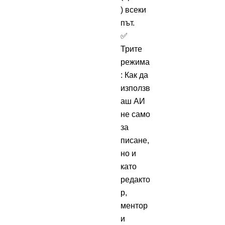
) всеки
път.
✅
Трите
режима
: Как да
използв
аш АИ
не само
за
писане,
но и
като
редакто
р,
ментор
и