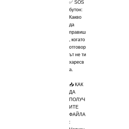
✅ SOS
бутон:
Какво
да
правиш
, когато
отговор
ът не ти
харесв
а.
📥 КАК
ДА
ПОЛУЧ
ИТЕ
ФАЙЛА
: