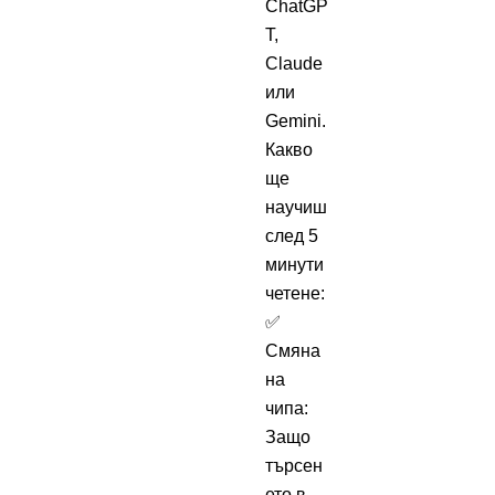
ChatGP
T,
Claude
или
Gemini.
Какво
ще
научиш
след 5
минути
четене:
✅
Смяна
на
чипа:
Защо
търсен
ето в