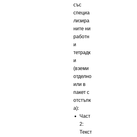
със
специа
лизира
ните ни
работн
и
тетрадк
и
(вземи
отделно
или в
пакет с
отстъпк
а):
Част
2:
Текст