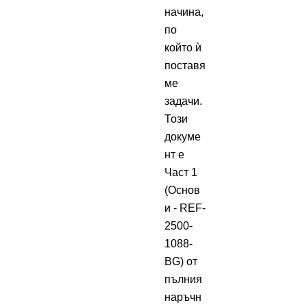
начина,
по
който ѝ
поставя
ме
задачи.
Този
докуме
нт е
Част 1
(Основ
и - REF-
2500-
1088-
BG) от
пълния
наръчн