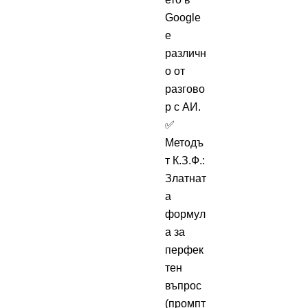
Google
е
различн
о от
разгово
р с АИ.
✅
Методъ
т К.З.Ф.:
Златнат
а
формул
а за
перфек
тен
въпрос
(промпт