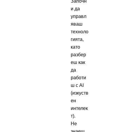
Започн
и да
управл
яваш
техноло
гията,
като
разбер
еш как
да
работи
ш с AI
(изкуств
ен
интелек
т).
Не
знаеш