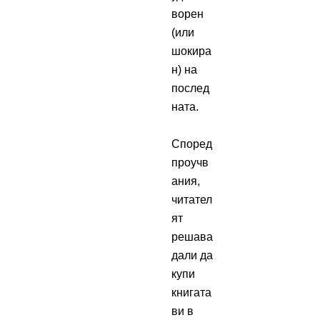
ворен
(или
шокира
н) на
послед
ната.
Според
проучв
ания,
читател
ят
решава
дали да
купи
книгата
ви в