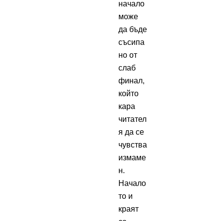
начало
може
да бъде
съсипа
но от
слаб
финал,
който
кара
читател
я да се
чувства
измаме
н.
Начало
то и
краят