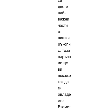
са
двете
най-
важни
части
от
вашия
ръкопи
с. Този
наръчн
ик ще
ви
покаже
как да
ги
овладе
ете.
Вземет