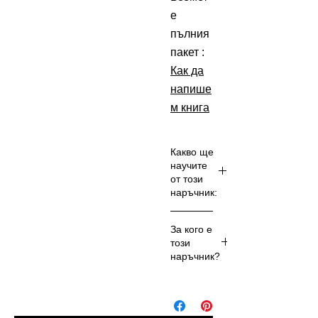
е
пълния
пакет :
Как да
напише
м книга
Какво ще
научите
от този
наръчник:
Техни
За кого е
ки за
този
"Куки
наръчник?
чка" –
Как
За
да
автор
започ
и,