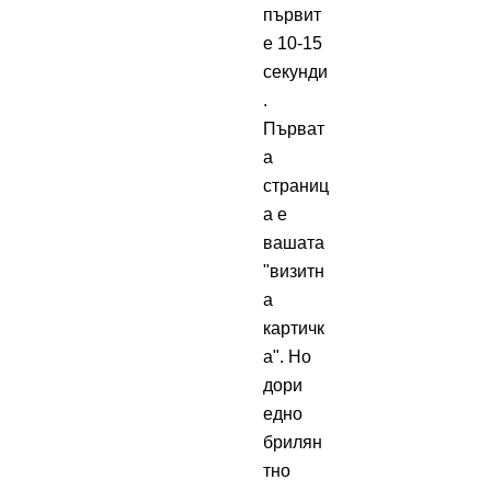
първит
е 10-15
секунди
.
Първат
а
страниц
а е
вашата
"визитн
а
картичк
а". Но
дори
едно
брилян
тно