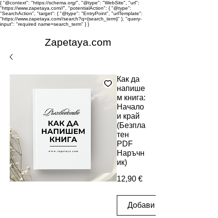
{ "@context": "https://schema.org/", "@type": "WebSite", "url":
"https://www.zapetaya.com//", "potentialAction": { "@type":
"SearchAction", "target": { "@type": "EntryPoint", "urlTemplate":
"https://www.zapetaya.com//search?q={search_term}" }, "query-
input": "required name=search_term" } }
Zapetaya.com
Как да
напише
м книга:
Начало
и край
(Безпла
тен
PDF
Наръчн
ик)
Цена
12,90 €
Добави