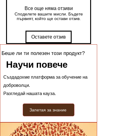
нете
които
Все още няма отзиви
с
се
Споделете вашите мисли. Бъдете
дейст
взира
първият, който ще остави отзив.
вие,
т в
мист
празн
Оставете отзив
ерия,
ия
силе
лист
н
и се
Беше ли ти полезен този продукт?
диал
чудят
Научи повече
ог
"Как
или
да
Създадохме платформа за обучение на
емоц
започ
иона
на?".
доброволци.
лен
За
Разгледай нашата кауза.
удар.
писат
Съве
ели,
Запетая за знание
ти
които
споре
са
д
стигн
жанр
али