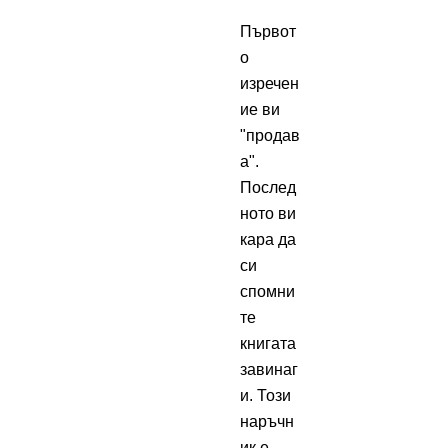
Първот
о
изречен
ие ви
"продав
а".
Послед
ното ви
кара да
си
спомни
те
книгата
завинаг
и. Този
наръчн
ик е