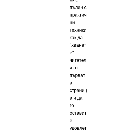
пълен с
практич
ни
техники
как да
"хванет
е"
читател
я от
първат
а
страниц
а и да
го
оставит
е
удовлет