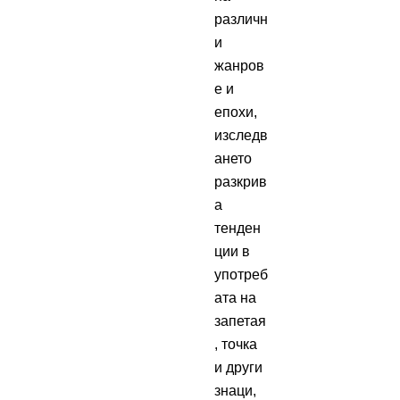
различн
и
жанров
е и
епохи,
изследв
ането
разкрив
а
тенден
ции в
употреб
ата на
запетая
, точка
и други
знаци,