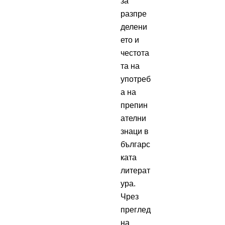
за
разпре
делени
ето и
честота
та на
употреб
а на
препин
ателни
знаци в
българс
ката
литерат
ура.
Чрез
преглед
на