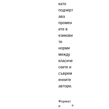
като
подчерт
ава
промен
ите в
езикови
те
норми
между
класиче
ските и
съврем
енните
автори.
Формат
и