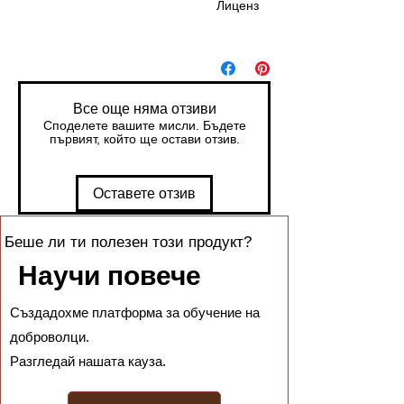
Лиценз
Формат:
ODT
(Open
Docume
Все още няма отзиви
nt Text),
Споделете вашите мисли. Бъдете
част от
първият, който ще остави отзив.
стандар
та Open
Оставете отзив
Docume
nt
Format
Беше ли ти полезен този продукт?
(ODF),
Научи повече
който
осигуря
Създадохме платформа за обучение на
ва
висока
доброволци.
съвмест
Разгледай нашата кауза.
имост и
лесно