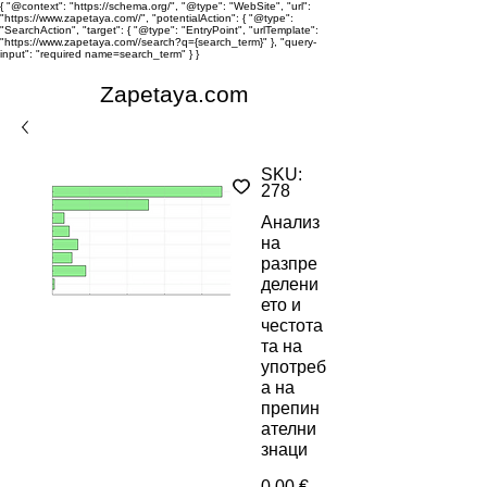
{ "@context": "https://schema.org/", "@type": "WebSite", "url":
"https://www.zapetaya.com//", "potentialAction": { "@type":
"SearchAction", "target": { "@type": "EntryPoint", "urlTemplate":
"https://www.zapetaya.com//search?q={search_term}" }, "query-
input": "required name=search_term" } }
Zapetaya.com
SKU:
278
Анализ
на
разпре
делени
ето и
честота
та на
употреб
а на
препин
ателни
знаци
Цена
0,00 €