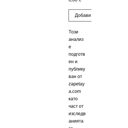
Добави
Този
анализ
е
подготв
ен и
публику
ван от
zapetay
a.com
като
част от
изследв
анията