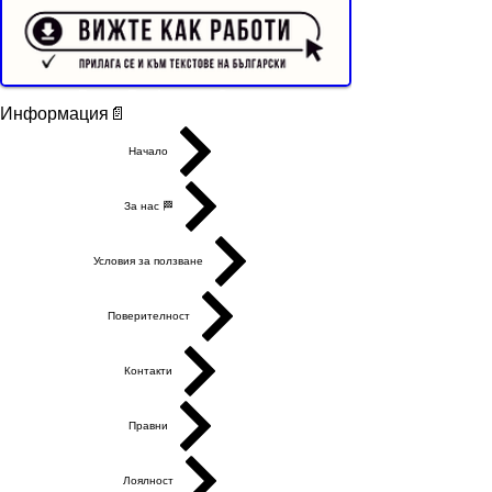
Buyer Resistance System
Информация📄
Начало
За нас 🏁
Условия за ползване
Поверителност
Контакти
Правни
Лоялност