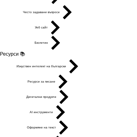
Често задавани въпроси
Уеб сайт
Бюлетин
Ресурси 📚
Изкуствен интелект на български
Ресурси за писане
Дигитални продукти
AI инструменти
Оформяне на текст