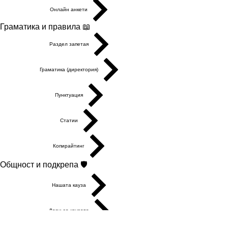
Онлайн анкети
Граматика и правила 📖
Раздел запетая
Граматика (директория)
Пунктуация
Статии
Копирайтинг
Общност и подкрепа 🛡️
Нашата кауза
Дари за каузата