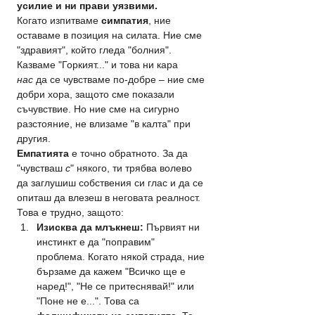
усилие и ни прави уязвими.
Когато изпитваме 
симпатия
, ние 
оставаме в позиция на силата. Ние сме 
"здравият", който гледа "болния". 
Казваме "Горкият..." и това ни кара 
нас
 да се чувстваме по-добре – ние сме 
добри хора, защото сме показали 
съчувствие. Но ние сме на сигурно 
разстояние, не влизаме "в калта" при 
другия.
Емпатията
 е точно обратното. За да 
"чувстваш 
с
" някого, ти трябва волево 
да заглушиш собствения си глас и да се 
опиташ да влезеш в неговата реалност. 
Това е трудно, защото:
Изисква да млъкнеш:
 Първият ни 
инстинкт е да "поправим" 
проблема. Когато някой страда, ние 
бързаме да кажем "Всичко ще е 
наред!", "Не се притеснявай!" или 
"Поне не е...". Това са 