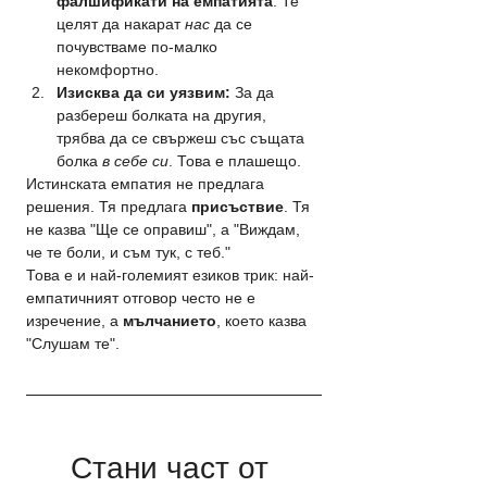
фалшификати на емпатията
. Те 
целят да накарат 
нас
 да се 
почувстваме по-малко 
некомфортно.
Изисква да си уязвим:
 За да 
разбереш болката на другия, 
трябва да се свържеш със същата 
болка 
в себе си
. Това е плашещо.
Истинската емпатия не предлага 
решения. Тя предлага 
присъствие
. Тя 
не казва "Ще се оправиш", а "Виждам, 
че те боли, и съм тук, с теб."
Това е и най-големият езиков трик: най-
емпатичният отговор често не е 
изречение, а 
мълчанието
, което казва 
"Слушам те".
Стани част от 