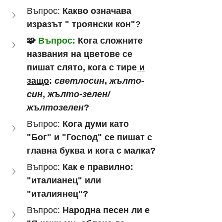
Въпрос: 
Какво означава 
изразът " троянски кон"?
🧩
 Въпрос:
 Кога сложните 
названия на цветове се 
пишат слято, кога с тире
 и
защо
: 
светлосин
, 
жълто-
син
, 
жълто-зелен/
жълтозелен
?
Въпрос: 
Кога думи като 
"Бог" и "Господ" се пишат с 
главна буква и кога с малка?
Въпрос: 
Как е правилно: 
"италианец" или 
"италиянец"?
Въпрос:
 Народна песен ли е 