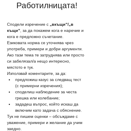
Работилницата!
Сподели изречение с 
„вкъщи“/„в 
къщи“
, за да покажем кога е наречие и 
кога е предложно съчетание.
Езиковата норма се уточнява чрез 
употреба, примери и добри аргументи. 
Ако тази тема те затруднява или просто 
си забелязал/а нещо интересно, 
мястото е тук.
Използвай коментарите, за да:
предложиш казус за следващ тест 
(с примерни изречения);
споделиш наблюдение за честа 
грешка или колебание;
зададеш въпрос, който искаш да 
включим като задача с обяснение.
Тук не пишем оценки – обсъждаме с 
уважение, примери и желание да учим 
заедно.