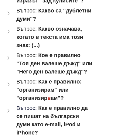
изразът "зад кулисите"?
Въпрос: 
Какво са "дублетни 
думи"?
Въпрос: 
Какво означава, 
когато в текста има този 
знак: (...)
Въпрос: 
Кое е правилно 
"Тоя ден валеше дъжд" или 
"Него ден валеше дъжд"?
Въпрос: 
Как е правилно: 
"организирам" или 
"организир
в
ам"?
Въпрос:
Как е правилно да 
се пишат на български 
думи като e-mail, iPod и 
iPhone?