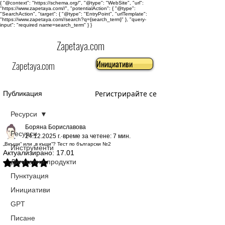
{ "@context": "https://schema.org/", "@type": "WebSite", "url":
"https://www.zapetaya.com//", "potentialAction": { "@type":
"SearchAction", "target": { "@type": "EntryPoint", "urlTemplate":
"https://www.zapetaya.com//search?q={search_term}" }, "query-
input": "required name=search_term" } }
Zapetaya.com
Инициативи
Zapetaya.com
Регистрирайте се
Публикация
Ресурси
Боряна Бориславова
Ресурси
24.12.2025 г.
време за четене: 7 мин.
„Вкъщи“ или „в къщи“? Тест по български №2
Инструменти
Актуализирано:
17.01
Дигитални продукти
Оценено с NaN от 5 звезди.
Пунктуация
Инициативи
GPT
Писане