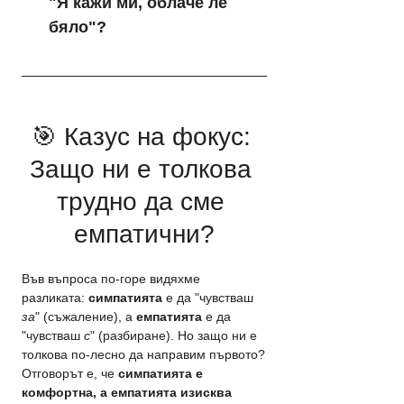
"Я кажи ми, облаче ле 
бяло"?
🎯 Казус на фокус: 
Защо ни е толкова 
трудно да сме 
емпатични?
Във въпроса по-горе видяхме 
разликата: 
симпатията
 е да "чувстваш 
за
" (съжаление), а 
емпатията
 е да 
"чувстваш 
с
" (разбиране). Но защо ни е 
толкова по-лесно да направим първото?
Отговорът е, че 
симпатията е 
комфортна, а емпатията изисква 