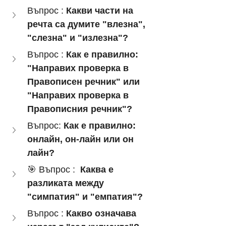
Въпрос : 
Какви части на 
речта са думите "влезна", 
"слезна" и "излезна"?
Въпрос : 
Как е правилно: 
"Направих проверка в 
Правописен речник" или 
"Направих проверка в 
Правописния речник"?
Въпрос: 
Как е правилно: 
онлайн, он-лайн или он 
лайн?
🎯 Въпрос :  
Каква е 
разликата между 
"симпатия" и "емпатия"?
Въпрос : 
Какво означава 