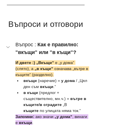
Въпроси и отговори
Въпрос : 
Как е правилно: 
"вкъщи" или "в къщи"?
И двете :) „Вкъщи“
 е „у дома“ 
(слято), а 
„в къщи“
 означава „вътре в 
къщите“ (разделно).
вкъщи
 (наречие) = 
у дома
 / „Цял 
ден съм 
вкъщи
.“
в къщи
 (предлог + 
съществително, мн.ч.) = 
вътре в 
къщите/в сградите
 „В 
къщите
 по улицата няма ток.“
Запомни:
 ако значи 
„у дома“
, винаги 
е 
вкъщи
.