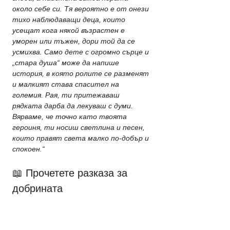
около себе си. Тя вероятно е от онези 
тихо наблюдаващи деца, които 
усещат кога някой възрастен е 
уморен или тъжен, дори той да се 
усмихва. Само дете с огромно сърце и 
„стара душа“ може да напише 
история, в която ролите се разменят 
и малкият става спасител на 
големия. Рая, ти притежаваш 
рядката дарба да лекуваш с думи. 
Вярваме, че точно като твоята 
героиня, ти носиш светлина и песен, 
които правят света малко по-добър и 
спокоен.“
📖 Прочетете разказа за 
добрината