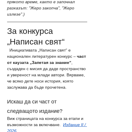
прякото време, както е започнал 
разказът: "Жеро закопча", "Жеро 
излезе".)
За конкурса 
„Написан свят“
  Инициативата „Написан свят“ е 
национален литературен конкурс – 
част 
от каузата „Запетая за знание“
, 
създаден с мисия да даде пространство 
и увереност на млади автори. Вярваме, 
че всяко дете носи история, която 
заслужава да бъде прочетена.
Искаш да си част от 
следващото издание?
Виж страницата на конкурса за етапи и 
възможности за включване. 
Издание II / 
2026