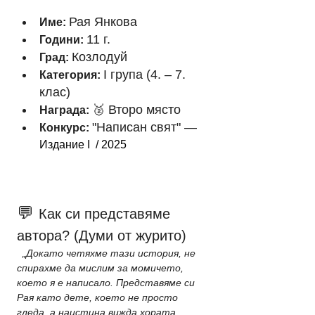
Рая Янкова
Име:
11 г.
Години:
Козлодуй
Град:
I група (4. – 7. 
Категория:
клас)
🥈 Второ място
Награда:
"Написан свят" — 
Конкурс:
Издание I  / 2025
💬 
Как си представяме 
автора? (Думи от журито)
  „Докато четяхме тази история, не 
спирахме да мислим за момичето, 
което я е написало. Представяме си 
Рая като дете, което не просто 
гледа, а наистина вижда хората 