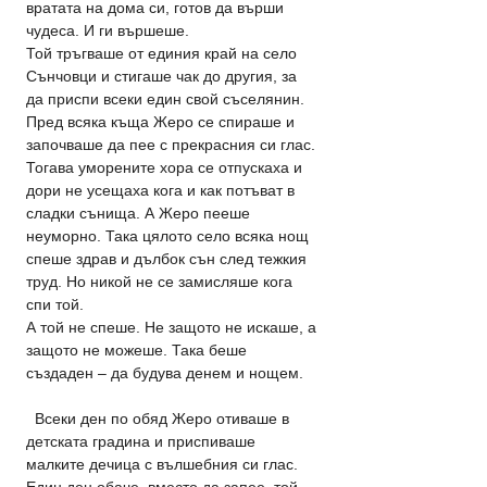
вратата на дома си, готов да върши 
чудеса. И ги вършеше.
Той тръгваше от единия край на село 
Сънчовци и стигаше чак до другия, за 
да приспи всеки един свой съселянин. 
Пред всяка къща Жеро се спираше и 
започваше да пее с прекрасния си глас. 
Тогава уморените хора се отпускаха и 
дори не усещаха кога и как потъват в 
сладки сънища. А Жеро пееше 
неуморно. Така цялото село всяка нощ 
спеше здрав и дълбок сън след тежкия 
труд. Но никой не се замисляше кога 
спи той.
А той не спеше. Не защото не искаше, а 
защото не можеше. Така беше 
създаден – да будува денем и нощем.
  Всеки ден по обяд Жеро отиваше в 
детската градина и приспиваше 
малките дечица с вълшебния си глас. 
Един ден обаче, вместо да запее, той 