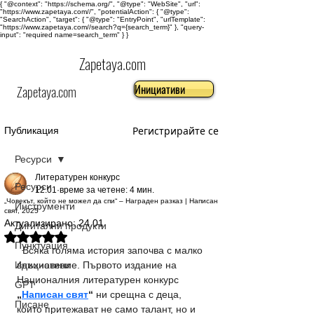
{ "@context": "https://schema.org/", "@type": "WebSite", "url":
"https://www.zapetaya.com//", "potentialAction": { "@type":
"SearchAction", "target": { "@type": "EntryPoint", "urlTemplate":
"https://www.zapetaya.com//search?q={search_term}" }, "query-
input": "required name=search_term" } }
Zapetaya.com
Инициативи
Zapetaya.com
Регистрирайте се
Публикация
Ресурси
Литературен конкурс
Ресурси
12.01
време за четене: 4 мин.
„Човекът, който не можел да спи“ – Награден разказ | Написан
Инструменти
свят, 2025
Актуализирано:
24.01
Дигитални продукти
Оценено с NaN от 5 звезди.
Пунктуация
  Всяка голяма история започва с малко 
Инициативи
вдъхновение. Първото издание на 
Националния литературен конкурс 
GPT
„
Написан свят
“
 ни срещна с деца, 
Писане
които притежават не само талант, но и 