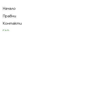
Начало
Правни
Контакти
FAQ
© 2026 Zapetaya.com
Реклама от Bonivade.com