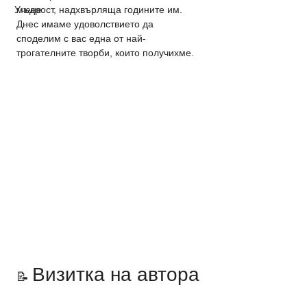
Учене
мъдрост, надхвърляща годините им.
Днес имаме удоволствието да 
споделим с вас една от най-
трогателните творби, които получихме.
Визитка на автора
📝 