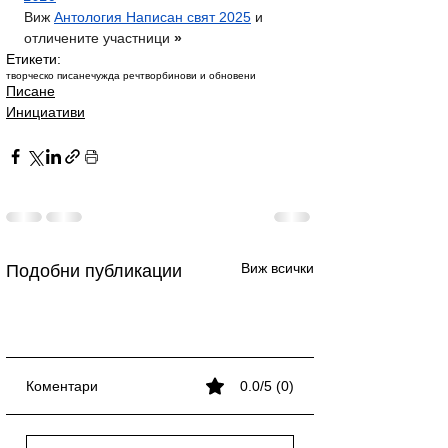
Виж 
Антология Написан свят 2025
 и 
отличените участници
 »
Етикети:
творческо писане
чужда реч
творби
нови и обновени
Писане
Инициативи
Виж всички
Подобни публикации
Коментари
0.0/5 (0)