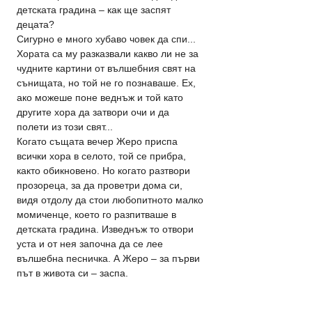
детската градина – как ще заспят 
децата?
Сигурно е много хубаво човек да спи... 
Хората са му разказвали какво ли не за 
чудните картини от вълшебния свят на 
сънищата, но той не го познаваше. Ех, 
ако можеше поне веднъж и той като 
другите хора да затвори очи и да 
полети из този свят...
Когато същата вечер Жеро приспа 
всички хора в селото, той се прибра, 
както обикновено. Но когато разтвори 
прозореца, за да проветри дома си, 
видя отдолу да стои любопитното малко 
момиченце, което го разпитваше в 
детската градина. Изведнъж то отвори 
уста и от нея започна да се лее 
вълшебна песничка. А Жеро – за първи 
път в живота си – заспа.