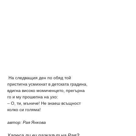
 На следващия ден по обяд той 
пристигна усмихнат в детската градина, 
вдигна високо момиченцето, прегърна 
го и му прошепна на ухо:
– О, ти, мъниче! Не знаеш всъщност 
колко си голяма!
автор: Рая Янкова
Хареса ли ви разказът на Рая?