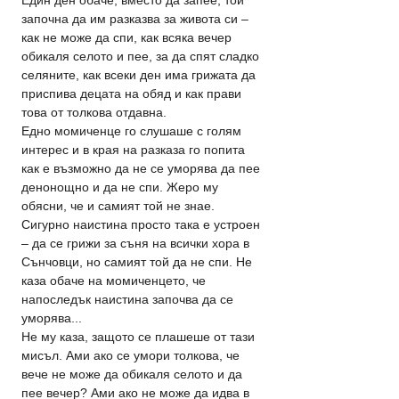
започна да им разказва за живота си – 
как не може да спи, как всяка вечер 
обикаля селото и пее, за да спят сладко 
селяните, как всеки ден има грижата да 
приспива децата на обяд и как прави 
това от толкова отдавна.
Едно момиченце го слушаше с голям 
интерес и в края на разказа го попита 
как е възможно да не се уморява да пее 
денонощно и да не спи. Жеро му 
обясни, че и самият той не знае. 
Сигурно наистина просто така е устроен 
– да се грижи за съня на всички хора в 
Сънчовци, но самият той да не спи. Не 
каза обаче на момиченцето, че 
напоследък наистина започва да се 
уморява...
Не му каза, защото се плашеше от тази 
мисъл. Ами ако се умори толкова, че 
вече не може да обикаля селото и да 
пее вечер? Ами ако не може да идва в 