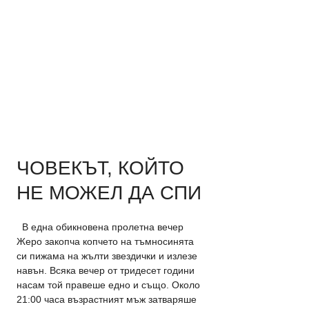
ЧОВЕКЪТ, КОЙТО 
НЕ МОЖЕЛ ДА СПИ
  В една обикновена пролетна вечер 
Жеро закопча копчето на тъмносинята 
си пижама на жълти звездички и излезе 
навън. Всяка вечер от тридесет години 
насам той правеше едно и също. Около 
21:00 часа възрастният мъж затваряше 