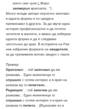
което сме чули (
„Жеро 
затворил
 вратата...“
).
Много млади автори неусетно започват 
в едната форма и по средата 
преминават в другата. За да звучи една 
история професионално и да потопи 
читателя в магията, е важно да изберем 
едната форма и да я следваме 
неотлъчно до края. В историята на Рая 
ние избрахме формата на 
свидетеля
, 
за да преживеем всичко заедно с героя.
Пример: 
Оригинал:
 ...той 
започнал
 да им 
разказва... Едно момиченце го 
слушало
 с голям интерес и в края на 
разказа му го 
попитало
...
Редакция:
 ...той 
започна
 да им 
разказва... Едно момиченце го 
слушаше
 с голям интерес и в края на 
разказа го 
попита
... 
(Върнахме го в 