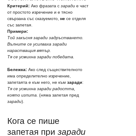
Критерий:
 Ако фразата с 
заради
 е част 
от простото изречение и е тясно 
свързана със сказуемото, 
не
 се отделя 
със запетая.
Примери:
Той закъсня заради задръстването.
Вълните се усилваха заради 
нарастващия вятър.
Тя се усмихна заради победата.
Бележка:
 Ако след съществителното 
има определително изречение, 
запетаята е към него, не към 
заради
: 
Тя се усмихна заради радостта, 
която изпита. 
(няма запетая пред 
заради
).
Кога се пише 
запетая при 
заради