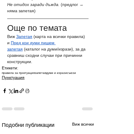
Не отидох заради дъжда.
 (предлог → 
няма запетая)
Още по темата
Виж 
Запетая
 (карта на всички правила) 
и 
Пред кои думи пишем 
запетая
 (каталог на думи/изрази), за да 
сравниш сходни случаи при причинни 
конструкции.
Етикети:
правила за пунктуация
запетая
думи и изрази
съюзи
Пунктуация
Виж всички
Подобни публикации