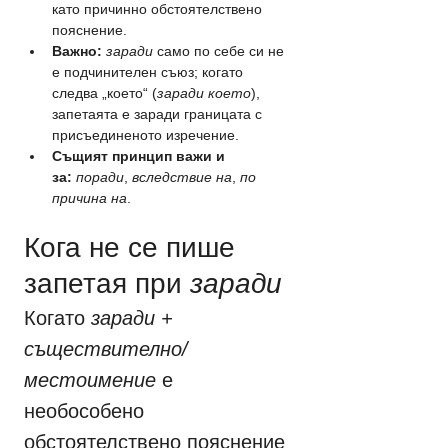
като причинно обстоятелствено 
пояснение.
Важно:
заради
 само по себе си не 
е подчинителен съюз; когато 
следва „което“ (
заради което
), 
запетаята е заради границата с 
присъединеното изречение.
Същият принцип важи и 
за:
поради
, 
вследствие на
, 
по 
причина на
.
Кога не се пише 
запетая при 
заради
Когато 
заради + 
съществително/
местоимение
 е 
необособено 
обстоятелствено пояснение