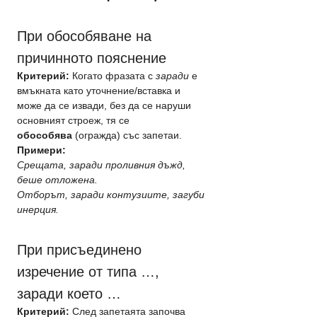
При обособяване на 
причинното пояснение
Критерий:
 Когато фразата с 
заради
 е 
вмъкната като уточнение/вставка и 
може да се извади, без да се наруши 
основният строеж, тя се 
обособява
 (огражда) със запетаи.
Примери:
Срещата, заради проливния дъжд, 
беше отложена.
Отборът, заради контузиите, загуби 
инерция.
При присъединено 
изречение от типа …, 
заради което …
Критерий:
 След запетаята започва 