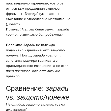
присъединено изречение, което се 
отнася към предходния смислов 
фрагмент. „Заради“ тук е част от 
съчетание с относително местоимение 
(„което“).
Пример:
Пътят беше залят, заради 
което не можахме да продължим.
Бележка:
Заради
 не въвежда 
подчинено изречение като 
защото/
понеже
. При 
…, заради което …
запетаята маркира границата с 
присъединеното изречение, а не стои 
пред предлога
 като автоматично 
правило.
Сравнение: 
заради
vs. 
защото/понеже
Не отидох, защото валеше.
 (съюз → 
има запетая)