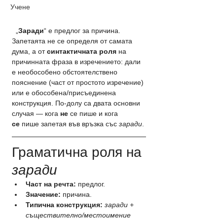
Учене
  „
Заради
“ е предлог за причина. 
Запетаята не се определя от самата 
дума, а от 
синтактичната роля
 на 
причинната фраза в изречението: дали 
е необособено обстоятелствено 
пояснение (част от простото изречение) 
или е обособена/присъединена 
конструкция. По-долу са двата основни 
случая — кога 
не
 се пише и кога 
се
 пише запетая във връзка със 
заради
.
Граматична роля на 
заради
Част на речта:
 предлог.
Значение:
 причина.
Типична конструкция:
заради + 
съществително/местоимение