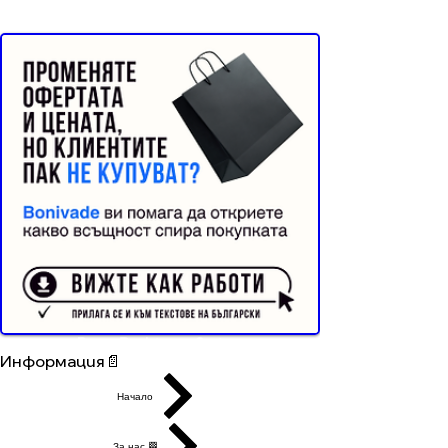
Реклама от Bonivade.com
Buyer Resistance System
Информация📄
Начало
За нас 🏁