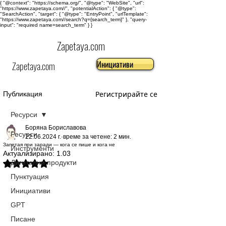
{ "@context": "https://schema.org/", "@type": "WebSite", "url":
"https://www.zapetaya.com//", "potentialAction": { "@type":
"SearchAction", "target": { "@type": "EntryPoint", "urlTemplate":
"https://www.zapetaya.com//search?q={search_term}" }, "query-
input": "required name=search_term" } }
Zapetaya.com
Инициативи
Zapetaya.com
Регистрирайте се
Публикация
Ресурси
Боряна Бориславова
Ресурси
22.06.2024 г.
време за четене: 2 мин.
Запетая при заради — кога се пише и кога не
Инструменти
Актуализирано:
1.03
Дигитални продукти
Оценено с NaN от 5 звезди.
Пунктуация
Инициативи
GPT
Писане