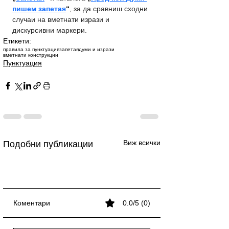
пишем запетая
“
, за да сравниш сходни 
случаи на вметнати изрази и 
дискурсивни маркери.
Етикети:
правила за пунктуация
запетая
думи и изрази
вметнати конструкции
Пунктуация
Виж всички
Подобни публикации
Коментари
0.0/5 (0)