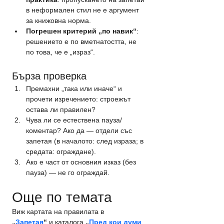
в неформален стил не е аргумент 
за книжовна норма.
Погрешен критерий „по навик“
: 
решението е по вметнатостта, не 
по това, че е „израз“.
Бърза проверка
Премахни „така или иначе“ и 
прочети изречението: строежът 
остава ли правилен?
Чува ли се естествена пауза/
коментар? Ако да — отдели със 
запетая (в началото: след израза; в 
средата: ограждане).
Ако е част от основния изказ (без 
пауза) — не го ограждай.
Още по темата
Виж картата на правилата в 
„
Запетая
“
 и каталога 
„
Пред кои думи 