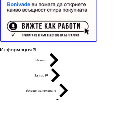
Buyer Resistance System
Информация📄
Начало
За нас 🏁
Условия за ползване
Поверителност
Контакти