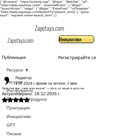
{ "@context": "https://schema.org/", "@type": "WebSite", "url":
"https://www.zapetaya.com//", "potentialAction": { "@type":
"SearchAction", "target": { "@type": "EntryPoint", "urlTemplate":
"https://www.zapetaya.com//search?q={search_term}" }, "query-
input": "required name=search_term" } }
Zapetaya.com
Инициативи
Zapetaya.com
Регистрирайте се
Публикация
Ресурси
Редактор
Ресурси
1.07.2024 г.
време за четене: 2 мин.
Запетая при „така или иначе“ — кога се пише и кога не
Инструменти
Актуализирано:
18.12.2025 г.
Дигитални продукти
Оценено с NaN от 5 звезди.
Пунктуация
Инициативи
GPT
Писане