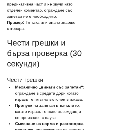
предикативна част и не звучи като 
отделен коментар, ограждане със 
запетаи не е необходимо.
Пример:
 Тя така или иначе знаеше 
отговора.
Чести грешки и 
бърза проверка (30 
секунди)
Чести грешки
Механично „винаги със запетаи“
: 
ограждане в средата дори когато 
изразът е плътно включен в изказа.
Пропуск на запетая в началото
, 
когато изразът е ясно въвеждащ и 
се произнася с пауза.
Смесване на норма и разговорна 
практика
: пропускането на запетаи 