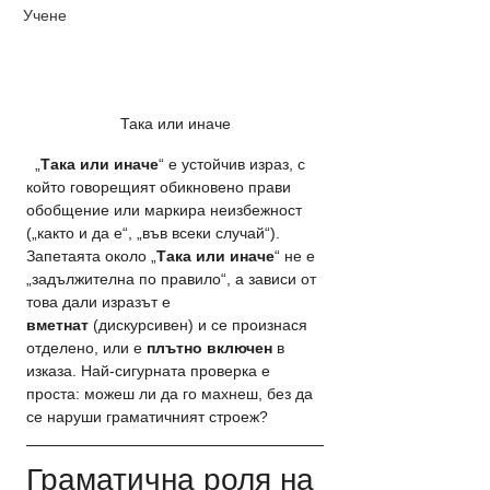
Учене
Така или иначе
  „
Така или иначе
“ е устойчив израз, с 
който говорещият обикновено прави 
обобщение или маркира неизбежност 
(„както и да е“, „във всеки случай“). 
Запетаята около „
Така или иначе
“ не е 
„задължителна по правило“, а зависи от 
това дали изразът е 
вметнат
 (дискурсивен) и се произнася 
отделено, или е 
плътно включен
 в 
изказа. Най-сигурната проверка е 
проста: можеш ли да го махнеш, без да 
се наруши граматичният строеж?
Граматична роля на 