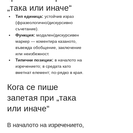
„така или иначе“
Тип единица:
 устойчив израз 
(фразеологично/дискурсивно 
съчетание).
Функция:
 модален/дискурсивен 
маркер — коментира казаното, 
въвежда обобщение, заключение 
или неизбежност.
Типични позиции:
 в началото на 
изречението; в средата като 
вметнат елемент; по-рядко в края.
Кога се пише 
запетая при „така 
или иначе“
В началото на изречението, 