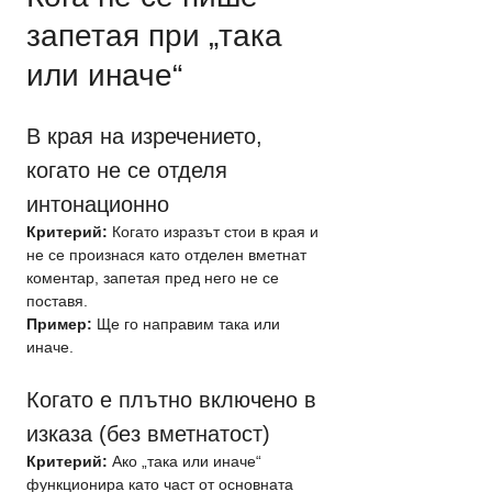
запетая при „така 
или иначе“
В края на изречението, 
когато не се отделя 
интонационно
Критерий:
 Когато изразът стои в края и 
не се произнася като отделен вметнат 
коментар, запетая пред него не се 
поставя.
Пример:
 Ще го направим така или 
иначе.
Когато е плътно включено в 
изказа (без вметнатост)
Критерий:
 Ако „така или иначе“ 
функционира като част от основната 