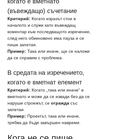
когато е вметнато 
(въвеждащо) съчетание
Критерий:
 Когато изразът стои в 
началото и служи като въвеждащ 
коментар към последващото изречение, 
след него обикновено има пауза и се 
пише запетая.
Пример:
 Така или иначе, ще се наложи 
да се справим с проблема.
В средата на изречението, 
когато е вметнат елемент
Критерий:
 Когато „така или иначе“ е 
вметнато и може да се извади без да се 
наруши строежът, се 
огражда
 със 
запетаи.
Пример:
 Проектът, така или иначе, 
трябва да бъде завършен навреме.
Кога не се пише 