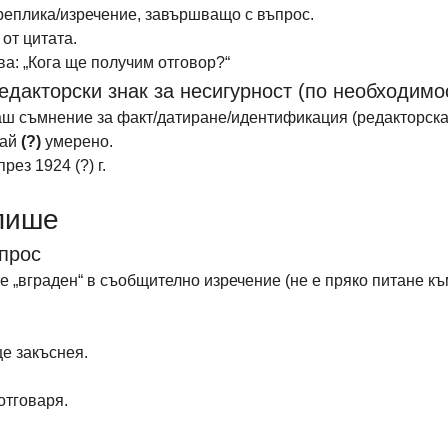
реплика/изречение, завършващо с въпрос. 
 от цитата.
ва: „Кога ще получим отговор?“
редакторски знак за несигурност (по необходимо
аш съмнение за факт/датиране/идентификация (редакторска 
ай 
(?)
 умерено.
рез 1924 (?) г.
 пише
ъпрос
е „вграден“ в съобщително изречение (не е пряко питане къ
е закъснея.
отговаря.