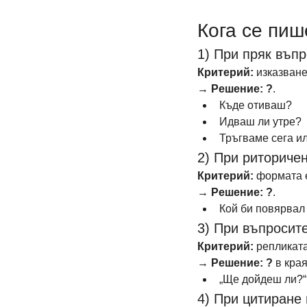
Кога се пиш
1) При пряк въпр
Критерий:
 изказван
→ 
Решение:
?
.
Къде отиваш?
Идваш ли утре?
Тръгваме сега и
2) При риториче
Критерий:
 формата е
→ 
Решение:
?
.
Кой би повярвал
3) При въпросите
Критерий:
 репликата
→ 
Решение:
?
 в кра
„Ще дойдеш ли?“
4) При цитиране