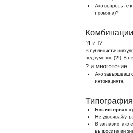
Ако въпросът е к
промяна)?
Комбинации
?! и !?
В публицистични/худ
недоумение (
?!
). В 
? и многоточие
Ако завършваш с 
интонацията.
Типография
Без интервал п
Не удвоявай/утро
В заглавие, ако 
въпросителен зн