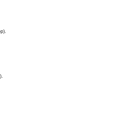
р). 
. 