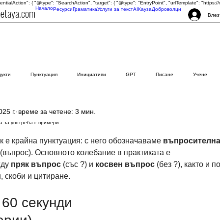
tentialAction": { "@type": "SearchAction", "target": { "@type": "EntryPoint", "urlTemplate": "http
petaya.com
Начало
Ресурси
Граматика
Услуги за текст
AI
Кауза
Доброволци
Влез
дукти
Пунктуация
Инициативи
GPT
Писане
Учене
025 г.
време за четене: 3 мин.
а за употреба с примери
зди.
ак е крайна пунктуация: с него обозначаваме 
въпросителна
 (въпрос). Основното колебание в практиката е 
ду 
пряк въпрос
 (със ?) и 
косвен въпрос
 (без ?), както и 
, скоби и цитиране.
60 секунди 