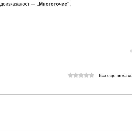
недоизказаност — 
„Многоточие“
.
Оценено с 0 от 5 звезди.
Все още няма о
Как да учим по-ефективно
— техники за ефективно