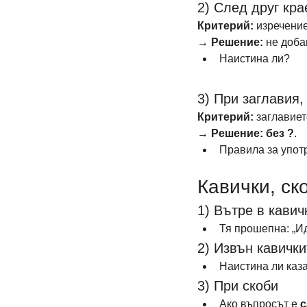
2) След друг кра
Критерий:
 изречени
→ 
Решение:
 не доба
Наистина ли?
3) При заглавия,
Критерий:
 заглавиет
→ 
Решение:
без ?
.
Правила за упот
Кавички, ск
1) Вътре в кавич
Тя прошепна: „И
2) Извън кавички
Наистина ли каз
3) При скоби
Ако въпросът е 
с