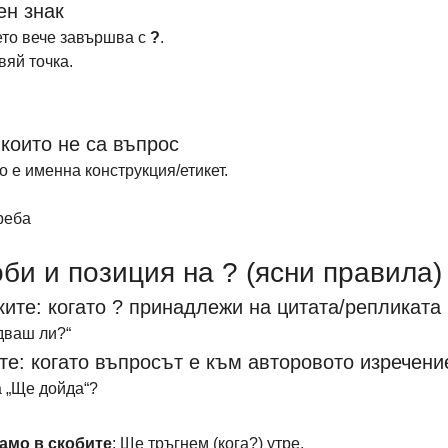
ен знак
ето вече завършва с 
?
. 
вяй точка.
 които не са въпрос
о е именна конструкция/етикет. 
реба
оби и позиция на ? (ясни правила)
ките: когато ? принадлежи на цитата/репликата
дваш ли?“
те: когато въпросът е към авторовото изречени
а „Ще дойда“?
амо в скобите
: Ще тръгнем (кога?) утре.