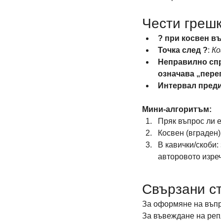
Чести грешк
? при косвен в
Точка след ?
: 
Ко
Неправилно спр
означава „пере
Интервал преди
Мини-алгоритъм:
Пряк въпрос ли 
Косвен (вграден)
В кавички/скоби: 
авторовото изреч
Свързани с
За оформяне на въпр
За въвеждане на реп