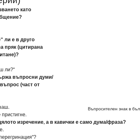
ерии)
зването като 
общение?
 ли е в друго 
а пряк (цитирана 
итане)?
ш ли?“
държа въпросни думи/
 въпрос (част от 
ваш.
Въпросителен знак в бъл
 пристигне.
цялото изречение, а в кавички е само дума/фраза?
е.
„перегринация“?