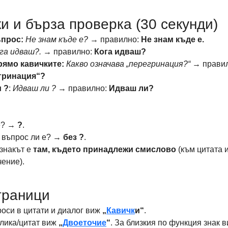
и и бърза проверка (30 секунди)
ъпрос:
Не знам къде е?
 → правилно: 
Не знам къде е.
га идваш?.
 → правилно: 
Кога идваш?
ямо кавичките:
Какво означава „перегринация?“
 → правил
гринация“?
 ?
: 
Идваш ли ?
 → правилно: 
Идваш ли?
е? → 
?
.
 въпрос ли е? → 
без ?
.
знакът е 
там, където принадлежи смислово
 (към цитата 
ение).
траници
оси в цитати и диалог виж 
„
Кавичк
и“
. 
лика/цитат виж 
„
Двоеточие
“
. За близкия по функция знак в