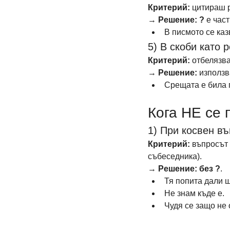
Критерий:
 цитираш 
→ 
Решение:
?
 е част
В писмото се каз
5) В скоби като 
Критерий:
 отбелязв
→ 
Решение:
 използв
Срещата е била п
Кога НЕ се
1) При косвен в
Критерий:
 въпросът 
събеседника). 
→ 
Решение:
без ?
.
Тя попита дали щ
Не знам къде е.
Чудя се защо не 