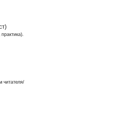
ст)
практика). 
м читателя/