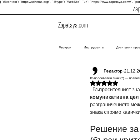
{ "@context": "https://schema.org/", "@type": "WebSite", "url": "https://www.zapetaya.com//", "po
Za
Zapetaya.com
Ресурси
Инструменти
Дигитални про
Редактор
21.12.2
Въпросителен знак (?) — правил
Оценено с NaN от 5 зве
  Въпросителният зн
комуникативна цел
разграничението меж
знака спрямо кавички
Решение за 