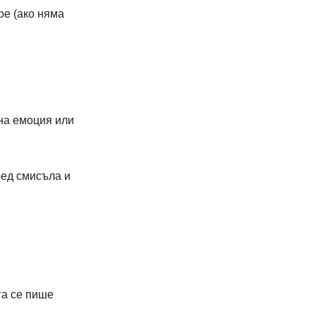
ре (ако няма 
на емоция или 
ред смисъла и 
ога се пише 