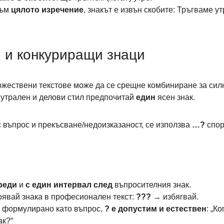
ъм 
цялото изречение
, знакът е извън скобите: Тръгваме ут
 и конкуриращи знаци
ожествени текстове може да се срещне комбиниране за сил
неутрален и делови стил предпочитай 
един
 ясен знак.
въпрос и прекъсване/недоизказаност, се използва 
…?
 спо
реди
 и 
с един интервал след
 въпросителния знак.
явай знака в професионален текст: 
???
 → избягвай.
е формулирано като въпрос, 
? е допустим и естествен
: „К
ак?“