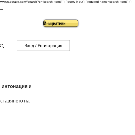
s://www.zapetaya.com//search?q={search_term}" }, "query-input": "required name=search_term" } }
те
Инициативи
Вход / Регистрация
 интонация и 
поставянето на 