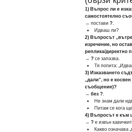
(бързи крит
1) Въпрос ли е изка
самостоятелно съ
→ постави 
?
.
Идваш ли?
2) Въпросът „вътре“
изречение, но остав
реплика/директно п
→ 
?
 се запазва.
Тя попита: „Идва
3) Изказването съ
„дали“, но е косвен
съобщение)?
→ 
без ?
.
Не знам дали ид
Питам се кога ще
4) Въпросът е към 
→ 
?
 е извън кавичкит
Какво означава 