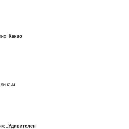
но: 
Какво 
или към 
иж 
„Удивителен 