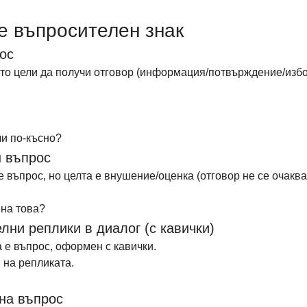
е въпросителен знак
ос
ето цели да получи отговор (информация/потвърждение/избо
ли по-късно?
н въпрос
 въпрос, но целта е внушение/оценка (отговор не се очаква)
 на това?
лни реплики в диалог (с кавички)
 е въпрос, оформен с кавички. 
я на репликата.
 на въпрос