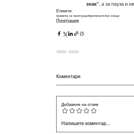
знак“
, а за пауза и 
Етикети:
правила за пунктуация
препинателни знаци
Пунктуация
Коментари
Добавяне на отзив
Проверка на пунктуация с
Напишете коментар...
изкуствен интелект