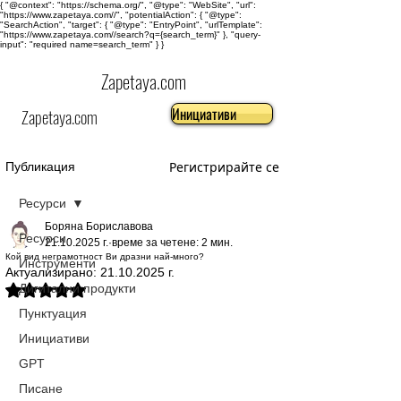
{ "@context": "https://schema.org/", "@type": "WebSite", "url":
"https://www.zapetaya.com//", "potentialAction": { "@type":
"SearchAction", "target": { "@type": "EntryPoint", "urlTemplate":
"https://www.zapetaya.com//search?q={search_term}" }, "query-
input": "required name=search_term" } }
Zapetaya.com
Инициативи
Zapetaya.com
Регистрирайте се
Публикация
Ресурси
Боряна Бориславова
Ресурси
21.10.2025 г.
време за четене: 2 мин.
Кой вид неграмотност Ви дразни най-много?
Инструменти
Актуализирано:
21.10.2025 г.
Дигитални продукти
Оценено с NaN от 5 звезди.
Пунктуация
Инициативи
GPT
Писане