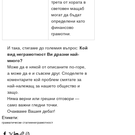
трета от хората в 
световен мащаб 
могат да бъдат 
определени като 
финансово 
грамотни.
И така, стигаме до големия въпрос: 
Кой 
вид неграмотност Ви дразни най-
много?
Може да е някой от описаните по-горе, 
а може да е и съвсем друг. Споделете в 
коментарите кой проблем смятате за 
най-належащ за нашето общество и 
защо.
Няма верни или грешни отговори — 
само важни гледни точки. 
Очакваме Вашия дебат!
Етикети:
граматически статии
неграмотност