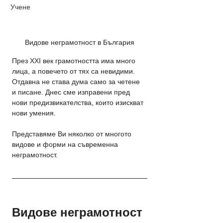
Учене
Видове неграмотност в България
През XXI век грамотността има много 
лица, а повечето от тях са невидими. 
Отдавна не става дума само за четене 
и писане. Днес сме изправени пред 
нови предизвикателства, които изискват 
нови умения.
Представяме Ви няколко от многото 
видове и форми на съвременна 
неграмотност.
Видове неграмотност