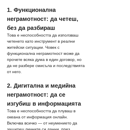
1. Функционална 
неграмотност: да четеш, 
без да разбираш
Това е неспособността да използваш 
четенето като инструмент в реални 
житейски ситуации. Човек с 
функционална неграмотност може да 
прочете всяка дума в един договор, но 
да не разбере смисъла и последствията 
от него.
2. Дигитална и медийна 
неграмотност: да се 
изгубиш в информацията
Това е неспособността да плуваш в 
океана от информация онлайн. 
Включва всичко — от неумението да 
защитиш личните си данни, през 