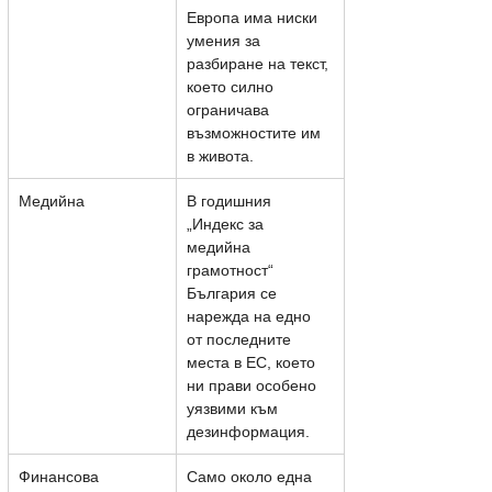
Европа има ниски 
умения за 
разбиране на текст, 
което силно 
ограничава 
възможностите им 
в живота.
Медийна
В годишния 
„Индекс за 
медийна 
грамотност“ 
България се 
нарежда на едно 
от последните 
места в ЕС, което 
ни прави особено 
уязвими към 
дезинформация.
Финансова
Само около една 