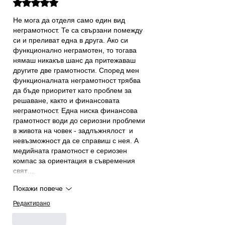
Оценено с 5 от 5 звезди.
Не мога да отделя само един вид 
неграмотност. Те са свързани помежду 
си и преливат една в друга. Ако си 
функционално неграмотен, то тогава 
нямаш никакъв шанс да притежаваш 
другите две грамотности. Според мен 
функционалната неграмотност трябва 
да бъде приоритет като проблем за 
решаване, както и финансовата 
неграмотност. Една ниска финансова 
грамотност води до сериозни проблеми 
в живота на човек - задлъжнялост  и 
невъзможност да се справиш с нея. А 
медийната грамотност е сериозен 
компас за ориентация в съвремения 
свят…
Покажи повече
Редактирано
Харесване