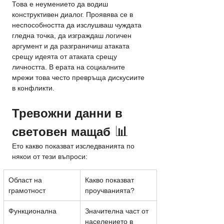
Това е неумението да водиш 
конструктивен диалог. Проявява се в 
неспособността да изслушваш чуждата 
гледна точка, да изграждаш логичен 
аргумент и да разграничиш атаката 
срещу идеята от атаката срещу 
личността. В ерата на социалните 
мрежи това често превръща дискусиите 
в конфликти.
Тревожни данни в 
 📊
световен мащаб
Ето какво показват изследванията по 
някои от тези въпроси:
Област на 
Какво показват 
грамотност
проучванията?
Функционална
Значителна част от 
населението в 