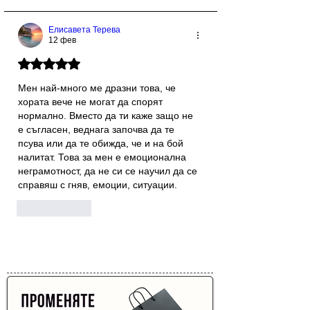
Елисавета Терева
12 фев
Оценено с 5 от 5 звезди.
Мен най-много ме дразни това, че 
хората вече не могат да спорят 
нормално. Вместо да ти каже защо не 
е съгласен, веднага започва да те 
псува или да те обижда, че и на бой 
налитат. Това за мен е емоционална 
неграмотност, да не си се научил да се 
справяш с гняв, емоции, ситуации.
Харесване
Реклама от Bonivade.com