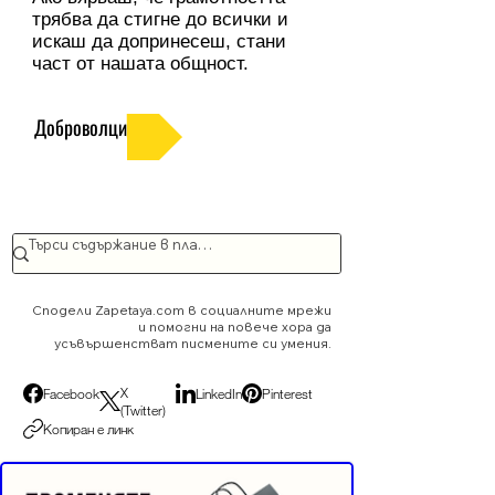
трябва да стигне до всички и
искаш да допринесеш, стани
част от нашата общност.
Доброволци
Сподели Zapetaya.com в социалните мрежи
и помогни на повече хора да
усъвършенстват писмените си умения.
X
Facebook
LinkedIn
Pinterest
(Twitter)
Копиран е линк
Реклама от Bonivade.com