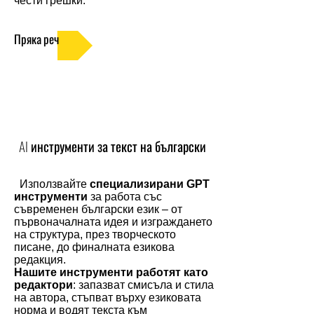
чести грешки.
Пряка реч
AI инструменти за текст на български
Използвайте
специализирани GPT
инструменти
за работа със
съвременен български език – от
първоначалната идея и изграждането
на структура, през творческото
писане, до финалната езикова
редакция.
Нашите инструменти работят като
редактори
: запазват смисъла и стила
на автора, стъпват върху езиковата
норма и водят текста към