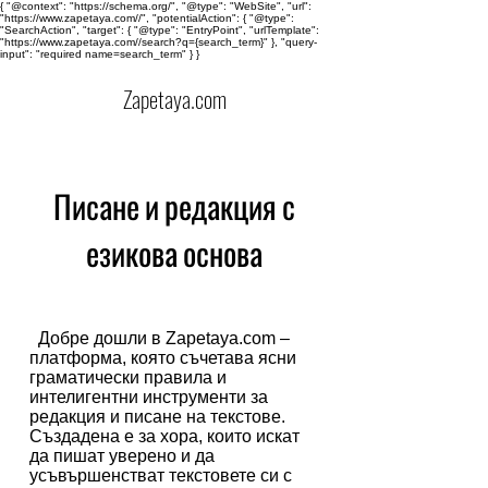
{ "@context": "https://schema.org/", "@type": "WebSite", "url":
"https://www.zapetaya.com//", "potentialAction": { "@type":
"SearchAction", "target": { "@type": "EntryPoint", "urlTemplate":
"https://www.zapetaya.com//search?q={search_term}" }, "query-
input": "required name=search_term" } }
Zapetaya.com
Писане и редакция с
езикова основа
Добре дошли в Zapetaya.com –
платформа, която съчетава ясни
граматически правила и
интелигентни инструменти за
редакция и писане на текстове.
Създадена е за хора, които искат
да пишат уверено и да
усъвършенстват текстовете си с