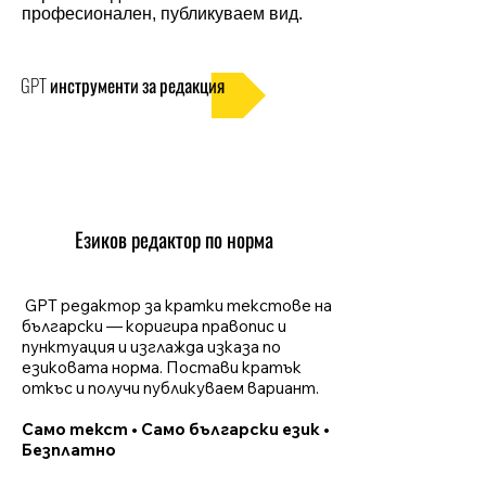
професионален, публикуваем вид.
GPT инструменти за редакция
Езиков редактор по норма
GPT редактор за кратки текстове на
български — коригира правопис и
пунктуация и изглажда изказа по
езиковата норма. Постави кратък
откъс и получи публикуваем вариант.
Само текст
•
Само български език
•
Безплатно