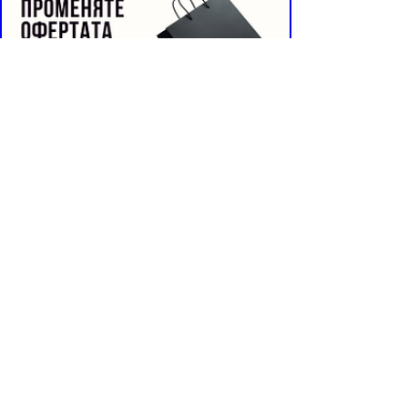
Buyer Resistance System
Информация📄
Начало
За нас 🏁
Условия за ползване