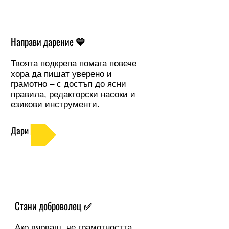
Направи дарение
💙
Твоята подкрепа помага повече
хора да пишат уверено и
грамотно – с достъп до ясни
правила, редакторски насоки и
езикови инструменти.
Дари
Стани доброволец
✅
Ако вярваш, че грамотността